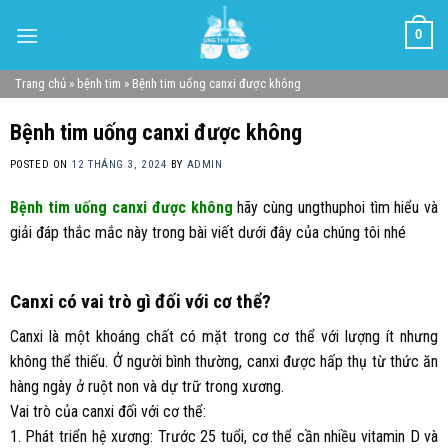
Skip
0
to
content
Trang chủ
»
bệnh tim
»
Bệnh tim uống canxi được không
Bệnh tim uống canxi được không
POSTED ON
12 THÁNG 3, 2024
BY
ADMIN
Bệnh tim uống canxi được không
hãy cùng ungthuphoi tìm hiểu và
giải đáp thắc mắc này trong bài viết dưới đây của chúng tôi nhé
Canxi có vai trò gì đối với cơ thể?
Canxi là một khoáng chất có mặt trong cơ thể với lượng ít nhưng
không thể thiếu. Ở người bình thường, canxi được hấp thụ từ thức ăn
hàng ngày ở ruột non và dự trữ trong xương.
Vai trò của canxi đối với cơ thể:
1. Phát triển hệ xương: Trước 25 tuổi, cơ thể cần nhiều vitamin D và