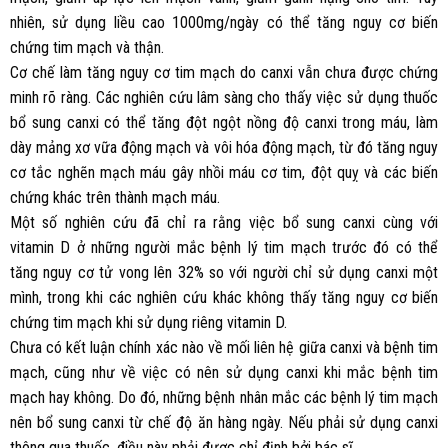
nhiên, sử dụng liều cao 1000mg/ngày có thể tăng nguy cơ biến
chứng tim mạch và thận.
Cơ chế làm tăng nguy cơ tim mạch do canxi vẫn chưa được chứng
minh rõ ràng. Các nghiên cứu lâm sàng cho thấy việc sử dụng thuốc
bổ sung canxi có thể tăng đột ngột nồng độ canxi trong máu, làm
dày mảng xơ vữa động mạch và vôi hóa động mạch, từ đó tăng nguy
cơ tắc nghẽn mạch máu gây nhồi máu cơ tim, đột quỵ và các biến
chứng khác trên thành mạch máu.
Một số nghiên cứu đã chỉ ra rằng việc bổ sung canxi cùng với
vitamin D ở những người mắc bệnh lý tim mạch trước đó có thể
tăng nguy cơ tử vong lên 32% so với người chỉ sử dụng canxi một
mình, trong khi các nghiên cứu khác không thấy tăng nguy cơ biến
chứng tim mạch khi sử dụng riêng vitamin D.
Chưa có kết luận chính xác nào về mối liên hệ giữa canxi và bệnh tim
mạch, cũng như về việc có nên sử dụng canxi khi mắc bệnh tim
mạch hay không. Do đó, những bệnh nhân mắc các bệnh lý tim mạch
nên bổ sung canxi từ chế độ ăn hàng ngày. Nếu phải sử dụng canxi
thông qua thuốc, điều này phải được chỉ định bởi bác sĩ.