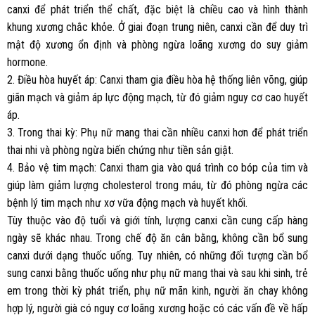
canxi để phát triển thể chất, đặc biệt là chiều cao và hình thành
khung xương chắc khỏe. Ở giai đoạn trung niên, canxi cần để duy trì
mật độ xương ổn định và phòng ngừa loãng xương do suy giảm
hormone.
2. Điều hòa huyết áp: Canxi tham gia điều hòa hệ thống liên võng, giúp
giãn mạch và giảm áp lực động mạch, từ đó giảm nguy cơ cao huyết
áp.
3. Trong thai kỳ: Phụ nữ mang thai cần nhiều canxi hơn để phát triển
thai nhi và phòng ngừa biến chứng như tiền sản giật.
4. Bảo vệ tim mạch: Canxi tham gia vào quá trình co bóp của tim và
giúp làm giảm lượng cholesterol trong máu, từ đó phòng ngừa các
bệnh lý tim mạch như xơ vữa động mạch và huyết khối.
Tùy thuộc vào độ tuổi và giới tính, lượng canxi cần cung cấp hàng
ngày sẽ khác nhau. Trong chế độ ăn cân bằng, không cần bổ sung
canxi dưới dạng thuốc uống. Tuy nhiên, có những đối tượng cần bổ
sung canxi bằng thuốc uống như phụ nữ mang thai và sau khi sinh, trẻ
em trong thời kỳ phát triển, phụ nữ mãn kinh, người ăn chay không
hợp lý, người già có nguy cơ loãng xương hoặc có các vấn đề về hấp