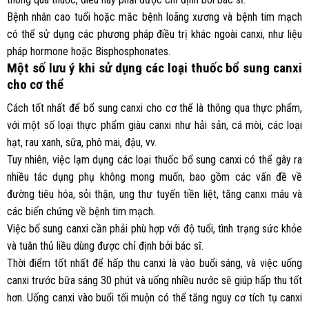
Bệnh nhân cao tuổi hoặc mắc bệnh loãng xương và bệnh tim mạch
có thể sử dụng các phương pháp điều trị khác ngoài canxi, như liệu
pháp hormone hoặc Bisphosphonates.
Một số lưu ý khi sử dụng các loại thuốc bổ sung canxi
cho cơ thể
Cách tốt nhất để bổ sung canxi cho cơ thể là thông qua thực phẩm,
với một số loại thực phẩm giàu canxi như hải sản, cá mòi, các loại
hạt, rau xanh, sữa, phô mai, đậu, vv.
Tuy nhiên, việc lạm dụng các loại thuốc bổ sung canxi có thể gây ra
nhiều tác dụng phụ không mong muốn, bao gồm các vấn đề về
đường tiêu hóa, sỏi thận, ung thư tuyến tiền liệt, tăng canxi máu và
các biến chứng về bệnh tim mạch.
Việc bổ sung canxi cần phải phù hợp với độ tuổi, tình trạng sức khỏe
và tuân thủ liều dùng được chỉ định bởi bác sĩ.
Thời điểm tốt nhất để hấp thu canxi là vào buổi sáng, và việc uống
canxi trước bữa sáng 30 phút và uống nhiều nước sẽ giúp hấp thu tốt
hơn. Uống canxi vào buổi tối muộn có thể tăng nguy cơ tích tụ canxi