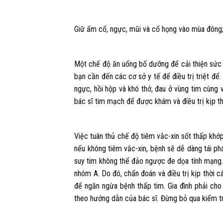
Giữ ấm cổ, ngực, mũi và cổ họng vào mùa đông
Một chế độ ăn uống bổ dưỡng để cải thiện sức
bạn cần đến các cơ sở y tế để điều trị triệt để.
ngực, hồi hộp và khó thở, đau ở vùng tim cùng 
bác sĩ tim mạch để được khám và điều trị kịp th
Việc tuân thủ chế độ tiêm vắc-xin sốt thấp khớp 
nếu không tiêm vắc-xin, bệnh sẽ dễ dàng tái ph
suy tim không thể đảo ngược đe dọa tính mạng.
nhóm A. Do đó, chẩn đoán và điều trị kịp thời 
để ngăn ngừa bệnh thấp tim. Gia đình phải cho 
theo hướng dẫn của bác sĩ. Đừng bỏ qua kiểm tra 