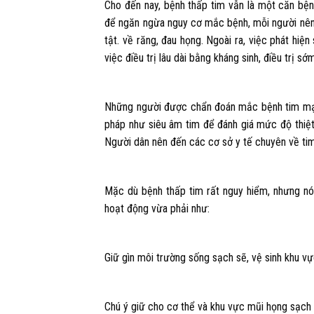
Cho đến nay, bệnh thấp tim vẫn là một căn bện
để ngăn ngừa nguy cơ mắc bệnh, mỗi người nên 
tật. về răng, đau họng. Ngoài ra, việc phát hi
việc điều trị lâu dài bằng kháng sinh, điều trị 
Những người được chẩn đoán mắc bệnh tim mạ
pháp như siêu âm tim để đánh giá mức độ thiệt 
Người dân nên đến các cơ sở y tế chuyên về ti
Mặc dù bệnh thấp tim rất nguy hiểm, nhưng nó
hoạt động vừa phải như:
Giữ gìn môi trường sống sạch sẽ, vệ sinh khu vự
Chú ý giữ cho cơ thể và khu vực mũi họng sạch 