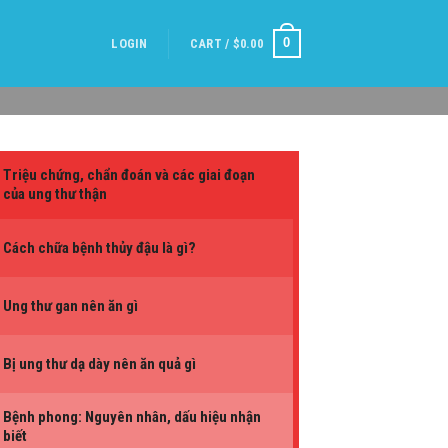
0
LOGIN
CART /
$
0.00