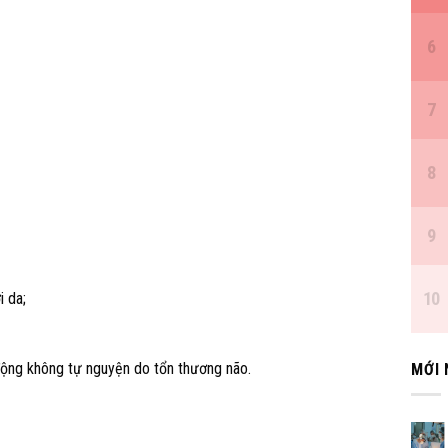
i da;
 động không tự nguyện do tổn thương não.
MỚI