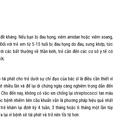
;
 đề kháng. Nếu bạn bị đau họng, viêm amidan hoặc viêm xoang,
 Đối với trẻ em từ 5-15 tuổi bị đau họng do đau, sưng khớp, tức
với các bất thường về thần kinh, trẻ cần đến các cơ sở y tế có
ời;
tái phát cho trẻ dưới sự chỉ đạo của bác sĩ là điều cần thiết vì
át nhiều lần và để lại di chứng ngày càng nghiêm trọng dẫn đến
 Cho đến nay, không có vắc-xin chống lại streptococci tan máu
các bệnh nhiễm liên cầu khuẩn vẫn là phương pháp hiệu quả nhất
trẻ khám lại định kỳ 4 tuần, 3 tháng hoặc 6 tháng một lần tùy
lại vì bệnh sẽ tái phát và trở nên tồi tệ hơn.