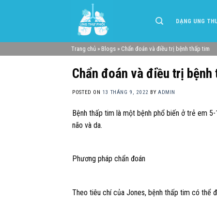
Skip
to
DẠNG UNG TH
content
Trang chủ
»
Blogs
»
Chẩn đoán và điều trị bệnh thấp tim
Chẩn đoán và điều trị bệnh 
POSTED ON
13 THÁNG 9, 2022
BY
ADMIN
Bệnh thấp tim là một bệnh phổ biến ở trẻ em 5-1
não và da.
Phương pháp chẩn đoán
Theo tiêu chí của Jones, bệnh thấp tim có thể