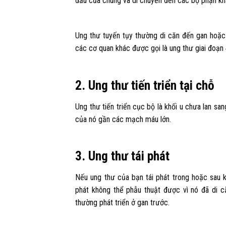
đầu của chúng và di chuyển đến các bộ phận kh
Ung thư tuyến tụy thường di căn đến gan hoặc
các cơ quan khác được gọi là ung thư giai đoạn 
2. Ung thư tiến triển tại chỗ
Ung thư tiến triển cục bộ là khối u chưa lan sa
của nó gần các mạch máu lớn.
3. Ung thư tái phát
Nếu ung thư của bạn tái phát trong hoặc sau khi
phát không thể phẫu thuật được vì nó đã di că
thường phát triển ở gan trước.