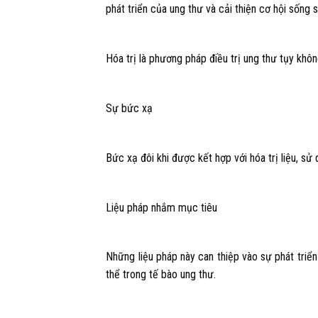
phát triển của ung thư và cải thiện cơ hội sống 
Hóa trị là phương pháp điều trị ung thư tụy khô
Sự bức xạ
Bức xạ đôi khi được kết hợp với hóa trị liệu, sử
Liệu pháp nhắm mục tiêu
Những liệu pháp này can thiệp vào sự phát tri
thể trong tế bào ung thư.