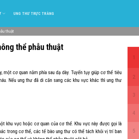
Ư
UNG THƯ TRỰC TRÀNG
hẫu thuật
không thể phẫu thuật
y, một cơ quan nằm phía sau dạ dày. Tuyến tụy giúp cơ thể tiêu
máu. Nếu ung thư đã di căn sang các khu vực khác thì ung thư
 một khu vực hoặc cơ quan của cơ thể. Khu vực này được gọi là
c trong cơ thể, các tế bào ung thư có thể tách khỏi vị trí ban