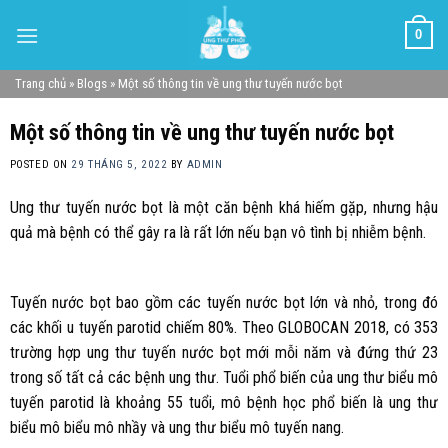
Skip
0
to
content
Trang chủ
»
Blogs
»
Một số thông tin về ung thư tuyến nước bọt
Một số thông tin về ung thư tuyến nước bọt
POSTED ON
29 THÁNG 5, 2022
BY
ADMIN
Ung thư tuyến nước bọt là một căn bệnh khá hiếm gặp, nhưng hậu
quả mà bệnh có thể gây ra là rất lớn nếu bạn vô tình bị nhiễm bệnh.
Tuyến nước bọt bao gồm các tuyến nước bọt lớn và nhỏ, trong đó
các khối u tuyến parotid chiếm 80%. Theo GLOBOCAN 2018, có 353
trường hợp ung thư tuyến nước bọt mới mỗi năm và đứng thứ 23
trong số tất cả các bệnh ung thư. Tuổi phổ biến của ung thư biểu mô
tuyến parotid là khoảng 55 tuổi, mô bệnh học phổ biến là ung thư
biểu mô biểu mô nhầy và ung thư biểu mô tuyến nang.