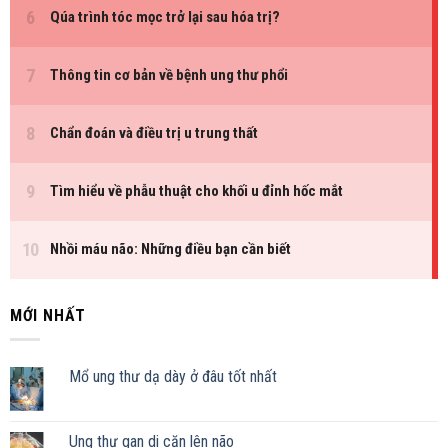
MỚI NHẤT
Mổ ung thư dạ dày ở đâu tốt nhất
Ung thư gan di căn lên não