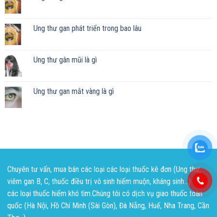
Ung thư gan phát triển trong bao lâu
Ung thư gân mũi là gì
Ung thư gan mắt vàng là gì
Chuyên tư vấn, mua bán các loại các loại thuốc kê đơn (Ung thư,
viêm gan B, C, thuốc điều trị vô sinh hiếm muộn, kháng sinh...) và
các loại thuốc hiếm khó tìm.Chúng tôi có dịch vụ giao thuốc toàn
quốc (Hà Nội, Hồ Chí Minh (Sài Gòn), Đà Nẵng, Huế, Nha Trang, Cần