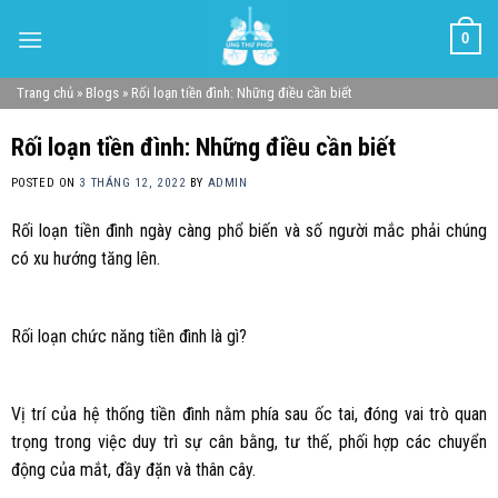
Skip
0
to
content
Trang chủ
»
Blogs
»
Rối loạn tiền đình: Những điều cần biết
Rối loạn tiền đình: Những điều cần biết
POSTED ON
3 THÁNG 12, 2022
BY
ADMIN
Rối loạn tiền đình ngày càng phổ biến và số người mắc phải chúng
có xu hướng tăng lên.
Rối loạn chức năng tiền đình là gì?
Vị trí của hệ thống tiền đình nằm phía sau ốc tai, đóng vai trò quan
trọng trong việc duy trì sự cân bằng, tư thế, phối hợp các chuyển
động của mắt, đầy đặn và thân cây.