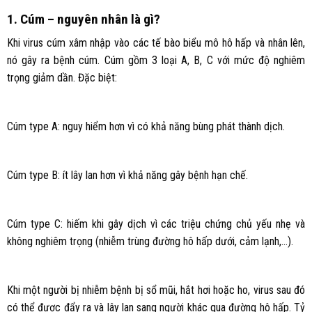
1. Cúm – nguyên nhân là gì?
Khi virus cúm xâm nhập vào các tế bào biểu mô hô hấp và nhân lên,
nó gây ra bệnh cúm. Cúm gồm 3 loại A, B, C với mức độ nghiêm
trọng giảm dần. Đặc biệt:
Cúm type A: nguy hiểm hơn vì có khả năng bùng phát thành dịch.
Cúm type B: ít lây lan hơn vì khả năng gây bệnh hạn chế.
Cúm type C: hiếm khi gây dịch vì các triệu chứng chủ yếu nhẹ và
không nghiêm trọng (nhiễm trùng đường hô hấp dưới, cảm lạnh,…).
Khi một người bị nhiễm bệnh bị sổ mũi, hắt hơi hoặc ho, virus sau đó
có thể được đẩy ra và lây lan sang người khác qua đường hô hấp. Tỷ