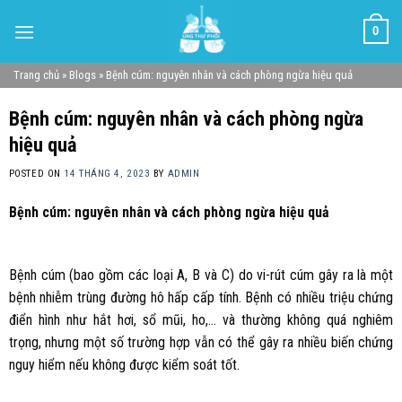
Skip
0
to
content
Trang chủ
»
Blogs
»
Bệnh cúm: nguyên nhân và cách phòng ngừa hiệu quả
Bệnh cúm: nguyên nhân và cách phòng ngừa
hiệu quả
POSTED ON
14 THÁNG 4, 2023
BY
ADMIN
Bệnh cúm: nguyên nhân và cách phòng ngừa hiệu quả
Bệnh cúm (bao gồm các loại A, B và C) do vi-rút cúm gây ra là một
bệnh nhiễm trùng đường hô hấp cấp tính. Bệnh có nhiều triệu chứng
điển hình như hắt hơi, sổ mũi, ho,… và thường không quá nghiêm
trọng, nhưng một số trường hợp vẫn có thể gây ra nhiều biến chứng
nguy hiểm nếu không được kiểm soát tốt.