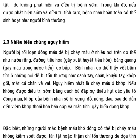
tật… do không phát hiện và điều trị bệnh sớm. Trong khi đó, nếu
được phát hiện sớm và điều trị tích cực, bệnh nhân hoàn toàn có thể
sinh hoạt như người bình thường.
2.3 Nhiều biến chứng nguy hiểm
Người bị rối loạn đông máu dễ bị chảy máu ở nhiều nơi trên cơ thể
như nướu răng, đường tiêu hóa (gây xuất huyết tiêu hóa), bàng quang
(gây máu trong nước tiểu), cơ bắp,… Bệnh nhân có thể thấy vết bầm
tím ở những nơi dễ bị tổn thương như cánh tay, chân, khuỷu tay, khớp
gối, mắt cá chân và vai. Nguy hiểm nhất là chảy máu ở khớp. Nếu
không được điều trị sớm bằng cách bù đắp sự thiếu hụt các yếu tố
đông máu, khớp của bệnh nhân sẽ bị sưng, đỏ, nóng, đau, sau đó dẫn
đến viêm khớp thoái hóa bán cấp và mãn tính, gây biến dạng khớp. .
Đặc biệt, những người mắc bệnh máu khó đông có thể bị chảy máu
không kiểm soát được, tàn tật hoặc thậm chí tổn thương đe dọa tính