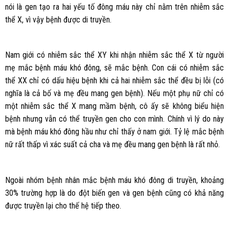
nói là gen tạo ra hai yếu tố đông máu này chỉ nằm trên nhiễm sắc
thể X, vì vậy bệnh được di truyền.
Nam giới có nhiễm sắc thể XY khi nhận nhiễm sắc thể X từ người
mẹ mắc bệnh máu khó đông, sẽ mắc bệnh. Con cái có nhiễm sắc
thể XX chỉ có dấu hiệu bệnh khi cả hai nhiễm sắc thể đều bị lỗi (có
nghĩa là cả bố và mẹ đều mang gen bệnh). Nếu một phụ nữ chỉ có
một nhiễm sắc thể X mang mầm bệnh, cô ấy sẽ không biểu hiện
bệnh nhưng vẫn có thể truyền gen cho con mình. Chính vì lý do này
mà bệnh máu khó đông hầu như chỉ thấy ở nam giới. Tỷ lệ mắc bệnh
nữ rất thấp vì xác suất cả cha và mẹ đều mang gen bệnh là rất nhỏ.
Ngoài nhóm bệnh nhân mắc bệnh máu khó đông di truyền, khoảng
30% trường hợp là do đột biến gen và gen bệnh cũng có khả năng
được truyền lại cho thế hệ tiếp theo.