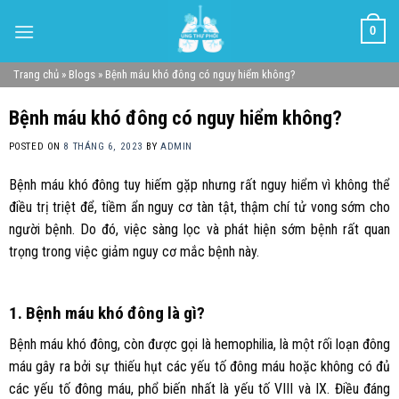
Skip
0
to
content
Trang chủ
»
Blogs
»
Bệnh máu khó đông có nguy hiểm không?
Bệnh máu khó đông có nguy hiểm không?
POSTED ON
8 THÁNG 6, 2023
BY
ADMIN
Bệnh máu khó đông tuy hiếm gặp nhưng rất nguy hiểm vì không thể
điều trị triệt để, tiềm ẩn nguy cơ tàn tật, thậm chí tử vong sớm cho
người bệnh. Do đó, việc sàng lọc và phát hiện sớm bệnh rất quan
trọng trong việc giảm nguy cơ mắc bệnh này.
1. Bệnh máu khó đông là gì?
Bệnh máu khó đông, còn được gọi là hemophilia, là một rối loạn đông
máu gây ra bởi sự thiếu hụt các yếu tố đông máu hoặc không có đủ
các yếu tố đông máu, phổ biến nhất là yếu tố VIII và IX. Điều đáng