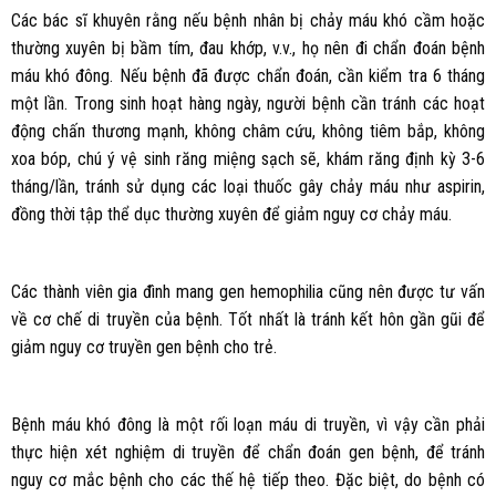
Các bác sĩ khuyên rằng nếu bệnh nhân bị chảy máu khó cầm hoặc
thường xuyên bị bầm tím, đau khớp, v.v., họ nên đi chẩn đoán bệnh
máu khó đông. Nếu bệnh đã được chẩn đoán, cần kiểm tra 6 tháng
một lần. Trong sinh hoạt hàng ngày, người bệnh cần tránh các hoạt
động chấn thương mạnh, không châm cứu, không tiêm bắp, không
xoa bóp, chú ý vệ sinh răng miệng sạch sẽ, khám răng định kỳ 3-6
tháng/lần, tránh sử dụng các loại thuốc gây chảy máu như aspirin,
đồng thời tập thể dục thường xuyên để giảm nguy cơ chảy máu.
Các thành viên gia đình mang gen hemophilia cũng nên được tư vấn
về cơ chế di truyền của bệnh. Tốt nhất là tránh kết hôn gần gũi để
giảm nguy cơ truyền gen bệnh cho trẻ.
Bệnh máu khó đông là một rối loạn máu di truyền, vì vậy cần phải
thực hiện xét nghiệm di truyền để chẩn đoán gen bệnh, để tránh
nguy cơ mắc bệnh cho các thế hệ tiếp theo. Đặc biệt, do bệnh có