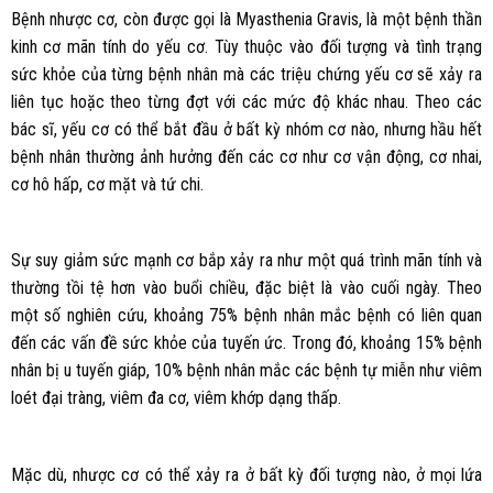
Bệnh nhược cơ, còn được gọi là Myasthenia Gravis, là một bệnh thần
kinh cơ mãn tính do yếu cơ. Tùy thuộc vào đối tượng và tình trạng
sức khỏe của từng bệnh nhân mà các triệu chứng yếu cơ sẽ xảy ra
liên tục hoặc theo từng đợt với các mức độ khác nhau. Theo các
bác sĩ, yếu cơ có thể bắt đầu ở bất kỳ nhóm cơ nào, nhưng hầu hết
bệnh nhân thường ảnh hưởng đến các cơ như cơ vận động, cơ nhai,
cơ hô hấp, cơ mặt và tứ chi.
Sự suy giảm sức mạnh cơ bắp xảy ra như một quá trình mãn tính và
thường tồi tệ hơn vào buổi chiều, đặc biệt là vào cuối ngày. Theo
một số nghiên cứu, khoảng 75% bệnh nhân mắc bệnh có liên quan
đến các vấn đề sức khỏe của tuyến ức. Trong đó, khoảng 15% bệnh
nhân bị u tuyến giáp, 10% bệnh nhân mắc các bệnh tự miễn như viêm
loét đại tràng, viêm đa cơ, viêm khớp dạng thấp.
Mặc dù, nhược cơ có thể xảy ra ở bất kỳ đối tượng nào, ở mọi lứa