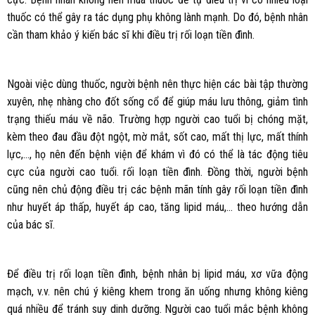
thuốc có thể gây ra tác dụng phụ không lành mạnh. Do đó, bệnh nhân
cần tham khảo ý kiến bác sĩ khi điều trị rối loạn tiền đình.
Ngoài việc dùng thuốc, người bệnh nên thực hiện các bài tập thường
xuyên, nhẹ nhàng cho đốt sống cổ để giúp máu lưu thông, giảm tình
trạng thiếu máu về não. Trường hợp người cao tuổi bị chóng mặt,
kèm theo đau đầu đột ngột, mờ mắt, sốt cao, mất thị lực, mất thính
lực,…, họ nên đến bệnh viện để khám vì đó có thể là tác động tiêu
cực của người cao tuổi. rối loạn tiền đình. Đồng thời, người bệnh
cũng nên chủ động điều trị các bệnh mãn tính gây rối loạn tiền đình
như huyết áp thấp, huyết áp cao, tăng lipid máu,… theo hướng dẫn
của bác sĩ.
Để điều trị rối loạn tiền đình, bệnh nhân bị lipid máu, xơ vữa động
mạch, v.v. nên chú ý kiêng khem trong ăn uống nhưng không kiêng
quá nhiều để tránh suy dinh dưỡng. Người cao tuổi mắc bệnh không