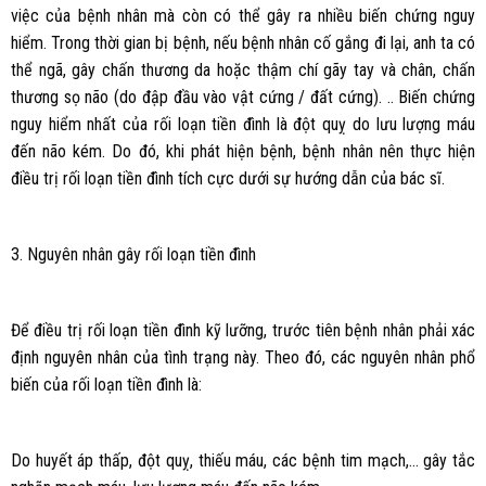
việc của bệnh nhân mà còn có thể gây ra nhiều biến chứng nguy
hiểm. Trong thời gian bị bệnh, nếu bệnh nhân cố gắng đi lại, anh ta có
thể ngã, gây chấn thương da hoặc thậm chí gãy tay và chân, chấn
thương sọ não (do đập đầu vào vật cứng / đất cứng). .. Biến chứng
nguy hiểm nhất của rối loạn tiền đình là đột quỵ do lưu lượng máu
đến não kém. Do đó, khi phát hiện bệnh, bệnh nhân nên thực hiện
điều trị rối loạn tiền đình tích cực dưới sự hướng dẫn của bác sĩ.
3. Nguyên nhân gây rối loạn tiền đình
Để điều trị rối loạn tiền đình kỹ lưỡng, trước tiên bệnh nhân phải xác
định nguyên nhân của tình trạng này. Theo đó, các nguyên nhân phổ
biến của rối loạn tiền đình là:
Do huyết áp thấp, đột quỵ, thiếu máu, các bệnh tim mạch,… gây tắc