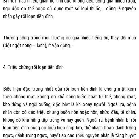
Bị mất máu nhiều, quan hệ tình dục không đều, uống quá nhiều rượu,
ngộ độc cơ thể hoặc sử dụng một số loại thuốc,… cũng là nguyên
nhân gây rối loạn tiền đình.
Thường sống trong môi trường có quá nhiều tiếng ồn, thay đổi mùa
(đột ngột nóng – lạnh), ít vận động,…
4. Triệu chứng rối loạn tiền đình
Biểu hiện đặc trưng nhất của rối loạn tiền đình là chóng mặt kèm
theo chóng mặt, không có khả năng kiểm soát tư thế, chóng mặt,
khó đứng và ngồi xuống, đặc biệt là khi xoay người. Ngoài ra, bệnh
nhân còn có các triệu chứng buồn nôn hoặc nôn, nhức đầu, tê chân,
không có khả năng tập trung và hay quên. Ngoài ra, bệnh nhân bị rối
loạn tiền đình cũng có biểu hiện nhịp tim, thở nhanh hoặc đánh trống
ngực, đánh trống ngực, huyết áp cao (nếu nguyên nhân là tăng huyết