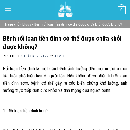
Skip
0
to
content
Trang chủ
»
Blogs
»
Bệnh rối loạn tiền đình có thể được chữa khỏi được không?
Bệnh rối loạn tiền đình có thể được chữa khỏi
được không?
POSTED ON
3 THÁNG 12, 2022
BY
ADMIN
Rối loạn tiền đình là một căn bệnh ảnh hưởng đến mọi người ở mọi
lứa tuổi, phổ biến hơn ở người lớn. Nếu không được điều trị rối loạn
tiền đình sớm, bệnh có thể gây ra các biến chứng khó lường, ảnh
hưởng trực tiếp đến sức khỏe và tính mạng của người bệnh.
1. Rối loạn tiền đình là gì?