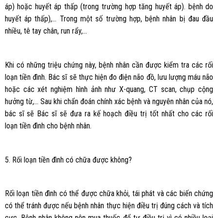
áp) hoặc huyết áp thấp (trong trường hợp tăng huyết áp). bệnh do
huyết áp thấp),… Trong một số trường hợp, bệnh nhân bị đau đầu
nhiều, tê tay chân, run rẩy,…
Khi có những triệu chứng này, bệnh nhân cần được kiểm tra các rối
loạn tiền đình. Bác sĩ sẽ thực hiện đo điện não đồ, lưu lượng máu não
hoặc các xét nghiệm hình ảnh như X-quang, CT scan, chụp cộng
hưởng từ,… Sau khi chẩn đoán chính xác bệnh và nguyên nhân của nó,
bác sĩ sẽ Bác sĩ sẽ đưa ra kế hoạch điều trị tốt nhất cho các rối
loạn tiền đình cho bệnh nhân.
5. Rối loạn tiền đình có chữa được không?
Rối loạn tiền đình có thể được chữa khỏi, tái phát và các biến chứng
có thể tránh được nếu bệnh nhân thực hiện điều trị đúng cách và tích
cực. Bệnh nhân không nên mua thuốc để tự điều trị vì có nhiều loại