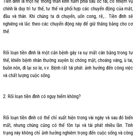
Tiền đình là một hệ thống thần kinh nằm phía sau ốc tai, có nhiệm vụ
chính là duy trì tư thế, tư thế và phối hợp các chuyển động của mắt,
đầu và thân. Khi chúng ta di chuyển, uốn cong, rẽ,… Tiền đình sẽ
nghiêng và lắc theo các chuyển động này để giữ thăng bằng cho cơ
thể.
Rối loạn tiền đình là một căn bệnh gây ra sự mất cân bằng trong tư
thế, khiến bệnh nhân thường xuyên bị chóng mặt, choáng váng, ù tai,
buồn nôn, đi lại so le, v.v. Bệnh rất tái phát. ảnh hưởng đến công việc
và chất lượng cuộc sống.
2. Rối loạn tiền đình có nguy hiểm không?
Rối loạn tiền đình có thể chỉ xuất hiện trong vài ngày và sau đó biến
mất, nhưng chúng cũng có thể tồn tại và tái phát nhiều lần. Tình
trạng này không chỉ ảnh hưởng nghiêm trọng đến cuộc sống và công