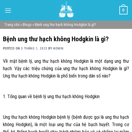
Skip
0
to
content
Trang chủ
»
Blogs
»
Bệnh ung thư hạch không Hodgkin là gì?
Bệnh ung thư hạch không Hodgkin là gì?
POSTED ON
3 THÁNG 1, 2023
BY
ADMIN
Về mặt bệnh lý, ung thư hạch không Hodgkin là một dạng ung thư
hạch. Vậy các triệu chứng của ung thư hạch không Hodgkin là gì?
Ung thư hạch không Hodgkin là phổ biến trong dân số nào?
1. Tổng quan về bệnh lý ung thư hạch không Hodgkin
Ung thư hạch không Hodgkin bệnh lý (bệnh được gọi là ung thư hạch
không Hodgkin), là một loại ung thư của hệ bạch huyết. Trong cơ
thể, hệ thống bạch huyết chịu trách nhiệm bảo vệ và chống lại mầm