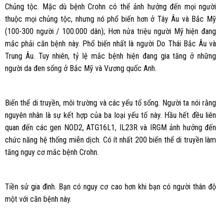
Chủng tộc. Mặc dù bệnh Crohn có thể ảnh hưởng đến mọi người
thuộc mọi chủng tộc, nhưng nó phổ biến hơn ở Tây Âu và Bắc Mỹ
(100-300 người / 100.000 dân); Hơn nửa triệu người Mỹ hiện đang
mắc phải căn bệnh này. Phổ biến nhất là người Do Thái Bắc Âu và
Trung Âu. Tuy nhiên, tỷ lệ mắc bệnh hiện đang gia tăng ở những
người da đen sống ở Bắc Mỹ và Vương quốc Anh.
Biến thể di truyền, môi trường và các yếu tố sống. Người ta nói rằng
nguyên nhân là sự kết hợp của ba loại yếu tố này. Hầu hết đều liên
quan đến các gen NOD2, ATG16L1, IL23R và IRGM ảnh hưởng đến
chức năng hệ thống miễn dịch. Có ít nhất 200 biến thể di truyền làm
tăng nguy cơ mắc bệnh Crohn.
Tiền sử gia đình. Bạn có nguy cơ cao hơn khi bạn có người thân độ
một với căn bệnh này.