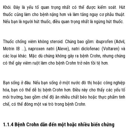
Khói. Đây là yếu tố quan trọng nhất có thể được kiểm soát. Hút
thuốc cũng làm cho bệnh nặng hơn và làm tăng nguy cơ phẫu thuật.
Nếu bạn là người hút thuốc, điều quan trọng nhất là ngừng hút thuốc.
Thuốc chống viêm không steroid. Chúng bao gồm: ibuprofen (Advil,
Motrin IB …), naproxen natri (Aleve), natri diclofenac (Voltaren) và
các loại khác. Mặc dù chúng không gây ra bệnh Crohn, nhưng chúng
có thể gây viêm ruột làm cho bệnh Crohn trở nên tồi tệ hơn.
Bạn sống ở đâu. Nếu bạn sống ở một nước đô thị hoặc công nghiệp
hóa, bạn có thể dễ bị bệnh Crohn hơn. Điều này cho thấy các yếu tố
môi trường, bao gồm chế độ ăn nhiều chất béo hoặc thực phẩm tinh
chế, có thể đóng một vai trò trong bệnh Crohn.
1.1.4 Bệnh Crohn dẫn đến một hoặc nhiều biến chứng