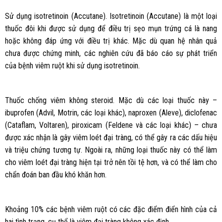
Sử dụng isotretinoin (Accutane). Isotretinoin (Accutane) là một loại
thuốc đôi khi được sử dụng để điều trị sẹo mụn trứng cá là nang
hoặc không đáp ứng với điều trị khác. Mặc dù quan hệ nhân quả
chưa được chứng minh, các nghiên cứu đã báo cáo sự phát triển
của bệnh viêm ruột khi sử dụng isotretinoin.
Thuốc chống viêm không steroid. Mặc dù các loại thuốc này –
ibuprofen (Advil, Motrin, các loại khác), naproxen (Aleve), diclofenac
(Cataflam, Voltaren), piroxicam (Feldene và các loại khác) – chưa
được xác nhận là gây viêm loét đại tràng, có thể gây ra các dấu hiệu
và triệu chứng tương tự. Ngoài ra, những loại thuốc này có thể làm
cho viêm loét đại tràng hiện tại trở nên tồi tệ hơn, và có thể làm cho
chẩn đoán ban đầu khó khăn hơn.
Khoảng 10% các bệnh viêm ruột có các đặc điểm điển hình của cả
hai tình trạng, cụ thể là viêm đại tràng không xác định.