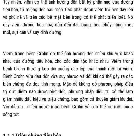
Tuy nhiên, viêm có thể ảnh hưởng đến bất kỳ phần nào của đường
tiêu hóa, từ miệng đến hậu môn. Các phân đoạn viêm trở nên dày lên
và phù nề và trên các bề mặt bên trong có thể phát triển loét. Nó
gây viêm đường tiêu hóa, dẫn đến đau bụng, tiêu chảy nặng, mệt
mỏi, sụt cân và suy dinh dưỡng.
Viêm trong bệnh Crohn có thể ảnh hưởng đến nhiều khu vực khác
nhau của đường tiêu hóa, cho các dân tộc khác nhau. Viêm trong
bệnh Crohn thường kéo dài xuống các lớp của thành ruột bị viêm.
Bệnh Crohn vừa đau đớn vừa suy nhược và đôi khi có thể gây ra các
biến chứng đe dọa tính mạng. Mặc dù không có phương pháp điều
trị dứt điểm nào được biết đến, phương pháp điều trị có thể làm
giảm nhiều dấu hiệu và triệu chứng, bao gồm cả thuyên giảm lâu dài.
Với điều trị, nhiều người mắc bệnh Crohn vẫn có thể có một cuộc
sống tốt.
1.1.1 Triệu chứng tiêu hóa