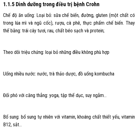
1.1.5 Dinh dưỡng trong điều trị bệnh Crohn
Chế độ ăn uống: Loại bỏ: sữa chế biến, đường, gluten (một chất có
trong lúa mì và ngũ cốc), rượu, cà phê, thực phẩm chế biến. Thay
thế bằng: trái cây tươi, rau, chất béo sạch và protein;
Theo dõi triệu chứng: loại bỏ những điều không phù hợp
Uống nhiều nước: nước, trà thảo dược, đồ uống kombucha
Đối phó với căng thẳng: yoga, tập thể dục, suy ngẫm…
Bổ sung: bổ sung tự nhiên với vitamin, khoáng chất thiết yếu, vitamin
B12, sắt…