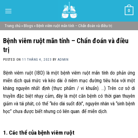
Skip
0
to
content
Trang chủ
»
Blogs
»
Bệnh viêm ruột mãn tính – Chẩn đoán và điều trị
Bệnh viêm ruột mãn tính – Chẩn đoán và điều
trị
POSTED ON
11 THÁNG 4, 2023
BY
ADMIN
Bệnh viêm ruột (IBD) là một bệnh viêm ruột mãn tính do phản ứng
miễn dịch quá mức và kéo dài ở niêm mạc đường tiêu hóa với một
kháng nguyên nhất định (thực phẩm / vi khuẩn). …) Trên cơ sở di
truyền đặc biệt nhạy cảm, đây là một căn bệnh có thời gian thuyên
giảm và tái phát, có thể “kéo dài suốt đời”, nguyên nhân và “sinh bệnh
học” chưa được biết nhưng có liên quan. để miễn dịch.
1. Các thể của bệnh viêm ruột