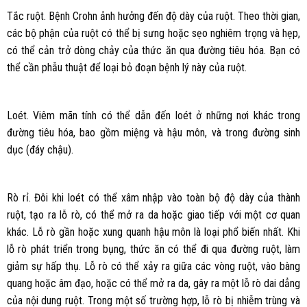
Tắc ruột. Bệnh Crohn ảnh hưởng đến độ dày của ruột. Theo thời gian,
các bộ phận của ruột có thể bị sưng hoặc sẹo nghiêm trọng và hẹp,
có thể cản trở dòng chảy của thức ăn qua đường tiêu hóa. Bạn có
thể cần phẫu thuật để loại bỏ đoạn bệnh lý này của ruột.
Loét. Viêm mãn tính có thể dẫn đến loét ở những nơi khác trong
đường tiêu hóa, bao gồm miệng và hậu môn, và trong đường sinh
dục (đáy chậu).
Rò rỉ. Đôi khi loét có thể xâm nhập vào toàn bộ độ dày của thành
ruột, tạo ra lỗ rò, có thể mở ra da hoặc giao tiếp với một cơ quan
khác. Lỗ rò gần hoặc xung quanh hậu môn là loại phổ biến nhất. Khi
lỗ rò phát triển trong bụng, thức ăn có thể đi qua đường ruột, làm
giảm sự hấp thụ. Lỗ rò có thể xảy ra giữa các vòng ruột, vào bàng
quang hoặc âm đạo, hoặc có thể mở ra da, gây ra một lỗ rò dai dẳng
của nội dung ruột. Trong một số trường hợp, lỗ rò bị nhiễm trùng và