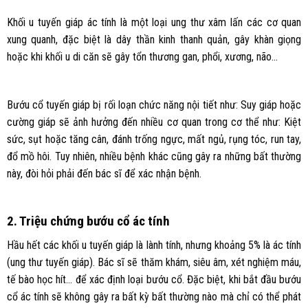
Khối u tuyến giáp ác tính là một loại ung thư xâm lấn các cơ quan
xung quanh, đặc biệt là dây thần kinh thanh quản, gây khàn giọng
hoặc khi khối u di căn sẽ gây tổn thương gan, phổi, xương, não…
Bướu cổ tuyến giáp bị rối loạn chức năng nội tiết như: Suy giáp hoặc
cường giáp sẽ ảnh hưởng đến nhiều cơ quan trong cơ thể như: Kiệt
sức, sụt hoặc tăng cân, đánh trống ngực, mất ngủ, rụng tóc, run tay,
đổ mồ hôi. Tuy nhiên, nhiều bệnh khác cũng gây ra những bất thường
này, đòi hỏi phải đến bác sĩ để xác nhận bệnh.
2. Triệu chứng bướu cổ ác tính
Hầu hết các khối u tuyến giáp là lành tính, nhưng khoảng 5% là ác tính
(ung thư tuyến giáp). Bác sĩ sẽ thăm khám, siêu âm, xét nghiệm máu,
tế bào học hít… để xác định loại bướu cổ. Đặc biệt, khi bắt đầu bướu
cổ ác tính sẽ không gây ra bất kỳ bất thường nào mà chỉ có thể phát