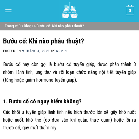
Skip
0
to
content
Trang chủ
»
Blogs
»
Bướu cổ: Khi nào phẫu thuật?
Bướu cổ: Khi nào phẫu thuật?
POSTED ON
9 THÁNG 4, 2023
BY
ADMIN
Bướu cổ hay còn gọi là bướu cổ tuyến giáp, được phân thành 3
nhóm: lành tính, ung thư và rối loạn chức năng nội tiết tuyến giáp
(tăng hoặc giảm hormone tuyến giáp).
1. Bướu cổ có nguy hiểm không?
Các khối u tuyến giáp lành tính nếu kích thước lớn sẽ gây khó nuốt
hoặc nuốt, khó thở (do đưa vào khí quản, thực quản) hoặc lồi ra
trước cổ, gây mất thẩm mỹ.