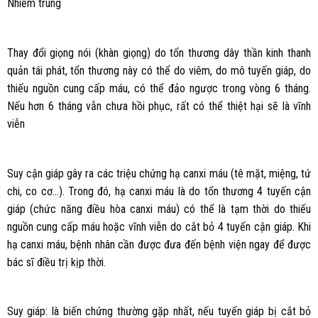
Nhiễm trùng
Thay đổi giọng nói (khàn giọng) do tổn thương dây thần kinh thanh
quản tái phát, tổn thương này có thể do viêm, do mô tuyến giáp, do
thiếu nguồn cung cấp máu, có thể đảo ngược trong vòng 6 tháng.
Nếu hơn 6 tháng vẫn chưa hồi phục, rất có thể thiệt hại sẽ là vĩnh
viễn
Suy cận giáp gây ra các triệu chứng hạ canxi máu (tê mặt, miệng, tứ
chi, co cơ…). Trong đó, hạ canxi máu là do tổn thương 4 tuyến cận
giáp (chức năng điều hòa canxi máu) có thể là tạm thời do thiếu
nguồn cung cấp máu hoặc vĩnh viễn do cắt bỏ 4 tuyến cận giáp. Khi
hạ canxi máu, bệnh nhân cần được đưa đến bệnh viện ngay để được
bác sĩ điều trị kịp thời.
Suy giáp: là biến chứng thường gặp nhất, nếu tuyến giáp bị cắt bỏ