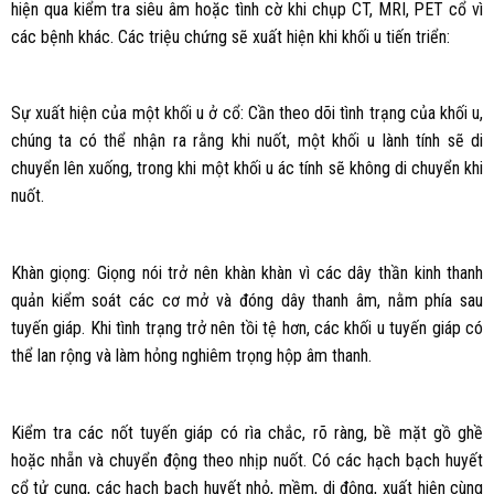
hiện qua kiểm tra siêu âm hoặc tình cờ khi chụp CT, MRI, PET cổ vì
các bệnh khác. Các triệu chứng sẽ xuất hiện khi khối u tiến triển:
Sự xuất hiện của một khối u ở cổ: Cần theo dõi tình trạng của khối u,
chúng ta có thể nhận ra rằng khi nuốt, một khối u lành tính sẽ di
chuyển lên xuống, trong khi một khối u ác tính sẽ không di chuyển khi
nuốt.
Khàn giọng: Giọng nói trở nên khàn khàn vì các dây thần kinh thanh
quản kiểm soát các cơ mở và đóng dây thanh âm, nằm phía sau
tuyến giáp. Khi tình trạng trở nên tồi tệ hơn, các khối u tuyến giáp có
thể lan rộng và làm hỏng nghiêm trọng hộp âm thanh.
Kiểm tra các nốt tuyến giáp có rìa chắc, rõ ràng, bề mặt gồ ghề
hoặc nhẵn và chuyển động theo nhịp nuốt. Có các hạch bạch huyết
cổ tử cung, các hạch bạch huyết nhỏ, mềm, di động, xuất hiện cùng