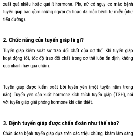
xuất quá nhiều hoặc quá ít hormone. Phụ nữ có nguy cơ mắc bệnh
tuyến giáp bao gồm những người đã hoặc đã mắc bệnh tự miễn (như
tiểu đường).
2. Chức năng của tuyến giáp là gì?
Tuyến giáp kiểm soát sự trao đổi chất của cơ thể. Khi tuyến giáp
hoạt động tốt, tốc độ trao đổi chất trong cơ thể luôn ổn định, không
quá nhanh hay quá chậm.
Tuyến giáp được kiểm soát bởi tuyến yên (một tuyến nằm trong
não). Tuyến yên sản xuất hormone kích thích tuyến giáp (TSH), nói
với tuyến giáp giải phóng hormone khi cần thiết.
3. Bệnh tuyến giáp được chẩn đoán như thế nào?
Chẩn đoán bệnh tuyến giáp dựa trên các triệu chứng, khám lâm sàng