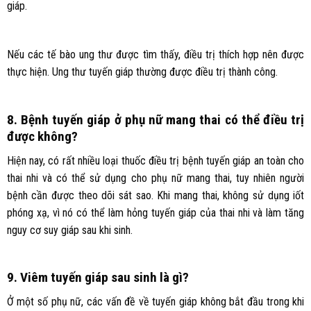
giáp.
Nếu các tế bào ung thư được tìm thấy, điều trị thích hợp nên được
thực hiện. Ung thư tuyến giáp thường được điều trị thành công.
8. Bệnh tuyến giáp ở phụ nữ mang thai có thể điều trị
được không?
Hiện nay, có rất nhiều loại thuốc điều trị bệnh tuyến giáp an toàn cho
thai nhi và có thể sử dụng cho phụ nữ mang thai, tuy nhiên người
bệnh cần được theo dõi sát sao. Khi mang thai, không sử dụng iốt
phóng xạ, vì nó có thể làm hỏng tuyến giáp của thai nhi và làm tăng
nguy cơ suy giáp sau khi sinh.
9. Viêm tuyến giáp sau sinh là gì?
Ở một số phụ nữ, các vấn đề về tuyến giáp không bắt đầu trong khi