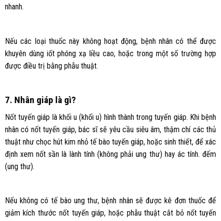
nhanh.
Nếu các loại thuốc này không hoạt động, bệnh nhân có thể được
khuyên dùng iốt phóng xạ liều cao, hoặc trong một số trường hợp
được điều trị bằng phẫu thuật.
7. Nhân giáp là gì?
Nốt tuyến giáp là khối u (khối u) hình thành trong tuyến giáp. Khi bệnh
nhân có nốt tuyến giáp, bác sĩ sẽ yêu cầu siêu âm, thậm chí các thủ
thuật như chọc hút kim nhỏ tế bào tuyến giáp, hoặc sinh thiết, để xác
định xem nốt sần là lành tính (không phải ung thư) hay ác tính. đếm
(ung thư).
Nếu không có tế bào ung thư, bệnh nhân sẽ được kê đơn thuốc để
giảm kích thước nốt tuyến giáp, hoặc phẫu thuật cắt bỏ nốt tuyến