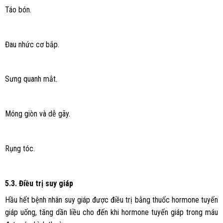
Táo bón.
Đau nhức cơ bắp.
Sưng quanh mắt.
Móng giòn và dễ gãy.
Rụng tóc.
5.3. Điều trị suy giáp
Hầu hết bệnh nhân suy giáp được điều trị bằng thuốc hormone tuyến
giáp uống, tăng dần liều cho đến khi hormone tuyến giáp trong máu