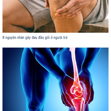
8 nguyên nhân gây đau đầu gối ở người trẻ