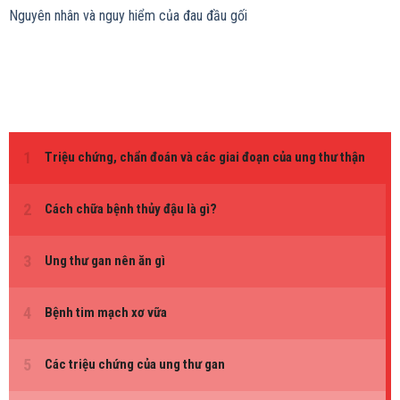
Nguyên nhân và nguy hiểm của đau đầu gối