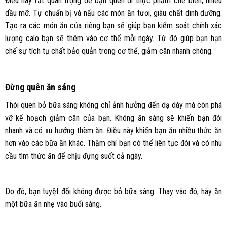
Điều này rất quan trọng để bạn quên đi thực phẩm chế biến, nhiều
dầu mỡ. Tự chuẩn bị và nấu các món ăn tươi, giàu chất dinh dưỡng.
Tạo ra các món ăn của riêng bạn sẽ giúp bạn kiểm soát chính xác
lượng calo bạn sẽ thêm vào cơ thể mỗi ngày. Từ đó giúp bạn hạn
chế sự tích tụ chất bảo quản trong cơ thể, giảm cân nhanh chóng.
Đừng quên ăn sáng
Thói quen bỏ bữa sáng không chỉ ảnh hưởng đến dạ dày mà còn phá
vỡ kế hoạch giảm cân của bạn. Không ăn sáng sẽ khiến bạn đói
nhanh và có xu hướng thèm ăn. Điều này khiến bạn ăn nhiều thức ăn
hơn vào các bữa ăn khác. Thậm chí bạn có thể liên tục đói và có nhu
cầu tìm thức ăn để chịu đựng suốt cả ngày.
Do đó, bạn tuyệt đối không được bỏ bữa sáng. Thay vào đó, hãy ăn
một bữa ăn nhẹ vào buổi sáng.