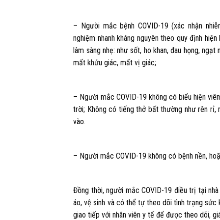
– Người mắc bệnh COVID-19 (xác nhận nhiễ
nghiệm nhanh kháng nguyên theo quy định hiện 
lâm sàng nhẹ: như sốt, ho khan, đau họng, ngạt m
mất khứu giác, mất vị giác;
– Người mắc COVID-19 không có biểu hiện viêm p
trời; Không có tiếng thở bất thường như rên rỉ, 
vào.
– Người mắc COVID-19 không có bệnh nền, hoặc
Đồng thời, người mắc COVID-19 điều trị tại nh
áo, vệ sinh và có thể tự theo dõi tình trạng sứ
giao tiếp với nhân viên y tế để được theo dõi, g