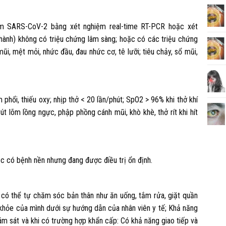
m SARS-CoV-2 bằng xét nghiệm real-time RT-PCR hoặc xét
hành) không có triệu chứng lâm sàng; hoặc có các triệu chứng
ũi, mệt mỏi, nhức đầu, đau nhức cơ, tê lưỡi; tiêu chảy, sổ mũi,
hổi, thiếu oxy; nhịp thở < 20 lần/phút; SpO2 > 96% khi thở khí
rút lõm lồng ngực, phập phồng cánh mũi, khò khè, thở rít khi hít
 có bệnh nền nhưng đang được điều trị ổn định.
à có thể tự chăm sóc bản thân như ăn uống, tắm rửa, giặt quần
c khỏe của mình dưới sự hướng dẫn của nhân viên y tế; Khả năng
iám sát và khi có trường hợp khẩn cấp: Có khả năng giao tiếp và