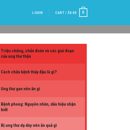
0
LOGIN
CART /
$
0.00