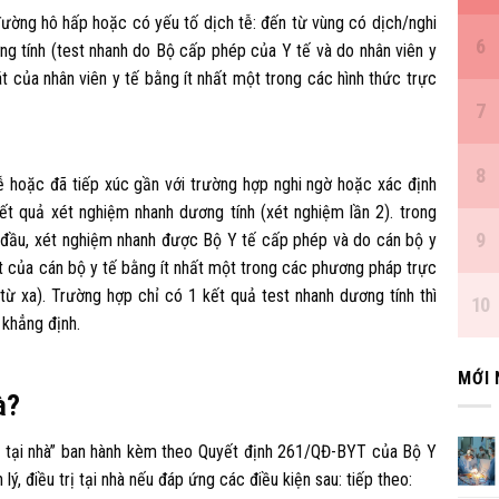
đường hô hấp hoặc có yếu tố dịch tễ: đến từ vùng có dịch/nghi
ng tính (test nhanh do Bộ cấp phép của Y tế và do nhân viên y
t của nhân viên y tế bằng ít nhất một trong các hình thức trực
ễ hoặc đã tiếp xúc gần với trường hợp nghi ngờ hoặc xác định
 quả xét nghiệm nhanh dương tính (xét nghiệm lần 2). trong
n đầu, xét nghiệm nhanh được Bộ Y tế cấp phép và do cán bộ y
t của cán bộ y tế bằng ít nhất một trong các phương pháp trực
từ xa). Trường hợp chỉ có 1 kết quả test nhanh dương tính thì
 khẳng định.
MỚI
à?
tại nhà” ban hành kèm theo Quyết định 261/QĐ-BYT của Bộ Y
, điều trị tại nhà nếu đáp ứng các điều kiện sau: tiếp theo: