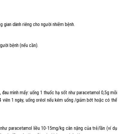
ng gian dành riêng cho người nhiễm bệnh.
gười bệnh (nếu cần).
u, đau mình mẩy: uống 1 thuốc hạ sốt như paracetamol 0,5g mỗi
á 4 viên 1 ngày, uống oréol nếu kém uống /giảm bớt hoặc có thể
t như paracetamol liều 10-15mg/kg cân nặng của trẻ/lần (ví dụ