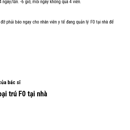
 ngày/lần. -6 giờ, mỗi ngày không quá 4 viên.
đỡ phải báo ngay cho nhân viên y tế đang quản lý F0 tại nhà để
của bác sĩ
ại trú F0 tại nhà