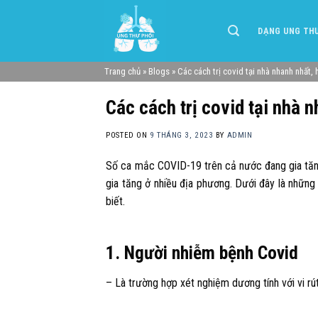
Skip
to
DẠNG UNG TH
content
Trang chủ
»
Blogs
»
Các cách trị covid tại nhà nhanh nhất, 
Các cách trị covid tại nhà 
POSTED ON
9 THÁNG 3, 2023
BY
ADMIN
Số ca mắc COVID-19 trên cả nước đang gia tăng t
gia tăng ở nhiều địa phương. Dưới đây là những 
biết.
1. Người nhiễm bệnh Covid
– Là trường hợp xét nghiệm dương tính với vi 