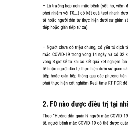
– Là trường hợp nghi mắc bệnh (sốt, ho, viêm 
phơi nhiễm với F0,…) có kết quả test nhanh dươ
tế hoặc người dân tự thực hiện dưới sự giám sá
tiếp hoặc gián tiếp từ xa).
– Người chưa có triệu chứng, có yếu tố dịch t
mắc COVID-19 trong vòng 14 ngày và có 02 kết
vòng 8 giờ kể từ khi có kết quả xét nghiệm lầ
tế hoặc người dân tự thực hiện dưới sự giám sá
tiếp hoặc gián tiếp thông qua các phương tiện 
phải thực hiện xét nghiệm Real-time RT-PCR để
2. F0 nào được điều trị tại nh
Theo “Hướng dẫn quản lý người mắc COVID-19 
tế, người bệnh mắc COVID-19 có thể được quản lý