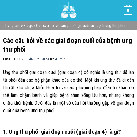
Skip
0
to
content
Trang chủ
»
Blogs
»
Các câu hỏi về các giai đoạn cuối của bệnh ung thư phổi
Các câu hỏi về các giai đoạn cuối của bệnh ung
thư phổi
POSTED ON
2 THÁNG 2, 2023
BY
ADMIN
Ung thư phổi giai đoạn cuối (giai đoạn 4) có nghĩa là ung thư đã lan
từ phổi đến các bộ phận khác của cơ thể. Một khi ung thư đã di căn
thì rất khó chữa khỏi. Hóa trị và các phương pháp điều trị khác có
thể làm chậm bệnh và giúp bệnh nhân sống lâu hơn, nhưng không
chữa khỏi bệnh. Dưới đây là một số câu hỏi thường gặp về giai đoạn
cuối của bệnh ung thư phổi.
1. Ung thư phổi giai đoạn cuối (giai đoạn 4) là gì?