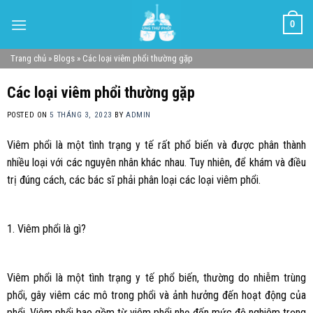
Skip
0
to
content
Trang chủ
»
Blogs
»
Các loại viêm phổi thường gặp
Các loại viêm phổi thường gặp
POSTED ON
5 THÁNG 3, 2023
BY
ADMIN
Viêm phổi là một tình trạng y tế rất phổ biến và được phân thành
nhiều loại với các nguyên nhân khác nhau. Tuy nhiên, để khám và điều
trị đúng cách, các bác sĩ phải phân loại các loại viêm phổi.
1. Viêm phổi là gì?
Viêm phổi là một tình trạng y tế phổ biến, thường do nhiễm trùng
phổi, gây viêm các mô trong phổi và ảnh hưởng đến hoạt động của
phổi. Viêm phổi bao gồm từ viêm phổi nhẹ đến mức độ nghiêm trọng