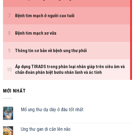
MỚI NHẤT
Mổ ung thư dạ dày ở đâu tốt nhất
Ung thư gan di căn lên não