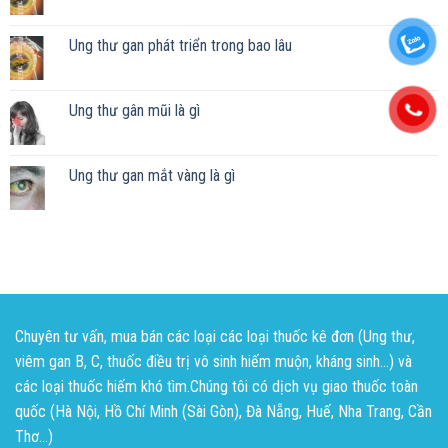
Ung thư gan phát triển trong bao lâu
Ung thư gân mũi là gì
Ung thư gan mắt vàng là gì
Chuyên tư vấn, mua bán các loại các loại thuốc kê đơn (Ung thư,
viêm gan B, C, thuốc điều trị vô sinh hiếm muộn, kháng sinh...) và
các loại thuốc hiếm khó tìm.Chúng tôi có dịch vụ giao thuốc toàn
quốc (Hà Nội, Hồ Chí Minh (Sài Gòn), Đà Nẵng, Huế, Nha Trang, Cần
Thơ...)