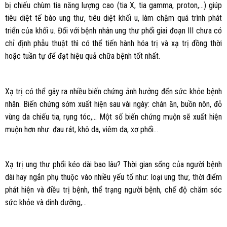
bị chiếu chùm tia năng lượng cao (tia X, tia gamma, proton,…) giúp
tiêu diệt tế bào ung thư, tiêu diệt khối u, làm chậm quá trình phát
triển của khối u. Đối với bệnh nhân ung thư phổi giai đoạn III chưa có
chỉ định phẫu thuật thì có thể tiến hành hóa trị và xạ trị đồng thời
hoặc tuần tự để đạt hiệu quả chữa bệnh tốt nhất.
Xạ trị có thể gây ra nhiều biến chứng ảnh hưởng đến sức khỏe bệnh
nhân. Biến chứng sớm xuất hiện sau vài ngày: chán ăn, buồn nôn, đỏ
vùng da chiếu tia, rụng tóc,… Một số biến chứng muộn sẽ xuất hiện
muộn hơn như: đau rát, khô da, viêm da, xơ phổi…
Xạ trị ung thư phổi kéo dài bao lâu? Thời gian sống của người bệnh
dài hay ngắn phụ thuộc vào nhiều yếu tố như: loại ung thư, thời điểm
phát hiện và điều trị bệnh, thể trạng người bệnh, chế độ chăm sóc
sức khỏe và dinh dưỡng,…