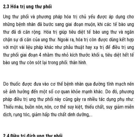
2.3 Hóa trị ung thư phổi
Ung thư phổi và phương pháp hóa trị chủ yếu được áp dụng cho
những bệnh nhân đã bước sang giai đoạn muộn, khi các tế bào ung
thư đã di căn rộng. Hóa trị giúp tiêu diệt tế bào ung thư và ngăn
chặn sự di căn của ung thư. Ngoài ra, hóa trị còn được dùng kết hợp
với một vài liệu pháp khác như phẫu thuật hay xạ trị để điều trị ung
thư phổi giai đoạn 4 nhằm thu nhỏ kích thước khối u, tiêu diệt hết tế
bào ung thư còn sót lại trong phổi. thân hình.
Do thuốc được đưa vào cơ thể bệnh nhân qua đường tĩnh mạch nên
sẽ ảnh hưởng đến một số cơ quan khỏe mạnh khác. Do đó, phương
pháp điều trị ung thư phổi này cũng gây ra nhiều tác dụng phụ như:
Thiếu máu, buồn nôn, nôn, cơ thể suy kiệt, thiếu chất, suy giảm miễn
dịch, rụng tóc, giảm hấp thu chất dinh dưỡng,…
2.4 Điều trị đích ung thư phổi