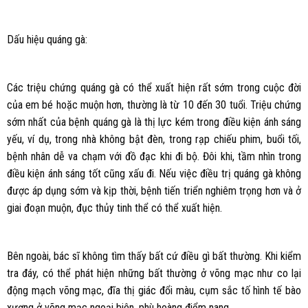
Dấu hiệu quáng gà:
Các triệu chứng quáng gà có thể xuất hiện rất sớm trong cuộc đời
của em bé hoặc muộn hơn, thường là từ 10 đến 30 tuổi. Triệu chứng
sớm nhất của bệnh quáng gà là thị lực kém trong điều kiện ánh sáng
yếu, ví dụ, trong nhà không bật đèn, trong rạp chiếu phim, buổi tối,
bệnh nhân dễ va chạm với đồ đạc khi đi bộ. Đôi khi, tầm nhìn trong
điều kiện ánh sáng tốt cũng xấu đi. Nếu việc điều trị quáng gà không
được áp dụng sớm và kịp thời, bệnh tiến triển nghiêm trọng hơn và ở
giai đoạn muộn, đục thủy tinh thể có thể xuất hiện.
Bên ngoài, bác sĩ không tìm thấy bất cứ điều gì bất thường. Khi kiểm
tra đáy, có thể phát hiện những bất thường ở võng mạc như co lại
động mạch võng mạc, đĩa thị giác đổi màu, cụm sắc tố hình tế bào
xương ở võng mạc ngoại biên, phù hoàng điểm nang. .