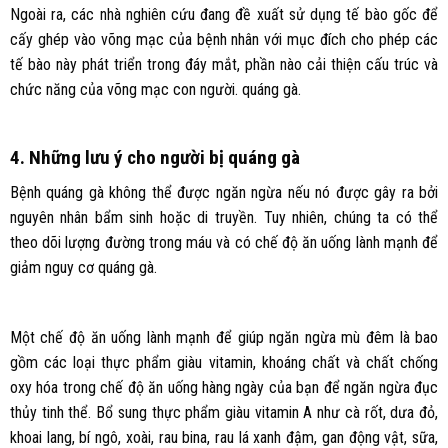
Ngoài ra, các nhà nghiên cứu đang đề xuất sử dụng tế bào gốc để
cấy ghép vào võng mạc của bệnh nhân với mục đích cho phép các
tế bào này phát triển trong đáy mắt, phần nào cải thiện cấu trúc và
chức năng của võng mạc con người. quáng gà.
4. Những lưu ý cho người bị quáng gà
Bệnh quáng gà không thể được ngăn ngừa nếu nó được gây ra bởi
nguyên nhân bẩm sinh hoặc di truyền. Tuy nhiên, chúng ta có thể
theo dõi lượng đường trong máu và có chế độ ăn uống lành mạnh để
giảm nguy cơ quáng gà.
Một chế độ ăn uống lành mạnh để giúp ngăn ngừa mù đêm là bao
gồm các loại thực phẩm giàu vitamin, khoáng chất và chất chống
oxy hóa trong chế độ ăn uống hàng ngày của bạn để ngăn ngừa đục
thủy tinh thể. Bổ sung thực phẩm giàu vitamin A như cà rốt, dưa đỏ,
khoai lang, bí ngô, xoài, rau bina, rau lá xanh đậm, gan động vật, sữa,