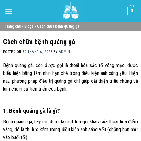
Skip
0
to
content
Trang chủ
»
Blogs
»
Cách chữa bệnh quáng gà
Cách chữa bệnh quáng gà
POSTED ON
30 THÁNG 6, 2023
BY
ADMIN
Bệnh quáng gà, còn được gọi là thoái hóa sắc tố võng mạc, được
biểu hiện bằng tầm nhìn hạn chế trong điều kiện ánh sáng yếu. Hiện
nay, phương pháp điều trị quáng gà chỉ giúp cải thiện triệu chứng và
làm chậm sự tiến triển của bệnh.
1. Bệnh quáng gà là gì?
Bệnh quáng gà, hay mù đêm, là một tên gọi khác của thoái hóa điểm
vàng, đó là thị lực kém trong điều kiện ánh sáng yếu (chẳng hạn như
vào buổi tối).