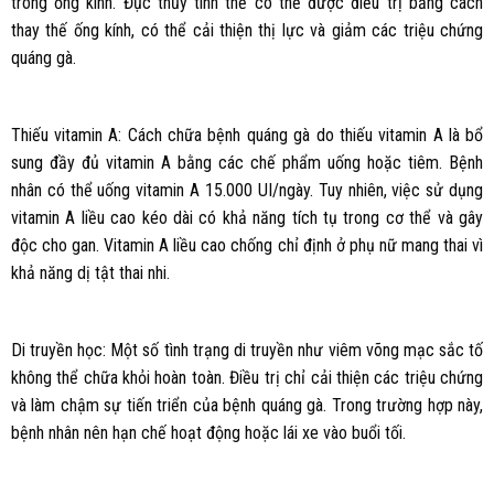
trong ống kính. Đục thủy tinh thể có thể được điều trị bằng cách
thay thế ống kính, có thể cải thiện thị lực và giảm các triệu chứng
quáng gà.
Thiếu vitamin A: Cách chữa bệnh quáng gà do thiếu vitamin A là bổ
sung đầy đủ vitamin A bằng các chế phẩm uống hoặc tiêm. Bệnh
nhân có thể uống vitamin A 15.000 UI/ngày. Tuy nhiên, việc sử dụng
vitamin A liều cao kéo dài có khả năng tích tụ trong cơ thể và gây
độc cho gan. Vitamin A liều cao chống chỉ định ở phụ nữ mang thai vì
khả năng dị tật thai nhi.
Di truyền học: Một số tình trạng di truyền như viêm võng mạc sắc tố
không thể chữa khỏi hoàn toàn. Điều trị chỉ cải thiện các triệu chứng
và làm chậm sự tiến triển của bệnh quáng gà. Trong trường hợp này,
bệnh nhân nên hạn chế hoạt động hoặc lái xe vào buổi tối.