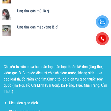
Ung thư gân mũi là gì
Ung thư gan mắt vàng là gì
Chuyên tư vấn, mua bán các loại các loại thuốc kê đơn (Ung thư,
viêm gan B, C, thuốc điều trị vô sinh hiếm muộn, kháng sinh...) và
các loại thuốc hiếm khó tìm.Chúng tôi có dịch vụ giao thuốc toàn
quốc (Hà Nội, Hồ Chí Minh (Sài Gòn), Đà Nẵng, Huế, Nha Trang, Cần
Thơ...)
Điều kiện giao dịch