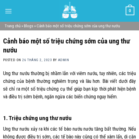
Skip
0
to
content
Trang chủ
»
Blogs
»
Cảnh báo một số triệu chứng sớm của ung thư nướu
Cảnh báo một số triệu chứng sớm của ung thư
nướu
POSTED ON
26 THÁNG 2, 2023
BY
ADMIN
Ung thư nướu thường bị nhầm lẫn với viêm nướu, tuy nhiên, các triệu
chứng của bệnh thường nghiêm trọng và lâu hơn. Bài viết dưới đây
sẽ chỉ ra một số triệu chứng cụ thể giúp bạn kịp thời phát hiện bệnh
và điều trị sớm bệnh, ngăn ngừa các biến chứng nguy hiểm.
1. Triệu chứng ung thư nướu
Ung thư nướu xảy ra khi các tế bào nướu nướu tăng bất thường. Nếu
không được điều trị sớm, các tế bào này cũng có thể xâm lấn, di căn