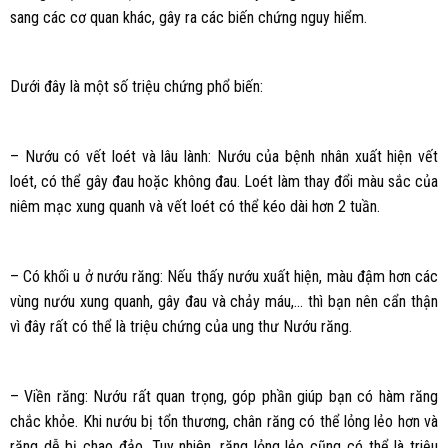
sang các cơ quan khác, gây ra các biến chứng nguy hiểm.
Dưới đây là một số triệu chứng phổ biến:
– Nướu có vết loét và lâu lành: Nướu của bệnh nhân xuất hiện vết
loét, có thể gây đau hoặc không đau. Loét làm thay đổi màu sắc của
niêm mạc xung quanh và vết loét có thể kéo dài hơn 2 tuần.
– Có khối u ở nướu răng: Nếu thấy nướu xuất hiện, màu đậm hơn các
vùng nướu xung quanh, gây đau và chảy máu,… thì bạn nên cẩn thận
vì đây rất có thể là triệu chứng của ung thư Nướu răng.
– Viền răng: Nướu rất quan trọng, góp phần giúp bạn có hàm răng
chắc khỏe. Khi nướu bị tổn thương, chân răng có thể lỏng lẻo hơn và
răng dễ bị chao đảo. Tuy nhiên, răng lỏng lẻo cũng có thể là triệu