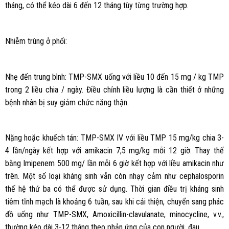
tháng, có thể kéo dài 6 đến 12 tháng tùy từng trường hợp.
Nhiễm trùng ở phổi:
Nhẹ đến trung bình: TMP-SMX uống với liều 10 đến 15 mg / kg TMP
trong 2 liều chia / ngày. Điều chỉnh liều lượng là cần thiết ở những
bệnh nhân bị suy giảm chức năng thận.
Nặng hoặc khuếch tán: TMP-SMX IV với liều TMP 15 mg/kg chia 3-
4 lần/ngày kết hợp với amikacin 7,5 mg/kg mỗi 12 giờ. Thay thế
bằng Imipenem 500 mg/ lần mỗi 6 giờ kết hợp với liều amikacin như
trên. Một số loại kháng sinh vẫn còn nhạy cảm như cephalosporin
thế hệ thứ ba có thể được sử dụng. Thời gian điều trị kháng sinh
tiêm tĩnh mạch là khoảng 6 tuần, sau khi cải thiện, chuyển sang phác
đồ uống như TMP-SMX, Amoxicillin-clavulanate, minocycline, v.v.,
thường kéo dài 3-12 tháng theo phản ứng của con người. đau.