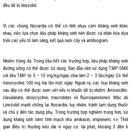
đều dễ bị linezolid.
Vì các chủng Nocardia có thể có tính nhạy cảm kháng sinh khác
nhau, việc lựa chọn liệu pháp kháng sinh nên được cá nhân hóa dựa
trên các yếu tố lâm sàng, kết quả nuôi cấy và antibiogram.
Nhiễm trùng da: Trong hầu hết các trường hợp, liệu pháp kháng sinh
đường uống có thể được sử dụng. Ban đầu nên sử dụng TMP-SMX
với liều TMP từ 5 – 10 mg/kg/ngày chia làm 2 – 3 lần/ngày. Có thể
minocycline 100 mg hai lần một ngày. Ngoài ra, các loại kháng sinh
sau đây có thể được xem xét nếu vi khuẩn dễ bị nhiễm: Amoxicillin-
clavulanate, doxycycline, macrolides và fluoroquinolones. Mặc dù
Linezolid mạnh chống lại Nocardia, tuy nhiên, tránh lạm dụng thuốc
và chú ý đến tác dụng phụ. Trong trường hợp nghiêm trọng hơn, sử
dụng kháng sinh tiêm tĩnh mạch như amikacin, imipenem, v.v. Thời
gian điều trị thường kéo dài vì nguy cơ. tái phát, khoảng 3 đến 6