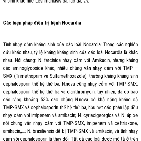
vi sinh khác như Leshmaniasis da, lao da, v.v.
Các biện pháp điều trị bệnh Nocardia
Tính nhạy cảm kháng sinh của các loài Nocardia: Trong các nghiên
cứu khác nhau, tỷ lệ kháng kháng sinh của các loài Nocardia là khác
nhau. Nói chung: N. farcinica nhạy cảm với Amikacin, nhưng kháng
các aminoglycoside khác, nhiều chủng vẫn nhạy cảm với TMP –
SMX (Trimethoprim và Sulfamethoxazole), thường kháng kháng sinh
cephalosporin thế hệ thứ ba; N.nova cũng nhạy cảm với TMP-SMX,
cephalosporin thế hệ thứ ba và clarithromycin, tuy nhiên, đã có báo
cáo rằng khoảng 53% các chủng N.nova có khả năng kháng cả
TMP-SMX và cephalosporin thế hệ thứ ba, hầu hết các phân lập đều
nhạy cảm với imipenem và amikacin; N. cyriacigeorgica và N. áp xe
nói chung vẫn nhạy cảm với TMP-SMX, imipenem và ceftriaxone,
amikacin,,…; N. brasiliensis dễ bị TMP-SMX và amikacin, và tính nhạy
cảm với cephalosporin là thay đổi. Tất cả các loài được mô tả ở trên