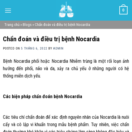
Skip
0
to
content
Trang chủ
»
Blogs
»
Chẩn đoán và điều trị bệnh Nocardia
Chẩn đoán và điều trị bệnh Nocardia
POSTED ON
5 THÁNG 6, 2022
BY
ADMIN
Bệnh Nocardia phổi hoặc Nocardia Nhiễm trùng là một rối loạn ảnh
hưởng đến phổi, não và da, xảy ra chủ yếu ở những người có hệ
thống miễn dịch yếu.
Các biện pháp chẩn đoán bệnh Nocardia
Các tiêu chí chẩn đoán để xác định nguyên nhân của Nocardia là nuôi
cấy và cô lập vi khuẩn trong mẫu bệnh phẩm. Tuy nhiên, việc chẩn
đoán thường khó khăn vì các triệu chứng lâm sàng không đặc hiệu và