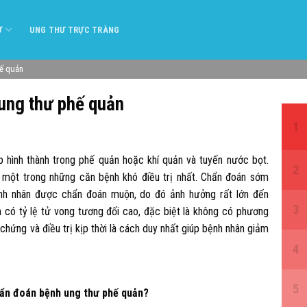
Ư
UNG THƯ TRỰC TRÀNG
hế quản
 ung thư phế quản
p hình thành trong phế quản hoặc khí quản và tuyến nước bọt.
 một trong những căn bệnh khó điều trị nhất. Chẩn đoán sớm
nh nhân được chẩn đoán muộn, do đó ảnh hưởng rất lớn đến
h có tỷ lệ tử vong tương đối cao, đặc biệt là không có phương
 chứng và điều trị kịp thời là cách duy nhất giúp bệnh nhân giảm
hẩn đoán bệnh ung thư phế quản?