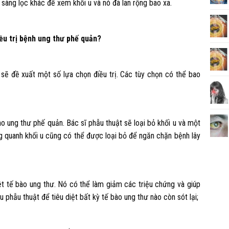
sàng lọc khác để xem khối u và nó đã lan rộng bao xa.
u trị bệnh ung thư phế quản?
ĩ sẽ đề xuất một số lựa chọn điều trị. Các tùy chọn có thể bao
ho ung thư phế quản. Bác sĩ phẫu thuật sẽ loại bỏ khối u và một
 quanh khối u cũng có thể được loại bỏ để ngăn chặn bệnh lây
iệt tế bào ung thư. Nó có thể làm giảm các triệu chứng và giúp
 phẫu thuật để tiêu diệt bất kỳ tế bào ung thư nào còn sót lại;