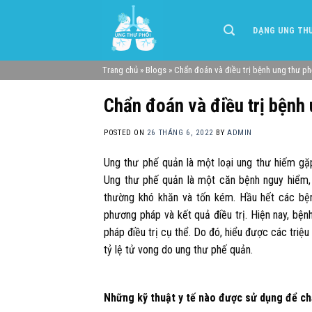
Skip
to
DẠNG UNG TH
content
Trang chủ
»
Blogs
»
Chẩn đoán và điều trị bệnh ung thư p
Chẩn đoán và điều trị bệnh
POSTED ON
26 THÁNG 6, 2022
BY
ADMIN
Ung thư phế quản là một loại ung thư hiếm gặ
Ung thư phế quản là một căn bệnh nguy hiểm,
thường khó khăn và tốn kém. Hầu hết các bệ
phương pháp và kết quả điều trị. Hiện nay, bện
pháp điều trị cụ thể. Do đó, hiểu được các triệu
tỷ lệ tử vong do ung thư phế quản.
Những kỹ thuật y tế nào được sử dụng để c