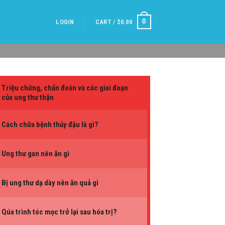
0
LOGIN
CART /
$
0.00