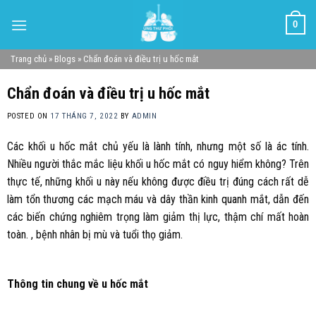
Skip
0
to
content
Trang chủ
»
Blogs
»
Chẩn đoán và điều trị u hốc mắt
Chẩn đoán và điều trị u hốc mắt
POSTED ON
17 THÁNG 7, 2022
BY
ADMIN
Các khối u hốc mắt chủ yếu là lành tính, nhưng một số là ác tính.
Nhiều người thắc mắc liệu khối u hốc mắt có nguy hiểm không? Trên
thực tế, những khối u này nếu không được điều trị đúng cách rất dễ
làm tổn thương các mạch máu và dây thần kinh quanh mắt, dẫn đến
các biến chứng nghiêm trọng làm giảm thị lực, thậm chí mất hoàn
toàn. , bệnh nhân bị mù và tuổi thọ giảm.
Thông tin chung về u hốc mắt