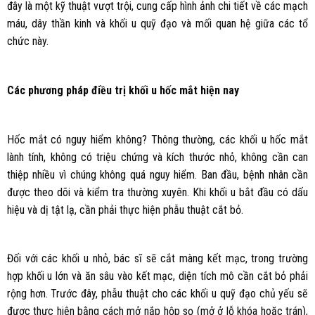
đây là một kỹ thuật vượt trội, cung cấp hình ảnh chi tiết về các mạch
máu, dây thần kinh và khối u quỹ đạo và mối quan hệ giữa các tổ
chức này.
Các phương pháp điều trị khối u hốc mắt hiện nay
Hốc mắt có nguy hiểm không? Thông thường, các khối u hốc mắt
lành tính, không có triệu chứng và kích thước nhỏ, không cần can
thiệp nhiều vì chúng không quá nguy hiểm. Ban đầu, bệnh nhân cần
được theo dõi và kiểm tra thường xuyên. Khi khối u bắt đầu có dấu
hiệu và dị tật lạ, cần phải thực hiện phẫu thuật cắt bỏ.
Đối với các khối u nhỏ, bác sĩ sẽ cắt màng kết mạc, trong trường
hợp khối u lớn và ăn sâu vào kết mạc, diện tích mô cần cắt bỏ phải
rộng hơn. Trước đây, phẫu thuật cho các khối u quỹ đạo chủ yếu sẽ
được thực hiện bằng cách mở nắp hộp sọ (mở ở lỗ khóa hoặc trán),