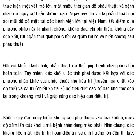
thực hiện một vết mổ lớn, mất nhiều thời gian để phẫu thuật và bệnh
nhân có nguy cơ biến chứng. cao. Ngày nay, tin vui là phẫu thuật nội
soi mũi đã có mặt tại các bệnh viện lớn tại Việt Nam. Ưu điểm của
phương pháp này là nhanh chóng, không đau, chi phí thấp, không gây
sẹo xấu, rút ngắn thời gian phục hồi và giảm rủi ro và biến chứng sau
phẫu thuật.
Đối với khối u lành tính, phẫu thuật có thể giúp bệnh nhân phục hồi
hoàn toàn. Tuy nhiên, các khối u ác tính phải được kết hợp với các
phương pháp khác sau phẫu thuật như hóa trị (truyền hóa chất vào
cơ thể) và xạ trị (chiếu xạ tia X) để tiêu diệt các tế bào ung thư còn
lại trong khoang. mắt và giúp nâng cao hiệu quả điều trị.
Khối u quỹ đạo nguy hiểm không còn phụ thuộc vào loại khối u, mức
độ xâm lấn của khối u mà bệnh nhân đang mắc phải. Nhìn chung, các
khối u hốc mắt, nếu bị trì hoãn điều trị, sẽ ảnh hưởng lớn đến thị lực,