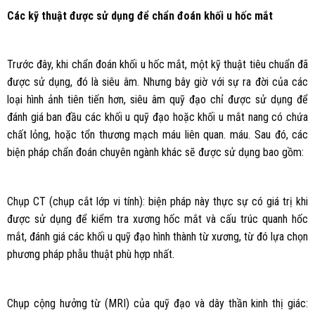
Các kỹ thuật được sử dụng để chẩn đoán khối u hốc mắt
Trước đây, khi chẩn đoán khối u hốc mắt, một kỹ thuật tiêu chuẩn đã
được sử dụng, đó là siêu âm. Nhưng bây giờ với sự ra đời của các
loại hình ảnh tiên tiến hơn, siêu âm quỹ đạo chỉ được sử dụng để
đánh giá ban đầu các khối u quỹ đạo hoặc khối u mắt nang có chứa
chất lỏng, hoặc tổn thương mạch máu liên quan. máu. Sau đó, các
biện pháp chẩn đoán chuyên ngành khác sẽ được sử dụng bao gồm:
Chụp CT (chụp cắt lớp vi tính): biện pháp này thực sự có giá trị khi
được sử dụng để kiểm tra xương hốc mắt và cấu trúc quanh hốc
mắt, đánh giá các khối u quỹ đạo hình thành từ xương, từ đó lựa chọn
phương pháp phẫu thuật phù hợp nhất.
Chụp cộng hưởng từ (MRI) của quỹ đạo và dây thần kinh thị giác: