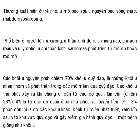
Thường xuất hiện ở trẻ nhỏ: u mô bào sợi, u nguyên bào võng mạc,
rhabdomyosarcoma.
Phổ biến ở người lớn: u xương, u thần kinh đệm, u màng não, u mạch
máu và u lympho, u sợi thần kinh, sarcomas phát triển từ mô cơ hoặc
mô mỡ.
Các khối u nguyên phát chiếm 70% khối u quỹ đạo, là những khối u
nhen nhóm và phát triển trong các mô mềm của quỹ đạo. Các khối u
thứ phát xảy ra khi chúng di căn từ các cơ quan lân cận (chiếm
23%), 4% là từ các cơ quan ở xa như phổi, vú, tuyến tiền liệt,… 3%
phần còn lại là do các khối u khác. bệnh tự miễn phát triển, xâm lấn
sau vào khu vực quỹ đạo và gây viêm giả hành quỹ đạo – một bệnh
giống như khối u.