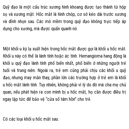
Quỹ đạo là một cấu trúc xương hình khoang được tạo thành từ hộp
sọ và xương mặt. Hốc mắt là hình chóp, cơ sở kéo dài trước xương
và đỉnh nhọn sau. Các mô mềm trong quỹ đạo không trực tiếp áp
dụng cho xương, mà được quấn quanh nó.
Một khối u kỳ lạ xuất hiện trong hốc mắt được gọi là khối u hốc mắt.
Khối u này có thể là lành tính hoặc ác tính. Hemangioma hang động là
khối u quỹ đạo lành tính phổ biến nhất, phổ biến ở những người trẻ
tuổi và trung niên. Ngoài ra, trẻ em cũng phải chịu các khối u quỹ
đạo, nhưng may mắn thay, phần lớn các trường hợp ở trẻ em là khối
u hốc mắt lành tính. Tuy nhiên, không phải vì lý do đó mà cha mẹ chủ
quan, nếu phát hiện ra con mình bị u hốc mắt, họ cần được điều trị
ngay lập tức để bảo vệ “cửa sổ tâm hồn” cho trẻ.
Có các loại khối u hốc mắt sau: