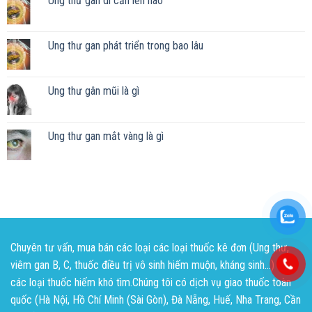
Ung thư gan di căn lên não
Ung thư gan phát triển trong bao lâu
Ung thư gân mũi là gì
Ung thư gan mắt vàng là gì
Chuyên tư vấn, mua bán các loại các loại thuốc kê đơn (Ung thư,
viêm gan B, C, thuốc điều trị vô sinh hiếm muộn, kháng sinh...) và
các loại thuốc hiếm khó tìm.Chúng tôi có dịch vụ giao thuốc toàn
quốc (Hà Nội, Hồ Chí Minh (Sài Gòn), Đà Nẵng, Huế, Nha Trang, Cần