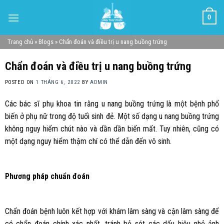
Skip
0
to
content
Trang chủ
»
Blogs
»
Chẩn đoán và điều trị u nang buồng trứng
Chẩn đoán và điều trị u nang buồng trứng
POSTED ON
1 THÁNG 6, 2022
BY
ADMIN
Các bác sĩ phụ khoa tin rằng u nang buồng trứng là một bệnh phổ
biến ở phụ nữ trong độ tuổi sinh đẻ. Một số dạng u nang buồng trứng
không nguy hiểm chút nào và dần dần biến mất. Tuy nhiên, cũng có
một dạng nguy hiểm thậm chí có thể dẫn đến vô sinh.
Phương pháp chuẩn đoán
Chẩn đoán bệnh luôn kết hợp với khám lâm sàng và cận lâm sàng để
có chẩn đoán chính xác nhất, tránh bỏ sót các dấu hiệu nhỏ ảnh