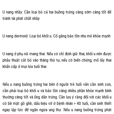
U nang nhầy: Cần loại bỏ cả hai buồng trứng càng sớm càng tốt để
tránh tái phát chất nhầy
U nang dermoid: Loại bỏ khối u. Cố gắng bảo tồn nhu mô khỏe mạnh
U nang ở phụ nữ mang thai: Nếu có chỉ định giữ thai, khối u nên được
phẫu thuật cắt bỏ vào tháng thứ tư, nếu có biến chứng, mổ lấy thai
khẩn cấp ở mọi lứa tuổi thai.
Nếu u nang buồng trứng hai bên ở người trẻ tuổi vẫn cần sinh con,
cần phải loại bỏ khối u và bảo tồn càng nhiều phần khỏe mạnh bình
thường càng tốt và ống dẫn trứng. Cần lưu ý rằng đối với các khối u
có bề mặt gồ ghề, dấu hiệu vỡ ở bệnh nhân > 40 tuổi, cần sinh thiết
ngay lập tức để ngăn ngừa ung thư. Nếu u nang buồng trứng phát