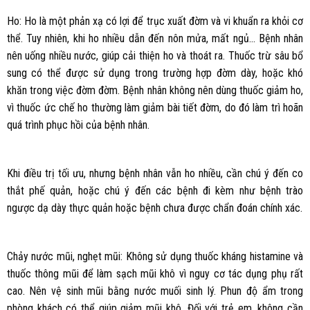
Ho: Ho là một phản xạ có lợi để trục xuất đờm và vi khuẩn ra khỏi cơ
thể. Tuy nhiên, khi ho nhiều dẫn đến nôn mửa, mất ngủ… Bệnh nhân
nên uống nhiều nước, giúp cải thiện ho và thoát ra. Thuốc trừ sâu bổ
sung có thể được sử dụng trong trường hợp đờm dày, hoặc khó
khăn trong việc đờm đờm. Bệnh nhân không nên dùng thuốc giảm ho,
vì thuốc ức chế ho thường làm giảm bài tiết đờm, do đó làm trì hoãn
quá trình phục hồi của bệnh nhân.
Khi điều trị tối ưu, nhưng bệnh nhân vẫn ho nhiều, cần chú ý đến co
thắt phế quản, hoặc chú ý đến các bệnh đi kèm như bệnh trào
ngược dạ dày thực quản hoặc bệnh chưa được chẩn đoán chính xác.
Chảy nước mũi, nghẹt mũi: Không sử dụng thuốc kháng histamine và
thuốc thông mũi để làm sạch mũi khô vì nguy cơ tác dụng phụ rất
cao. Nên vệ sinh mũi bằng nước muối sinh lý. Phun độ ẩm trong
phòng khách có thể giúp giảm mũi khô. Đối với trẻ em, không cần