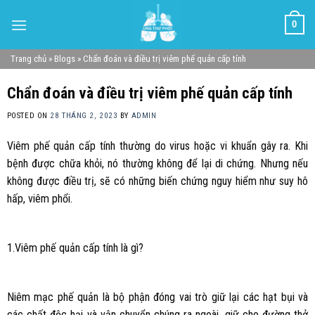
Skip
0
to
content
Trang chủ
»
Blogs
»
Chẩn đoán và điều trị viêm phế quản cấp tính
Chẩn đoán và điều trị viêm phế quản cấp tính
POSTED ON
28 THÁNG 2, 2023
BY
ADMIN
Viêm phế quản cấp tính thường do virus hoặc vi khuẩn gây ra. Khi
bệnh được chữa khỏi, nó thường không để lại di chứng. Nhưng nếu
không được điều trị, sẽ có những biến chứng nguy hiểm như suy hô
hấp, viêm phổi.
1.Viêm phế quản cấp tính là gì?
Niêm mạc phế quản là bộ phận đóng vai trò giữ lại các hạt bụi và
các chất độc hại và vận chuyển chúng ra ngoài, giữ cho đường thở