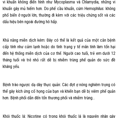
vi khuẩn không điển hình như Mycoplasma và Chlamydia, những vi
khuẩn gây mủ hiếm hơn. Do phế cầu khuẩn, cúm Hemophilus: không
phổ biến ở người lớn, thường đi kèm với các triệu chứng sốt và các
dấu hiệu bên ngoài đường hô hấp.
Khả năng miễn dịch kém: Đây có thể là kết quả của một căn bệnh
cấp tính như cảm lạnh hoặc do tình trạng y tế mãn tính làm tổn hại
đến hệ thống miễn dịch của cơ thể. Người cao tuổi, trẻ em dưới 12
tháng tuổi và trẻ nhỏ rất dễ bị nhiễm trùng phế quản do sức đề
kháng yếu.
Bệnh trào ngược dạ dày thực quản: Các đợt ợ nóng nghiêm trọng có
thể gây kích ứng cổ họng của bạn và khiến bạn dễ bị viêm phế quản
hơn. Bệnh phổi dẫn đến tổn thương phổi và nhiễm trùng…
Khói thuốc lá: Nicotine có trong khói thuốc lá là nguyên nhân gây