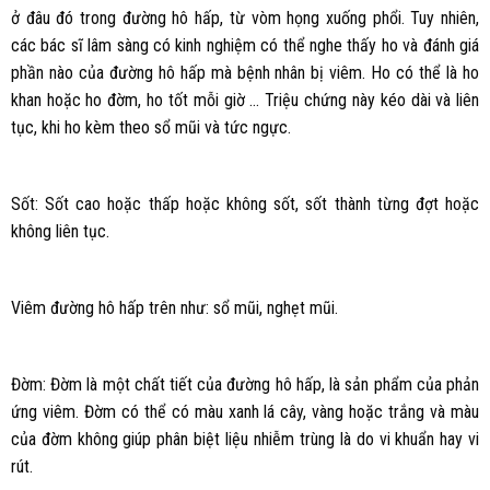
ở đâu đó trong đường hô hấp, từ vòm họng xuống phổi. Tuy nhiên,
các bác sĩ lâm sàng có kinh nghiệm có thể nghe thấy ho và đánh giá
phần nào của đường hô hấp mà bệnh nhân bị viêm. Ho có thể là ho
khan hoặc ho đờm, ho tốt mỗi giờ … Triệu chứng này kéo dài và liên
tục, khi ho kèm theo sổ mũi và tức ngực.
Sốt: Sốt cao hoặc thấp hoặc không sốt, sốt thành từng đợt hoặc
không liên tục.
Viêm đường hô hấp trên như: sổ mũi, nghẹt mũi.
Đờm: Đờm là một chất tiết của đường hô hấp, là sản phẩm của phản
ứng viêm. Đờm có thể có màu xanh lá cây, vàng hoặc trắng và màu
của đờm không giúp phân biệt liệu nhiễm trùng là do vi khuẩn hay vi
rút.