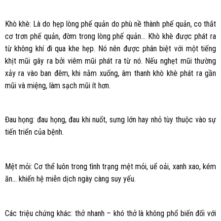
Khò khè: Là do hẹp lòng phế quản do phù nề thành phế quản, co thắt
cơ trơn phế quản, đờm trong lòng phế quản… Khò khè được phát ra
từ không khí đi qua khe hẹp. Nó nên được phân biệt với một tiếng
khịt mũi gây ra bởi viêm mũi phát ra từ nó. Nếu nghẹt mũi thường
xảy ra vào ban đêm, khi nằm xuống, âm thanh khò khè phát ra gần
mũi và miệng, làm sạch mũi ít hơn.
Đau họng: đau họng, đau khi nuốt, sưng lớn hay nhỏ tùy thuộc vào sự
tiến triển của bệnh.
Mệt mỏi: Cơ thể luôn trong tình trạng mệt mỏi, uể oải, xanh xao, kém
ăn… khiến hệ miễn dịch ngày càng suy yếu.
Các triệu chứng khác: thở nhanh – khó thở là không phổ biến đối với