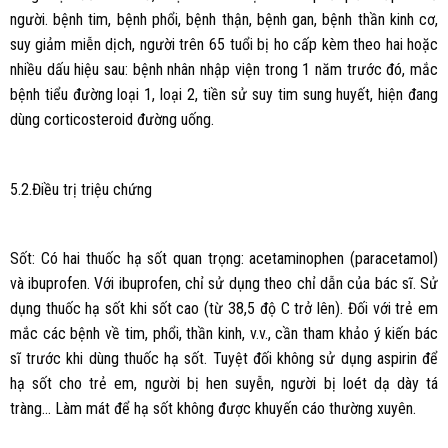
người. bệnh tim, bệnh phổi, bệnh thận, bệnh gan, bệnh thần kinh cơ,
suy giảm miễn dịch, người trên 65 tuổi bị ho cấp kèm theo hai hoặc
nhiều dấu hiệu sau: bệnh nhân nhập viện trong 1 năm trước đó, mắc
bệnh tiểu đường loại 1, loại 2, tiền sử suy tim sung huyết, hiện đang
dùng corticosteroid đường uống.
5.2.Điều trị triệu chứng
Sốt: Có hai thuốc hạ sốt quan trọng: acetaminophen (paracetamol)
và ibuprofen. Với ibuprofen, chỉ sử dụng theo chỉ dẫn của bác sĩ. Sử
dụng thuốc hạ sốt khi sốt cao (từ 38,5 độ C trở lên). Đối với trẻ em
mắc các bệnh về tim, phổi, thần kinh, v.v., cần tham khảo ý kiến bác
sĩ trước khi dùng thuốc hạ sốt. Tuyệt đối không sử dụng aspirin để
hạ sốt cho trẻ em, người bị hen suyễn, người bị loét dạ dày tá
tràng… Làm mát để hạ sốt không được khuyến cáo thường xuyên.