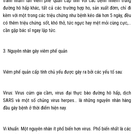
tránh nhầm lẫn viêm phế quản cấp tính với các bệnh nhiễm trùng
đường hô hấp khác, tất cả các trường hợp ho, sản xuất đờm, chỉ đi
kèm với một trong các triệu chứng như bệnh kéo dài hơn 5 ngày, đều
có thêm triệu chứng. sốt, khó thở, tức ngực hay mệt mỏi cùng cực,…
cần gặp bác sĩ ngay lập tức.
3. Nguyên nhân gây viêm phế quản
Viêm phế quản cấp tính chủ yếu được gây ra bởi các yếu tố sau:
Virus: Virus cúm gia cầm, virus đại thực bào đường hô hấp, dịch
SARS và một số chủng virus herpes… là những nguyên nhân hàng
đầu gây bệnh ở thời điểm hiện nay.
Vi khuẩn: Một nguyên nhân ít phổ biến hơn virus. Phổ biến nhất là các