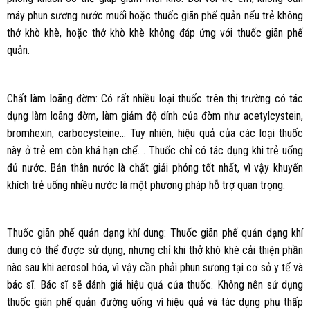
máy phun sương nước muối hoặc thuốc giãn phế quản nếu trẻ không
thở khò khè, hoặc thở khò khè không đáp ứng với thuốc giãn phế
quản.
Chất làm loãng đờm: Có rất nhiều loại thuốc trên thị trường có tác
dụng làm loãng đờm, làm giảm độ dính của đờm như acetylcystein,
bromhexin, carbocysteine… Tuy nhiên, hiệu quả của các loại thuốc
này ở trẻ em còn khá hạn chế. . Thuốc chỉ có tác dụng khi trẻ uống
đủ nước. Bản thân nước là chất giải phóng tốt nhất, vì vậy khuyến
khích trẻ uống nhiều nước là một phương pháp hỗ trợ quan trọng.
Thuốc giãn phế quản dạng khí dung: Thuốc giãn phế quản dạng khí
dung có thể được sử dụng, nhưng chỉ khi thở khò khè cải thiện phần
nào sau khi aerosol hóa, vì vậy cần phải phun sương tại cơ sở y tế và
bác sĩ. Bác sĩ sẽ đánh giá hiệu quả của thuốc. Không nên sử dụng
thuốc giãn phế quản đường uống vì hiệu quả và tác dụng phụ thấp