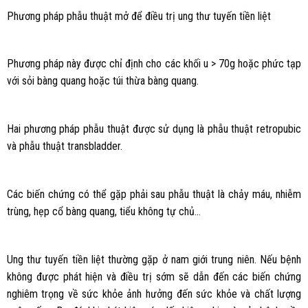
Phương pháp phẫu thuật mở để điều trị ung thư tuyến tiền liệt
Phương pháp này được chỉ định cho các khối u > 70g hoặc phức tạp
với sỏi bàng quang hoặc túi thừa bàng quang.
Hai phương pháp phẫu thuật được sử dụng là phẫu thuật retropubic
và phẫu thuật transbladder.
Các biến chứng có thể gặp phải sau phẫu thuật là chảy máu, nhiễm
trùng, hẹp cổ bàng quang, tiểu không tự chủ…
Ung thư tuyến tiền liệt thường gặp ở nam giới trung niên. Nếu bệnh
không được phát hiện và điều trị sớm sẽ dẫn đến các biến chứng
nghiêm trọng về sức khỏe ảnh hưởng đến sức khỏe và chất lượng