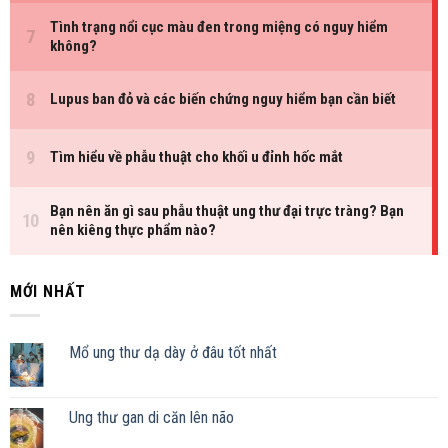
MỚI NHẤT
Mổ ung thư dạ dày ở đâu tốt nhất
Ung thư gan di căn lên não