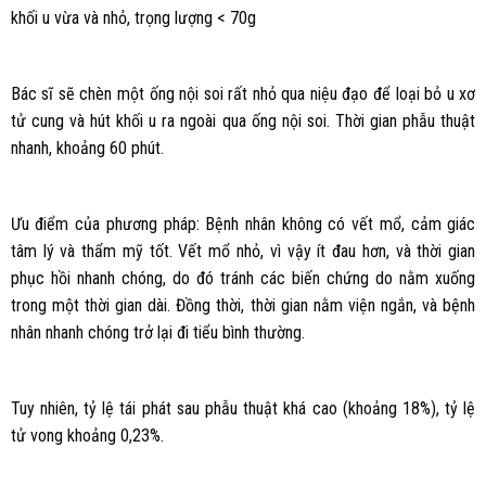
khối u vừa và nhỏ, trọng lượng < 70g
Bác sĩ sẽ chèn một ống nội soi rất nhỏ qua niệu đạo để loại bỏ u xơ
tử cung và hút khối u ra ngoài qua ống nội soi. Thời gian phẫu thuật
nhanh, khoảng 60 phút.
Ưu điểm của phương pháp: Bệnh nhân không có vết mổ, cảm giác
tâm lý và thẩm mỹ tốt. Vết mổ nhỏ, vì vậy ít đau hơn, và thời gian
phục hồi nhanh chóng, do đó tránh các biến chứng do nằm xuống
trong một thời gian dài. Đồng thời, thời gian nằm viện ngắn, và bệnh
nhân nhanh chóng trở lại đi tiểu bình thường.
Tuy nhiên, tỷ lệ tái phát sau phẫu thuật khá cao (khoảng 18%), tỷ lệ
tử vong khoảng 0,23%.