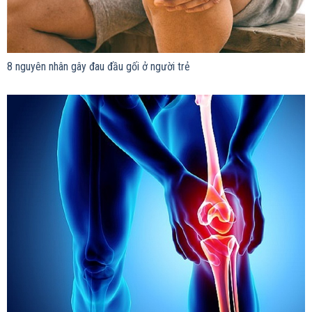
8 nguyên nhân gây đau đầu gối ở người trẻ