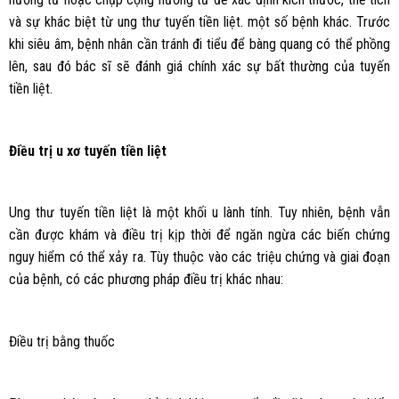
và sự khác biệt từ ung thư tuyến tiền liệt. một số bệnh khác. Trước
khi siêu âm, bệnh nhân cần tránh đi tiểu để bàng quang có thể phồng
lên, sau đó bác sĩ sẽ đánh giá chính xác sự bất thường của tuyến
tiền liệt.
Điều trị u xơ tuyến tiền liệt
Ung thư tuyến tiền liệt là một khối u lành tính. Tuy nhiên, bệnh vẫn
cần được khám và điều trị kịp thời để ngăn ngừa các biến chứng
nguy hiểm có thể xảy ra. Tùy thuộc vào các triệu chứng và giai đoạn
của bệnh, có các phương pháp điều trị khác nhau:
Điều trị bằng thuốc