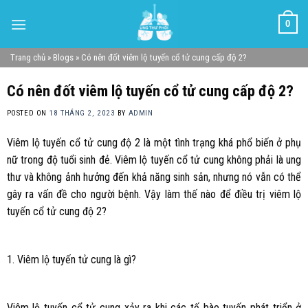
Skip
0
to
content
Trang chủ
»
Blogs
»
Có nên đốt viêm lộ tuyến cổ tử cung cấp độ 2?
Có nên đốt viêm lộ tuyến cổ tử cung cấp độ 2?
POSTED ON
18 THÁNG 2, 2023
BY
ADMIN
Viêm lộ tuyến cổ tử cung độ 2 là một tình trạng khá phổ biến ở phụ
nữ trong độ tuổi sinh đẻ. Viêm lộ tuyến cổ tử cung không phải là ung
thư và không ảnh hưởng đến khả năng sinh sản, nhưng nó vẫn có thể
gây ra vấn đề cho người bệnh. Vậy làm thế nào để điều trị viêm lộ
tuyến cổ tử cung độ 2?
1. Viêm lộ tuyến tử cung là gì?
Viêm lộ tuyến cổ tử cung xảy ra khi các tế bào tuyến phát triển ở