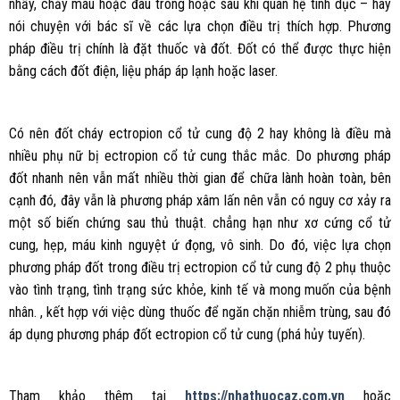
nhầy, chảy máu hoặc đau trong hoặc sau khi quan hệ tình dục – hãy
nói chuyện với bác sĩ về các lựa chọn điều trị thích hợp. Phương
pháp điều trị chính là đặt thuốc và đốt. Đốt có thể được thực hiện
bằng cách đốt điện, liệu pháp áp lạnh hoặc laser.
Có nên đốt cháy ectropion cổ tử cung độ 2 hay không là điều mà
nhiều phụ nữ bị ectropion cổ tử cung thắc mắc. Do phương pháp
đốt nhanh nên vẫn mất nhiều thời gian để chữa lành hoàn toàn, bên
cạnh đó, đây vẫn là phương pháp xâm lấn nên vẫn có nguy cơ xảy ra
một số biến chứng sau thủ thuật. chẳng hạn như xơ cứng cổ tử
cung, hẹp, máu kinh nguyệt ứ đọng, vô sinh. Do đó, việc lựa chọn
phương pháp đốt trong điều trị ectropion cổ tử cung độ 2 phụ thuộc
vào tình trạng, tình trạng sức khỏe, kinh tế và mong muốn của bệnh
nhân. , kết hợp với việc dùng thuốc để ngăn chặn nhiễm trùng, sau đó
áp dụng phương pháp đốt ectropion cổ tử cung (phá hủy tuyến).
Tham khảo thêm tại
https://nhathuocaz.com.vn
hoặc