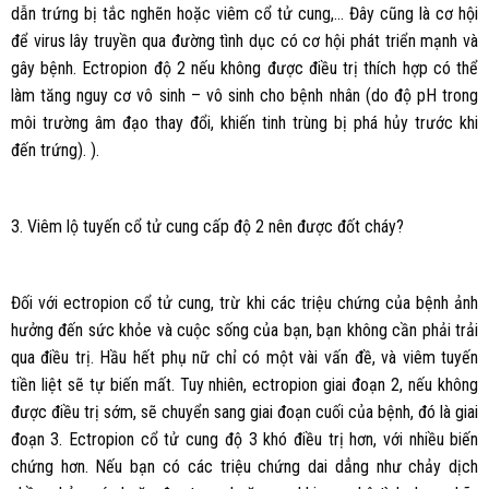
dẫn trứng bị tắc nghẽn hoặc viêm cổ tử cung,… Đây cũng là cơ hội
để virus lây truyền qua đường tình dục có cơ hội phát triển mạnh và
gây bệnh. Ectropion độ 2 nếu không được điều trị thích hợp có thể
làm tăng nguy cơ vô sinh – vô sinh cho bệnh nhân (do độ pH trong
môi trường âm đạo thay đổi, khiến tinh trùng bị phá hủy trước khi
đến trứng). ).
3. Viêm lộ tuyến cổ tử cung cấp độ 2 nên được đốt cháy?
Đối với ectropion cổ tử cung, trừ khi các triệu chứng của bệnh ảnh
hưởng đến sức khỏe và cuộc sống của bạn, bạn không cần phải trải
qua điều trị. Hầu hết phụ nữ chỉ có một vài vấn đề, và viêm tuyến
tiền liệt sẽ tự biến mất. Tuy nhiên, ectropion giai đoạn 2, nếu không
được điều trị sớm, sẽ chuyển sang giai đoạn cuối của bệnh, đó là giai
đoạn 3. Ectropion cổ tử cung độ 3 khó điều trị hơn, với nhiều biến
chứng hơn. Nếu bạn có các triệu chứng dai dẳng như chảy dịch