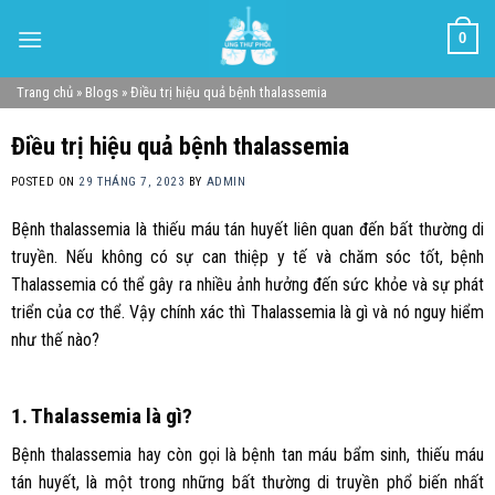
Skip
0
to
content
Trang chủ
»
Blogs
»
Điều trị hiệu quả bệnh thalassemia
Điều trị hiệu quả bệnh thalassemia
POSTED ON
29 THÁNG 7, 2023
BY
ADMIN
Bệnh thalassemia là thiếu máu tán huyết liên quan đến bất thường di
truyền. Nếu không có sự can thiệp y tế và chăm sóc tốt, bệnh
Thalassemia có thể gây ra nhiều ảnh hưởng đến sức khỏe và sự phát
triển của cơ thể. Vậy chính xác thì Thalassemia là gì và nó nguy hiểm
như thế nào?
1. Thalassemia là gì?
Bệnh thalassemia hay còn gọi là bệnh tan máu bẩm sinh, thiếu máu
tán huyết, là một trong những bất thường di truyền phổ biến nhất