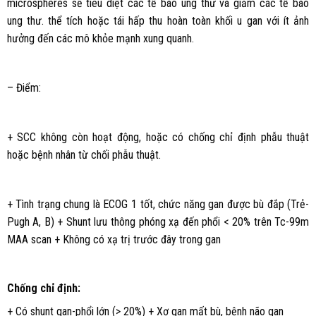
microspheres sẽ tiêu diệt các tế bào ung thư và giảm các tế bào
ung thư. thể tích hoặc tái hấp thu hoàn toàn khối u gan với ít ảnh
hưởng đến các mô khỏe mạnh xung quanh.
– Điểm:
+ SCC không còn hoạt động, hoặc có chống chỉ định phẫu thuật
hoặc bệnh nhân từ chối phẫu thuật.
+ Tình trạng chung là ECOG 1 tốt, chức năng gan được bù đắp (Trẻ-
Pugh A, B) + Shunt lưu thông phóng xạ đến phổi < 20% trên Tc-99m
MAA scan + Không có xạ trị trước đây trong gan
Chống chỉ định:
+ Có shunt gan-phổi lớn (> 20%) + Xơ gan mất bù, bệnh não gan