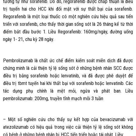
tương tự như sorafenib. Do đó, regorafenib được chấp thuận là điều
trị tuyến hai cho HCC khi đối mặt với sự thất bại của sorafenib.
Regorafenib là một loại thuốc có một nghiên cứu hiệu quả sau tiến
triển với sorafenib, cho thấy thời gian sống sót là 26 tháng kể từ thời
điểm bắt đầu bước 1. Liều Regorafenib: 160mg/ngày, đường uống
ngày 1- 21, chu kỳ 28 ngày.
Pembrolizumab là chất ức chế điểm kiểm soát miễn dịch đã được
chứng minh là cải thiện tỷ lệ sống sót ở những bệnh nhân SCC được
điều trị bằng sorafenib hoặc lenvatinib, và đã được phê duyệt để
điều trị tbmt tuyến hai khi thất bại với sorafenib hoặc lenvatinib. Các
tác dụng phụ chính là mệt mỏi, ngứa và phát ban. Liều
pembrolizumab: 200mg, truyền tĩnh mạch mỗi 3 tuần
– Một số nghiên cứu cho thấy sự kết hợp của bevacizumab với
atezolizumab có hiệu quả trong việc cải thiện tỷ lệ sống sót không
có bệnh ở những bệnh nhân bị HCC tiến triển hoặc tái phát. Liều: