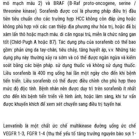
mô mạch máu 2) và BRAF (B-Raf proto-oncogene, serine /
threonine kinase). Sorafenib được coi là phương pháp điều trị đầu
tiên tiêu chuẩn cho các trường hợp HCC không còn đáp ứng hoặc
không phù hợp với các can thiệp địa phương như hóa trị, hoặc đã bị
xâm lấn thô hoặc mạch máu. di căn ngoại trú, miễn là chức năng gan
tốt (Child-Pugh A hoặc B7). Tác dụng phụ của sorafenib có thể bao
gồm: phản ứng da tay-chân, tiêu chảy, tăng huyết áp, v.v. Những tác
dụng phụ này thường xảy ra sớm và có thể được ngăn ngừa và kiểm
soát bằng các biện pháp. sử dụng thuốc và không sử dụng thuốc.
Liều sorafenib là 400 mg uống hai lần một ngày cho đến khi bệnh
tiến triển. Liều sorafenib có thể được điều chỉnh cho phù hợp theo
mức độ độc tính. Bệnh nhân nên được duy trì trên sorafenib ít nhất
cho đến khi bệnh tiến triển về hình ảnh, hoặc lâm sàng, khi tư vấn
được khuyến khích để xem xét chuyển sang điều trị tuyến hai.
Lenvatinib là một chất ức chế multikinase đường uống ức chế
VEGFR 1-3, FGFR 1-4 (thụ thể yếu tố tăng trưởng nguyên bào sợi 1-