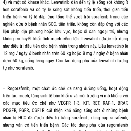
4) và một số kinase khác. Lenvatinib dẫn đến tỷ lệ sống sót không ít
hơn sorafenib và có tỷ lệ sống sót không tiến triển, thời gian tiến
triển bệnh và tỷ lệ đáp ứng tổng thể vượt trội sorafenib trong các
nghiên cứu ở bệnh nhân SCC. tiến triển, không còn đáp ứng với các
liệu pháp địa phương hoặc khu vực, hoặc di căn ngoại trú, nhưng
không có huyết khối tĩnh mạch cổng lớn. Lenvatinib được sử dụng
như điều trị đầu tiên cho bệnh nhân trong nhóm này. Liều lenvatinib là
12 mg / ngày ở bệnh nhân trên 60 kg hoặc 8 mg / ngày ở bệnh nhân
dưới 60 kg, uống hàng ngày. Các tác dụng phụ của lenvatinib tương
tự như sorafenib.
– Regorafenib, một chất ức chế đa nang đường uống, hoạt động
trên tạo mạch, tăng sinh tế bào khối u và môi trường vi mô khối u với
các mục tiêu ức chế như VEGFR 1-3, KIT, RET, RAF-1, BRAF,
PDGFR, FGFR, CSF1R cải thiện khả năng sống sót ở những bệnh
nhân bị HCC đã được điều trị bằng sorafenib, dung nạp sorafenib,
nhưng vẫn có tiến triển bệnh. Các tác dụng phụ của regorafenib