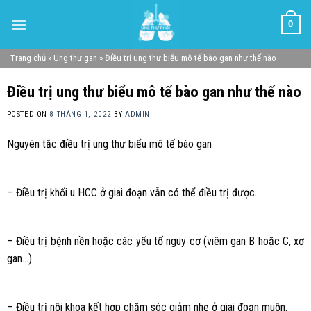
Skip
0
to
content
Trang chủ
»
Ung thư gan
»
Điều trị ung thư biểu mô tế bào gan như thế nào
Điều trị ung thư biểu mô tế bào gan như thế nào
POSTED ON
8 THÁNG 1, 2022
BY
ADMIN
Nguyên tắc điều trị ung thư biểu mô tế bào gan
– Điều trị khối u HCC ở giai đoạn vẫn có thể điều trị được.
– Điều trị bệnh nền hoặc các yếu tố nguy cơ (viêm gan B hoặc C, xơ
gan…).
– Điều trị nội khoa kết hợp chăm sóc giảm nhẹ ở giai đoạn muộn.