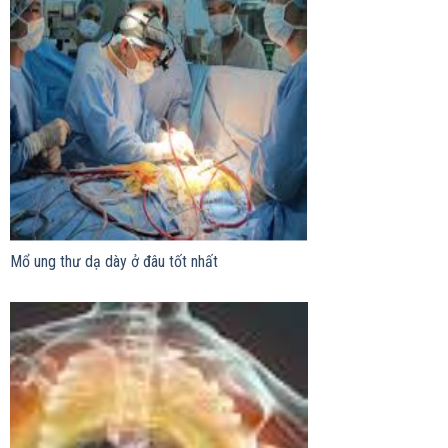
Mổ ung thư dạ dày ở đâu tốt nhất