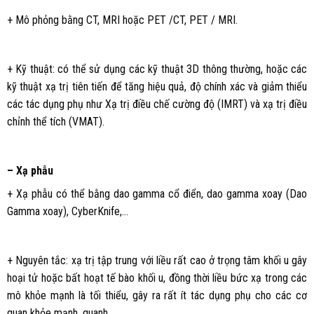
+ Mô phỏng bằng CT, MRI hoặc PET /CT, PET / MRI.
+ Kỹ thuật: có thể sử dụng các kỹ thuật 3D thông thường, hoặc các
kỹ thuật xạ trị tiên tiến để tăng hiệu quả, độ chính xác và giảm thiểu
các tác dụng phụ như Xạ trị điều chế cường độ (IMRT) và xạ trị điều
chỉnh thể tích (VMAT).
– Xạ phẫu
+ Xạ phẫu có thể bằng dao gamma cổ điển, dao gamma xoay (Dao
Gamma xoay), CyberKnife,…
+ Nguyên tắc: xạ trị tập trung với liều rất cao ở trọng tâm khối u gây
hoại tử hoặc bất hoạt tế bào khối u, đồng thời liều bức xạ trong các
mô khỏe mạnh là tối thiểu, gây ra rất ít tác dụng phụ cho các cơ
quan khỏe mạnh. quanh.