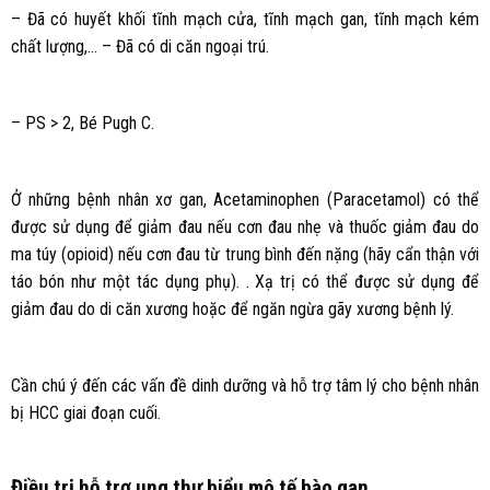
– Đã có huyết khối tĩnh mạch cửa, tĩnh mạch gan, tĩnh mạch kém
chất lượng,… – Đã có di căn ngoại trú.
– PS > 2, Bé Pugh C.
Ở những bệnh nhân xơ gan, Acetaminophen (Paracetamol) có thể
được sử dụng để giảm đau nếu cơn đau nhẹ và thuốc giảm đau do
ma túy (opioid) nếu cơn đau từ trung bình đến nặng (hãy cẩn thận với
táo bón như một tác dụng phụ). . Xạ trị có thể được sử dụng để
giảm đau do di căn xương hoặc để ngăn ngừa gãy xương bệnh lý.
Cần chú ý đến các vấn đề dinh dưỡng và hỗ trợ tâm lý cho bệnh nhân
bị HCC giai đoạn cuối.
Điều trị hỗ trợ ung thư biểu mô tế bào gan