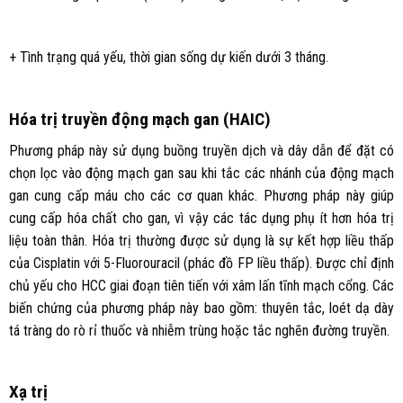
+ Tình trạng quá yếu, thời gian sống dự kiến dưới 3 tháng.
Hóa trị truyền động mạch gan (HAIC)
Phương pháp này sử dụng buồng truyền dịch và dây dẫn để đặt có
chọn lọc vào động mạch gan sau khi tắc các nhánh của động mạch
gan cung cấp máu cho các cơ quan khác. Phương pháp này giúp
cung cấp hóa chất cho gan, vì vậy các tác dụng phụ ít hơn hóa trị
liệu toàn thân. Hóa trị thường được sử dụng là sự kết hợp liều thấp
của Cisplatin với 5-Fluorouracil (phác đồ FP liều thấp). Được chỉ định
chủ yếu cho HCC giai đoạn tiên tiến với xâm lấn tĩnh mạch cổng. Các
biến chứng của phương pháp này bao gồm: thuyên tắc, loét dạ dày
tá tràng do rò rỉ thuốc và nhiễm trùng hoặc tắc nghẽn đường truyền.
Xạ trị