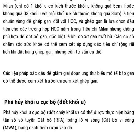
Milan (chỉ có 1 khối u có kích thước khối u không quá 5cm, hoặc
không quá 03 khối u với mỗi khối u kích thước không quá 3cm) là tiêu
chuẩn vàng để ghép gan. đối với HCC, và ghép gan là lựa chọn đầu
tiên cho các trường hợp HCC nằm trong Tiêu chí Milan nhưng không
phù hợp để cắt bỏ gan, đặc biệt là khi có xơ gan mất bù. Các cơ sở
chăm sóc sức khỏe có thể xem xét áp dụng các tiêu chí rộng rãi
hơn khi đặt hàng ghép gan, nhưng cần tư vấn cụ thể.
Các liệu pháp bắc cầu để giảm giai đoạn ung thư biểu mô tế bào gan
có thể được xem xét trước khi xem xét ghép gan.
Phá hủy khối u cục bộ (đốt khối u)
Phá hủy khối u cục bộ (đốt cháy khối u) có thể được thực hiện bằng
tần số vô tuyến Cắt bỏ (RFA), bằng lò vi sóng (Cắt bỏ vi sóng
(MWA), bằng cách tiêm rượu vào da.