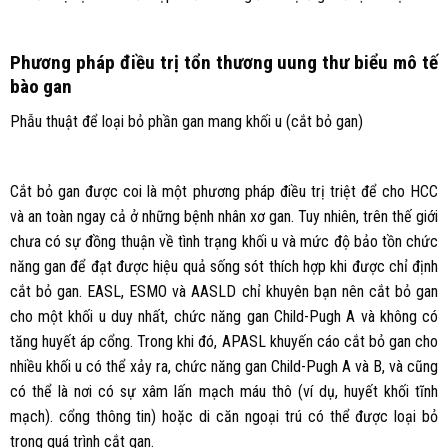
Phương pháp điều trị tổn thương uung thư biểu mô tế
bào gan
Phẫu thuật để loại bỏ phần gan mang khối u (cắt bỏ gan)
Cắt bỏ gan được coi là một phương pháp điều trị triệt để cho HCC
và an toàn ngay cả ở những bệnh nhân xơ gan. Tuy nhiên, trên thế giới
chưa có sự đồng thuận về tình trạng khối u và mức độ bảo tồn chức
năng gan để đạt được hiệu quả sống sót thích hợp khi được chỉ định
cắt bỏ gan. EASL, ESMO và AASLD chỉ khuyên bạn nên cắt bỏ gan
cho một khối u duy nhất, chức năng gan Child-Pugh A và không có
tăng huyết áp cổng. Trong khi đó, APASL khuyến cáo cắt bỏ gan cho
nhiều khối u có thể xảy ra, chức năng gan Child-Pugh A và B, và cũng
có thể là nơi có sự xâm lấn mạch máu thô (ví dụ, huyết khối tĩnh
mạch). cổng thông tin) hoặc di căn ngoại trú có thể được loại bỏ
trong quá trình cắt gan.