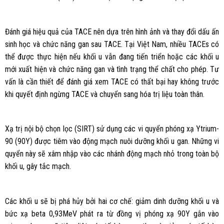
Đánh giá hiệu quả của TACE nên dựa trên hình ảnh và thay đổi dấu ấn
sinh học và chức năng gan sau TACE. Tại Việt Nam, nhiều TACEs có
thể được thực hiện nếu khối u vẫn đang tiến triển hoặc các khối u
mới xuất hiện và chức năng gan và tình trạng thể chất cho phép. Tư
vấn là cần thiết để đánh giá xem TACE có thất bại hay không trước
khi quyết định ngừng TACE và chuyển sang hóa trị liệu toàn thân.
Xạ trị nội bộ chọn lọc (SIRT) sử dụng các vi quyển phóng xạ Ytrium-
90 (90Y) được tiêm vào động mạch nuôi dưỡng khối u gan. Những vi
quyển này sẽ xâm nhập vào các nhánh động mạch nhỏ trong toàn bộ
khối u, gây tắc mạch.
Các khối u sẽ bị phá hủy bởi hai cơ chế: giảm dinh dưỡng khối u và
bức xạ beta 0,93MeV phát ra từ đồng vị phóng xạ 90Y gắn vào