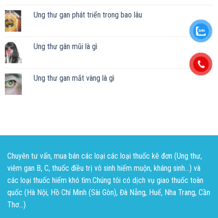
Ung thư gan phát triển trong bao lâu
Ung thư gân mũi là gì
Ung thư gan mắt vàng là gì
Chuyên tư vấn, mua bán các loại các loại thuốc kê đơn (Ung thư,
viêm gan B, C, thuốc điều trị vô sinh hiếm muộn, kháng sinh...) và
các loại thuốc hiếm khó tìm.Chúng tôi có dịch vụ giao thuốc toàn
quốc (Hà Nội, Hồ Chí Minh (Sài Gòn), Đà Nẵng, Huế, Nha Trang, Cần
Thơ...)