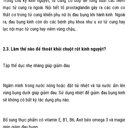
Trong chu kỳ kinh nguyệt, tử cung co bóp để tống xuất các niêm
mạc tử cung ra ngoài. Nội tiết tố prostaglandin gây ra các cơn co
thắt cơ trong tử cung khiến phụ nữ bị đau bụng khi hành kinh. Ngoài
ra, đau bụng kinh còn do các bệnh phụ khoa như u xơ tử cung hay
lạc nội mạc tử cung hay viêm vùng chậu,…
2.3. Làm thế nào để thoát khỏi chuột rút kinh nguyệt?
Tập thể dục nhẹ nhàng giúp giảm đau.
Ngâm mình trong nước nóng hoặc đặt túi nhiệt và túi nước ấm lên
vùng bụng dưới giúp giảm đau. Sử dụng nhiệt để giảm đau bụng kinh
sẽ không có bất kỳ tác dụng phụ nào.
Bổ sung thực phẩm có vitamin E, B1, B6; Axit béo omega 3 và magie
giúp giảm đau bụng.