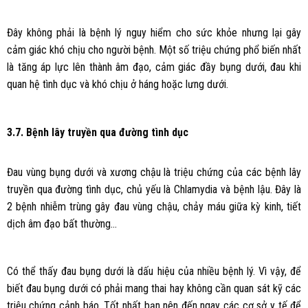
Đây không phải là bệnh lý nguy hiểm cho sức khỏe nhưng lại gây
cảm giác khó chịu cho người bệnh. Một số triệu chứng phổ biến nhất
là tăng áp lực lên thành âm đạo, cảm giác đầy bụng dưới, đau khi
quan hệ tình dục và khó chịu ở háng hoặc lưng dưới.
3.7. Bệnh lây truyền qua đường tình dục
Đau vùng bụng dưới và xương chậu là triệu chứng của các bệnh lây
truyền qua đường tình dục, chủ yếu là Chlamydia và bệnh lậu. Đây là
2 bệnh nhiễm trùng gây đau vùng chậu, chảy máu giữa kỳ kinh, tiết
dịch âm đạo bất thường…
Có thể thấy đau bụng dưới là dấu hiệu của nhiều bệnh lý. Vì vậy, để
biết đau bụng dưới có phải mang thai hay không cần quan sát kỹ các
triệu chứng cảnh báo. Tốt nhất bạn nên đến ngay các cơ sở y tế để