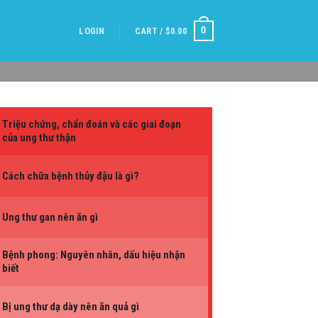
0
LOGIN
CART /
$
0.00