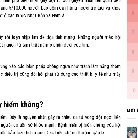
nhân phổ biến nhất gây đột tử do nguyên nhân liên quan đến
hoảng 5/10.000 người, bao gồm cả những người trẻ tuổi và khỏe
hất ở các nước Nhật Bản và Nam Á.
y rối loạn nhịp tim đe dọa tính mạng. Những người mắc hội
bắt nguồn từ tâm thất nằm ở phần dưới của tim.
trung vào các biện pháp phòng ngừa như tránh làm nặng thêm
ệc điều trị cũng đòi hỏi phải sử dụng các thiết bị y tế như máy
y hiểm không?
MỚI
ểm. Đây là nguyên nhân gây ra nhiều ca tử vong đột ngột liên
 người có tiền sử khỏe mạnh. Bệnh nhân bị biến chứng của hội
uốn bảo toàn tính mạng. Các biến chứng thường gặp là: