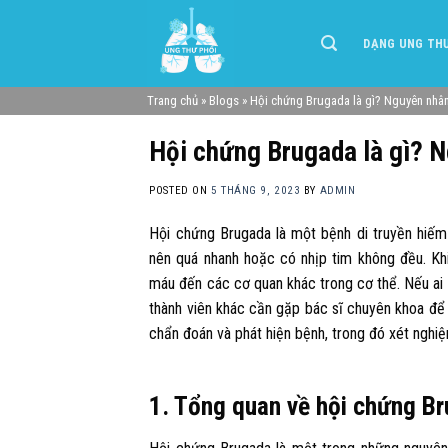
Skip
to
DẠNG UNG TH
content
Trang chủ
»
Blogs
»
Hội chứng Brugada là gì? Nguyên nhân
Hội chứng Brugada là gì? N
POSTED ON
5 THÁNG 9, 2023
BY
ADMIN
Hội chứng Brugada là một bệnh di truyền hiếm
nên quá nhanh hoặc có nhịp tim không đều. Kh
máu đến các cơ quan khác trong cơ thể. Nếu ai
thành viên khác cần gặp bác sĩ chuyên khoa để
chẩn đoán và phát hiện bệnh, trong đó xét nghi
1. Tổng quan về hội chứng B