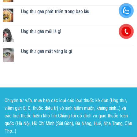
Ung thư gan phát triển trong bao lâu
Ung thư gân mũi là gì
Ung thư gan mắt vàng là gì
Chuyên tư vấn, mua bán các loại các loại thuốc kê đơn (Ung thư,
viêm gan B, C, thuốc điều trị vô sinh hiếm muộn, kháng sinh...) và
các loại thuốc hiếm khó tìm.Chúng tôi có dịch vụ giao thuốc toàn
quốc (Hà Nội, Hồ Chí Minh (Sài Gòn), Đà Nẵng, Huế, Nha Trang, Cần
Thơ...)