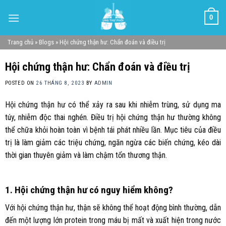
Skip
0
to
content
Trang chủ
»
Blogs
»
Hội chứng thận hư: Chẩn đoán và điều trị
Hội chứng thận hư: Chẩn đoán và điều trị
POSTED ON
26 THÁNG 8, 2023
BY
ADMIN
Hội chứng thận hư có thể xảy ra sau khi nhiễm trùng, sử dụng ma
túy, nhiễm độc thai nghén. Điều trị hội chứng thận hư thường không
thể chữa khỏi hoàn toàn vì bệnh tái phát nhiều lần. Mục tiêu của điều
trị là làm giảm các triệu chứng, ngăn ngừa các biến chứng, kéo dài
thời gian thuyên giảm và làm chậm tổn thương thận.
1. Hội chứng thận hư có nguy hiểm không?
Với hội chứng thận hư, thận sẽ không thể hoạt động bình thường, dẫn
đến một lượng lớn protein trong máu bị mất và xuất hiện trong nước