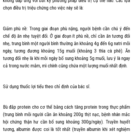
không đáp ứng với bất kỳ phương pháp điều trị cụ thể nào. Các lựa
chọn điều trị triệu chứng cho việc này sẽ là:
Giảm phù nề: Trong giai đoạn phù nặng, người bệnh cần chú ý đến
chế độ ăn nhẹ tuyệt đối. Ở giai đoạn ít phù nề, chỉ cần ăn tương đối
nhẹ, trung bình một người bình thường ăn khoảng 4g đến 6g natri mỗi
ngày, tương đương khoảng 15g muối (khoảng 3 thìa cà phê). Ăn
tương đối nhẹ là khi mỗi ngày bổ sung khoảng 5g muối, lưu ý là ngay
cả trong nước mắm, mì chính cũng chứa một lượng muối nhất định.
Sử dụng thuốc lợi tiểu theo chỉ định của bác sĩ.
Bù đắp protein cho cơ thể bằng cách tăng protein trong thực phẩm
(trung bình mỗi người cần ăn khoảng 200g thịt nạc, bệnh nhân mắc
hội chứng thận hư cần bổ sung khoảng 300g/ngày). Truyền huyết
tương, albumin được coi là tốt nhất (truyền albumin khi xét nghiệm