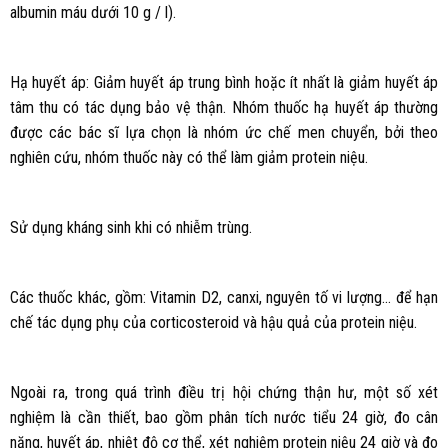
albumin máu dưới 10 g / l).
Hạ huyết áp: Giảm huyết áp trung bình hoặc ít nhất là giảm huyết áp
tâm thu có tác dụng bảo vệ thận. Nhóm thuốc hạ huyết áp thường
được các bác sĩ lựa chọn là nhóm ức chế men chuyển, bởi theo
nghiên cứu, nhóm thuốc này có thể làm giảm protein niệu.
Sử dụng kháng sinh khi có nhiễm trùng.
Các thuốc khác, gồm: Vitamin D2, canxi, nguyên tố vi lượng… để hạn
chế tác dụng phụ của corticosteroid và hậu quả của protein niệu.
Ngoài ra, trong quá trình điều trị hội chứng thận hư, một số xét
nghiệm là cần thiết, bao gồm phân tích nước tiểu 24 giờ, đo cân
nặng, huyết áp, nhiệt độ cơ thể, xét nghiệm protein niệu 24 giờ và đo