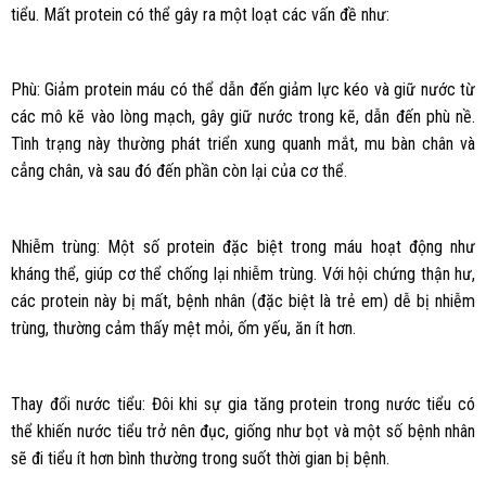
tiểu. Mất protein có thể gây ra một loạt các vấn đề như:
Phù: Giảm protein máu có thể dẫn đến giảm lực kéo và giữ nước từ
các mô kẽ vào lòng mạch, gây giữ nước trong kẽ, dẫn đến phù nề.
Tình trạng này thường phát triển xung quanh mắt, mu bàn chân và
cẳng chân, và sau đó đến phần còn lại của cơ thể.
Nhiễm trùng: Một số protein đặc biệt trong máu hoạt động như
kháng thể, giúp cơ thể chống lại nhiễm trùng. Với hội chứng thận hư,
các protein này bị mất, bệnh nhân (đặc biệt là trẻ em) dễ bị nhiễm
trùng, thường cảm thấy mệt mỏi, ốm yếu, ăn ít hơn.
Thay đổi nước tiểu: Đôi khi sự gia tăng protein trong nước tiểu có
thể khiến nước tiểu trở nên đục, giống như bọt và một số bệnh nhân
sẽ đi tiểu ít hơn bình thường trong suốt thời gian bị bệnh.