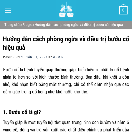
Skip
0
to
content
Trang chủ
»
Blogs
»
Hướng dẫn cách phòng ngừa và điều trị bướu cổ hiệu quả
Hướng dẫn cách phòng ngừa và điều trị bướu cổ
hiệu quả
POSTED ON
9 THÁNG 4, 2023
BY
ADMIN
Bướu cổ là bệnh tuyến giáp thường gặp, biểu hiện rõ nhất là cổ bệnh
nhân to hơn so với kích thước bình thường. Ban đầu, khi khối u còn
nhỏ, khó nhận biết bằng mắt thường, chỉ có thể cảm nhận qua các
cảm giác trong cổ họng như khó nuốt, khó thở.
1. Bướu cổ là gì?
Tuyến giáp là một tuyến nội tiết quan trọng, hình con bướm và nằm ở
vùng cổ, đóng vai trò sản xuất các chất điều chỉnh sự phát triển của