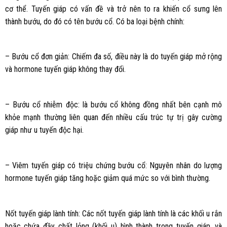
cơ thể. Tuyến giáp có vấn đề và trở nên to ra khiến cổ sưng lên
thành bướu, do đó có tên bướu cổ. Có ba loại bệnh chính:
– Bướu cổ đơn giản: Chiếm đa số, điều này là do tuyến giáp mở rộng
và hormone tuyến giáp không thay đổi.
– Bướu cổ nhiễm độc: là bướu cổ không đồng nhất bên cạnh mô
khỏe mạnh thường liên quan đến nhiều cấu trúc tự trị gây cường
giáp như u tuyến độc hại.
– Viêm tuyến giáp có triệu chứng bướu cổ: Nguyên nhân do lượng
hormone tuyến giáp tăng hoặc giảm quá mức so với bình thường.
Nốt tuyến giáp lành tính: Các nốt tuyến giáp lành tính là các khối u rắn
hoặc chứa đầy chất lỏng (khối u) hình thành trong tuyến giáp, và