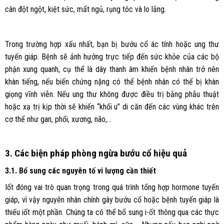
cân đột ngột, kiệt sức, mất ngủ, rụng tóc và lo lắng.
Trong trường hợp xấu nhất, bạn bị bướu cổ ác tính hoặc ung thư
tuyến giáp. Bệnh sẽ ảnh hưởng trực tiếp đến sức khỏe của các bộ
phận xung quanh, cụ thể là dây thanh âm khiến bệnh nhân trở nên
khàn tiếng, nếu biến chứng nặng có thể bệnh nhân có thể bị khàn
giọng vĩnh viễn. Nếu ung thư không được điều trị bằng phẫu thuật
hoặc xạ trị kịp thời sẽ khiến “khối u” di căn đến các vùng khác trên
cơ thể như gan, phổi, xương, não,…
3. Các biện pháp phòng ngừa bướu cổ hiệu quả
3.1. Bổ sung các nguyên tố vi lượng cần thiết
Iốt đóng vai trò quan trọng trong quá trình tổng hợp hormone tuyến
giáp, vì vậy nguyên nhân chính gây bướu cổ hoặc bệnh tuyến giáp là
thiếu iốt một phần. Chúng ta có thể bổ sung i-ốt thông qua các thực