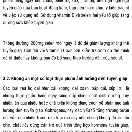
phẩm hàng ngày như muối, bánh mì, sữa,… Nhưng nếu bạn nghi ngờ
tuyến giáp của bạn hoạt động kém, bạn nên tham khảo ý kiến bác sĩ
về việc sử dụng nó. Sử dụng vitamin D và selen, hai yếu tố giúp tăng
cường sức khỏe tuyến giáp.
Thông thường, 200mg selen mỗi ngày là đủ để giảm lượng kháng thể
tuyến giáp. Còn đối với Vitamin D, bạn nên kiểm tra xem cơ thể mình
có bị thiếu hay không, sau đó bổ sung theo hướng dẫn của bác sĩ.
3.2. Không ăn một số loại thực phẩm ảnh hưởng đến tuyến giáp
Các loại rau họ cải như cải xoong, cải xoăn, bắp cải, súp lơ,… là
những thực phẩm hàng ngày cung cấp nhiều chất dinh dưỡng. Tuy
nhiên, ăn quá nhiều hoặc chế biến không đúng cách sẽ phần nào ảnh
hưởng đến tuyến giáp. Goitrogens, hay các yếu tố tăng trưởng bướu
cổ, vẫn còn nhiều trong các loại rau này nếu chúng không được nấu
chín, chất này cũng cản trở quá trình tổng hợp hormone tuyến giáp.