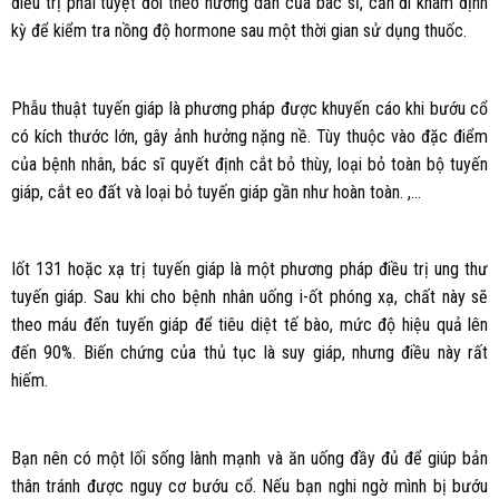
điều trị phải tuyệt đối theo hướng dẫn của bác sĩ, cần đi khám định
kỳ để kiểm tra nồng độ hormone sau một thời gian sử dụng thuốc.
Phẫu thuật tuyến giáp là phương pháp được khuyến cáo khi bướu cổ
có kích thước lớn, gây ảnh hưởng nặng nề. Tùy thuộc vào đặc điểm
của bệnh nhân, bác sĩ quyết định cắt bỏ thùy, loại bỏ toàn bộ tuyến
giáp, cắt eo đất và loại bỏ tuyến giáp gần như hoàn toàn. ,…
Iốt 131 hoặc xạ trị tuyến giáp là một phương pháp điều trị ung thư
tuyến giáp. Sau khi cho bệnh nhân uống i-ốt phóng xạ, chất này sẽ
theo máu đến tuyến giáp để tiêu diệt tế bào, mức độ hiệu quả lên
đến 90%. Biến chứng của thủ tục là suy giáp, nhưng điều này rất
hiếm.
Bạn nên có một lối sống lành mạnh và ăn uống đầy đủ để giúp bản
thân tránh được nguy cơ bướu cổ. Nếu bạn nghi ngờ mình bị bướu