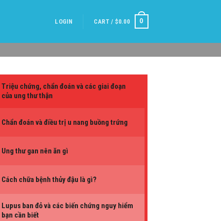
0
LOGIN
CART /
$
0.00