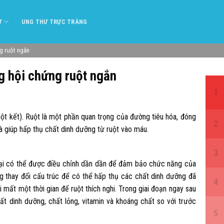
Ư
UNG THƯ TRỰC TRÀNG
g ruột ngắn
g hội chứng ruột ngắn
uột kết). Ruột là một phần quan trọng của đường tiêu hóa, đóng
và giúp hấp thụ chất dinh dưỡng từ ruột vào máu.
 lại có thể được điều chỉnh dần dần để đảm bảo chức năng của
ng thay đổi cấu trúc để có thể hấp thụ các chất dinh dưỡng đã
 mất một thời gian để ruột thích nghi. Trong giai đoạn ngay sau
ất dinh dưỡng, chất lỏng, vitamin và khoáng chất so với trước