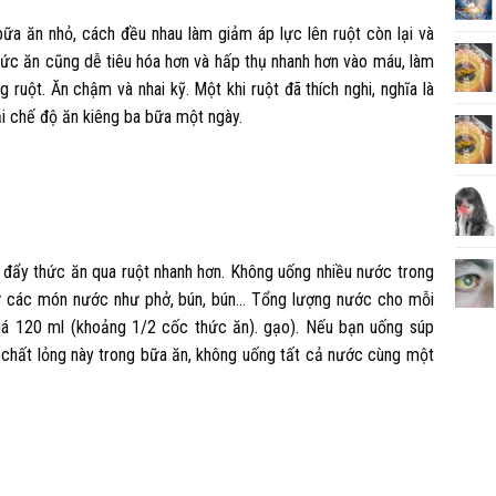
ữa ăn nhỏ, cách đều nhau làm giảm áp lực lên ruột còn lại và
hức ăn cũng dễ tiêu hóa hơn và hấp thụ nhanh hơn vào máu, làm
ruột. Ăn chậm và nhai kỹ. Một khi ruột đã thích nghi, nghĩa là
lại chế độ ăn kiêng ba bữa một ngày.
 đẩy thức ăn qua ruột nhanh hơn. Không uống nhiều nước trong
ừ các món nước như phở, bún, bún… Tổng lượng nước cho mỗi
á 120 ml (khoảng 1/2 cốc thức ăn). gạo). Nếu bạn uống súp
 chất lỏng này trong bữa ăn, không uống tất cả nước cùng một