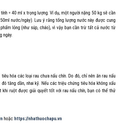
ính = 40 ml x trọng lượng. Ví dụ, một người nặng 50 kg sẽ cần
50ml nước/ngày). Lưu ý rằng tổng lượng nước này được cung
 phẩm lỏng (như súp, cháo), vì vậy bạn cần trừ tất cả nước từ
g ngày.
tiêu hóa các loại rau chưa nấu chín. Do đó, chỉ nên ăn rau nấu
 đó tăng dần, nhai kỹ. Nếu các triệu chứng tiêu hóa không xấu
 khi ruột được giải quyết tốt với rau nấu chín, bạn có thể thử
vn
hoặc
https://nhathuochapu.vn