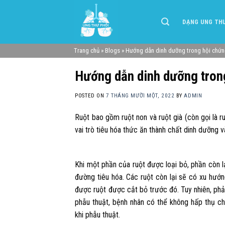
Skip
to
DẠNG UNG TH
content
Trang chủ
»
Blogs
»
Hướng dẫn dinh dưỡng trong hội chứn
Hướng dẫn dinh dưỡng tron
POSTED ON
7 THÁNG MƯỜI MỘT, 2022
BY
ADMIN
Ruột bao gồm ruột non và ruột già (còn gọi là r
vai trò tiêu hóa thức ăn thành chất dinh dưỡng 
Khi một phần của ruột được loại bỏ, phần còn
đường tiêu hóa. Các ruột còn lại sẽ có xu hướ
được ruột được cắt bỏ trước đó. Tuy nhiên, phải
phẫu thuật, bệnh nhân có thể không hấp thụ ch
khi phẫu thuật.