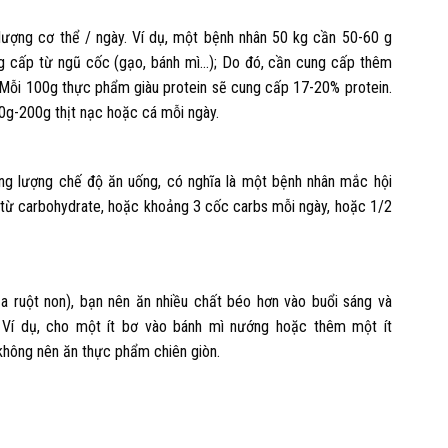
g lượng cơ thể / ngày. Ví dụ, một bệnh nhân 50 kg cần 50-60 g
g cấp từ ngũ cốc (gạo, bánh mì…); Do đó, cần cung cấp thêm
 Mỗi 100g thực phẩm giàu protein sẽ cung cấp 17-20% protein.
0g-200g thịt nạc hoặc cá mỗi ngày.
ng lượng chế độ ăn uống, có nghĩa là một bệnh nhân mắc hội
 từ carbohydrate, hoặc khoảng 3 cốc carbs mỗi ngày, hoặc 1/2
ủa ruột non), bạn nên ăn nhiều chất béo hơn vào buổi sáng và
 Ví dụ, cho một ít bơ vào bánh mì nướng hoặc thêm một ít
không nên ăn thực phẩm chiên giòn.