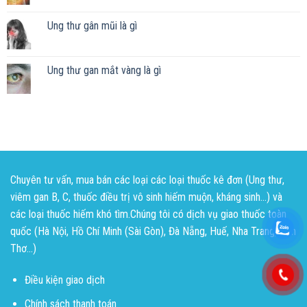
Ung thư gân mũi là gì
Ung thư gan mắt vàng là gì
Chuyên tư vấn, mua bán các loại các loại thuốc kê đơn (Ung thư,
viêm gan B, C, thuốc điều trị vô sinh hiếm muộn, kháng sinh...) và
các loại thuốc hiếm khó tìm.Chúng tôi có dịch vụ giao thuốc toàn
quốc (Hà Nội, Hồ Chí Minh (Sài Gòn), Đà Nẵng, Huế, Nha Trang, Cần
Thơ...)
Điều kiện giao dịch
Chính sách thanh toán