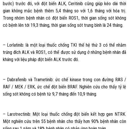
bước) trước đó, với đột biến ALK, Ceritinib cũng giúp kéo dài thời
gian không mắc bệnh thêm 5,4 tháng so với 1,6 tháng với hóa trị.
Trong nhóm bệnh nhân có đột biến ROS1, thời gian sống sót không
có bệnh lên tới 19,3 tháng, thời gian sống sót trung bình là 24 tháng.
– Lorlatinib: là một loại thuốc chống TKI thế hệ thứ 3 có thể nhắm
trúng đích ALK và ROS1, có thể được sử dụng ở những bệnh nhân đã
kháng với liệu pháp đột biến ALK trước đó.
– Dabrafenib và Trametinib: ức chế kinase trong con đường RAS /
RAF / MEK / ERK, ức chế đột biến BRAF. Nghiên cứu cho thấy tỷ lệ
sống sót không có bệnh từ 9,7 tháng đến 10,9 tháng.
– Larotrectinib: Một loại thuốc chống đột biến kết hợp gen NTRK.
Một nghiên cứu trên 55 bệnh nhân cho thấy hơn 90% bệnh nhân còn
sống sau 1 năm và 18% bệnh nhân có phản ứng hoàn toàn.