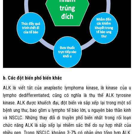
b. Các đột biến phổ biến khác
ALK là viết tắt của anaplastic lymphoma kinase, là kinase của u
lympho dedifferentiated; cũng có nghĩa là thụ thể ALK tyrosine
kinase. ALK được khuếch đại, đột biến và sắp xếp lại trong một số
bệnh ung thư, bao gồm u lympho tế bào lớn, u nguyên bào thần kinh
và NSCLC. Những thay đổi di truyền phổ biến nhất trong rối loạn
chức năng ALK là sắp xếp lại nhiễm sắc thể do sự hợp nhất của
nhiều gen. Trong NSCLC, khoảng 3-7% có phản ứng tổng hợp ALK.