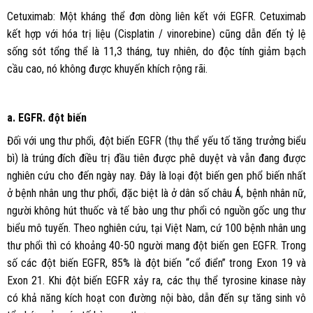
Cetuximab: Một kháng thể đơn dòng liên kết với EGFR. Cetuximab
kết hợp với hóa trị liệu (Cisplatin / vinorebine) cũng dẫn đến tỷ lệ
sống sót tổng thể là 11,3 tháng, tuy nhiên, do độc tính giảm bạch
cầu cao, nó không được khuyến khích rộng rãi.
a. EGFR. đột biến
Đối với ung thư phổi, đột biến EGFR (thụ thể yếu tố tăng trưởng biểu
bì) là trúng đích điều trị đầu tiên được phê duyệt và vẫn đang được
nghiên cứu cho đến ngày nay. Đây là loại đột biến gen phổ biến nhất
ở bệnh nhân ung thư phổi, đặc biệt là ở dân số châu Á, bệnh nhân nữ,
người không hút thuốc và tế bào ung thư phổi có nguồn gốc ung thư
biểu mô tuyến. Theo nghiên cứu, tại Việt Nam, cứ 100 bệnh nhân ung
thư phổi thì có khoảng 40-50 người mang đột biến gen EGFR. Trong
số các đột biến EGFR, 85% là đột biến “cổ điển” trong Exon 19 và
Exon 21. Khi đột biến EGFR xảy ra, các thụ thể tyrosine kinase này
có khả năng kích hoạt con đường nội bào, dẫn đến sự tăng sinh vô