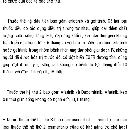
tổ chức của các tế bào ung thư.
– Thuốc thế hệ đầu tiên bao gồm erlotinib và gefitinib. Cả hai loại
thuốc đều có tác dụng điều trị tương tự nhau, giúp cải thiện chất
lượng cuộc sống, tăng tỷ lệ đáp ứng khối u, kéo dài thời gian không
tiến triển của bệnh từ 5-6 tháng so với hóa trị. Việc sử dụng erlotinib
hoặc gefitinib trong nhóm bệnh nhân ung thư phổi giai đoạn IV, những
người đã được hóa trị trước đó, có đột biến EGFR dương tính, cũng
giúp đạt được tỷ lệ sống sót không có bệnh từ 8,3 tháng đến 10
tháng, với độc tính cấp III, IV thấp.
– Thuốc thế hệ thứ 2 bao gồm Afatinib và Dacomitinib. Afatinib, kéo
dài thời gian sống không có bệnh đến 11,1 tháng
– Nhóm thuốc thế hệ thứ 3 bao gồm osimertinib. Tương tự như các
loại thuốc thế hệ thứ 2, osimertinib cũng có khả năng ức chế hoạt