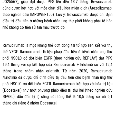
JO25567), giúp đạt được PFS lên đến 13,7 tháng. Bevacizumab
cũng được kết hợp với một chất điều hòa miễn dịch (Atezolizumab,
theo nghiên cứu IMPOWER150). Lưu ý: Bevacizumab được chỉ định
điều trị đầu tiên ở những bệnh nhân ung thư phổi không phải tế bào
nhỏ không có tiền sử tan máu trước đó.
Ramucirumab là một kháng thể đơn dòng tái tổ hợp liên kết với thụ
thể VEGF. Ramucirumab là liệu pháp đầu tiên ở bệnh nhân ung thư
phổi NSCLC có đột biến EGFR (theo nghiên cứu REPLAY) đạt PFS
19,4 tháng với sự kết hợp của Ramucirumab + Erlotinib so với 12,4
tháng trong nhóm nhận erlotinib. Từ năm 2020, Ramucirumab
/Erlotinib đã được chỉ định điều trị đầu tiên cho bệnh nhân ung thư
phổi NSCLC có đột biến EGFR. Ramucirumab, kết hợp với hóa trị liệu
(Docetaxel) như một phương pháp điều trị thứ hai (theo nghiên cứu
REVEL), dẫn đến tỷ lệ sống sót tổng thể là 10,5 tháng so với 9,1
tháng chỉ riêng ở nhóm Docetaxel.