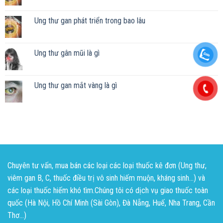
Ung thư gan phát triển trong bao lâu
Ung thư gân mũi là gì
Ung thư gan mắt vàng là gì
Chuyên tư vấn, mua bán các loại các loại thuốc kê đơn (Ung thư,
viêm gan B, C, thuốc điều trị vô sinh hiếm muộn, kháng sinh...) và
các loại thuốc hiếm khó tìm.Chúng tôi có dịch vụ giao thuốc toàn
quốc (Hà Nội, Hồ Chí Minh (Sài Gòn), Đà Nẵng, Huế, Nha Trang, Cần
Thơ...)