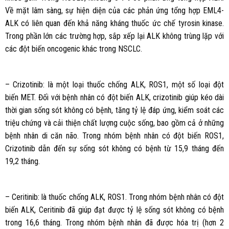
Về mặt lâm sàng, sự hiện diện của các phản ứng tổng hợp EML4-
ALK có liên quan đến khả năng kháng thuốc ức chế tyrosin kinase.
Trong phần lớn các trường hợp, sắp xếp lại ALK không trùng lặp với
các đột biến oncogenic khác trong NSCLC.
– Crizotinib: là một loại thuốc chống ALK, ROS1, một số loại đột
biến MET. Đối với bệnh nhân có đột biến ALK, crizotinib giúp kéo dài
thời gian sống sót không có bệnh, tăng tỷ lệ đáp ứng, kiểm soát các
triệu chứng và cải thiện chất lượng cuộc sống, bao gồm cả ở những
bệnh nhân di căn não. Trong nhóm bệnh nhân có đột biến ROS1,
Crizotinib dẫn đến sự sống sót không có bệnh từ 15,9 tháng đến
19,2 tháng.
– Ceritinib: là thuốc chống ALK, ROS1. Trong nhóm bệnh nhân có đột
biến ALK, Ceritinib đã giúp đạt được tỷ lệ sống sót không có bệnh
trong 16,6 tháng. Trong nhóm bệnh nhân đã được hóa trị (hơn 2