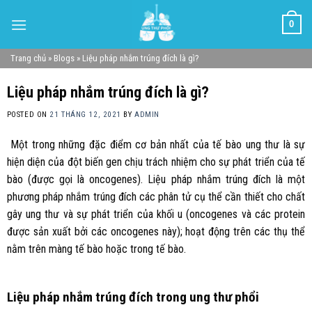
Skip
0
to
content
Trang chủ
»
Blogs
»
Liệu pháp nhắm trúng đích là gì?
Liệu pháp nhắm trúng đích là gì?
POSTED ON
21 THÁNG 12, 2021
BY
ADMIN
Một trong những đặc điểm cơ bản nhất của tế bào ung thư là sự
hiện diện của đột biến gen chịu trách nhiệm cho sự phát triển của tế
bào (được gọi là oncogenes). Liệu pháp nhắm trúng đích là một
phương pháp nhắm trúng đích các phân tử cụ thể cần thiết cho chất
gây ung thư và sự phát triển của khối u (oncogenes và các protein
được sản xuất bởi các oncogenes này); hoạt động trên các thụ thể
nằm trên màng tế bào hoặc trong tế bào.
Liệu pháp nhắm trúng đích trong ung thư phổi