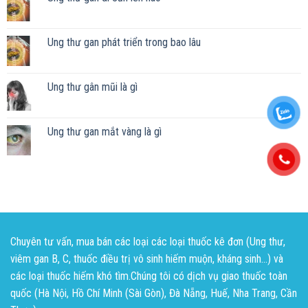
Ung thư gan phát triển trong bao lâu
Ung thư gân mũi là gì
Ung thư gan mắt vàng là gì
Chuyên tư vấn, mua bán các loại các loại thuốc kê đơn (Ung thư,
viêm gan B, C, thuốc điều trị vô sinh hiếm muộn, kháng sinh...) và
các loại thuốc hiếm khó tìm.Chúng tôi có dịch vụ giao thuốc toàn
quốc (Hà Nội, Hồ Chí Minh (Sài Gòn), Đà Nẵng, Huế, Nha Trang, Cần