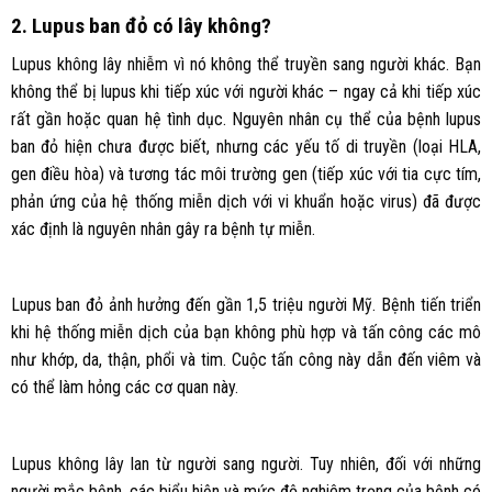
2. Lupus ban đỏ có lây không?
Lupus không lây nhiễm vì nó không thể truyền sang người khác. Bạn
không thể bị lupus khi tiếp xúc với người khác – ngay cả khi tiếp xúc
rất gần hoặc quan hệ tình dục. Nguyên nhân cụ thể của bệnh lupus
ban đỏ hiện chưa được biết, nhưng các yếu tố di truyền (loại HLA,
gen điều hòa) và tương tác môi trường gen (tiếp xúc với tia cực tím,
phản ứng của hệ thống miễn dịch với vi khuẩn hoặc virus) đã được
xác định là nguyên nhân gây ra bệnh tự miễn.
Lupus ban đỏ ảnh hưởng đến gần 1,5 triệu người Mỹ. Bệnh tiến triển
khi hệ thống miễn dịch của bạn không phù hợp và tấn công các mô
như khớp, da, thận, phổi và tim. Cuộc tấn công này dẫn đến viêm và
có thể làm hỏng các cơ quan này.
Lupus không lây lan từ người sang người. Tuy nhiên, đối với những
người mắc bệnh, các biểu hiện và mức độ nghiêm trọng của bệnh có