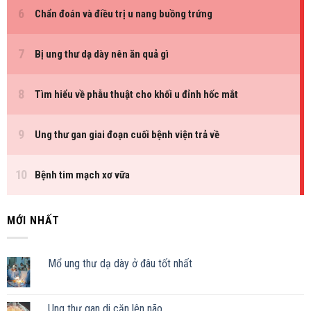
MỚI NHẤT
Mổ ung thư dạ dày ở đâu tốt nhất
Ung thư gan di căn lên não