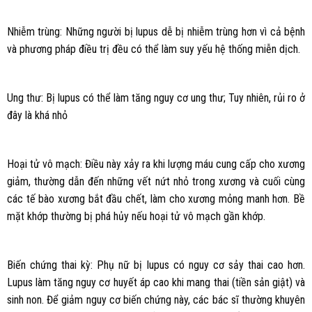
Nhiễm trùng: Những người bị lupus dễ bị nhiễm trùng hơn vì cả bệnh
và phương pháp điều trị đều có thể làm suy yếu hệ thống miễn dịch.
Ung thư: Bị lupus có thể làm tăng nguy cơ ung thư; Tuy nhiên, rủi ro ở
đây là khá nhỏ
Hoại tử vô mạch: Điều này xảy ra khi lượng máu cung cấp cho xương
giảm, thường dẫn đến những vết nứt nhỏ trong xương và cuối cùng
các tế bào xương bắt đầu chết, làm cho xương mỏng manh hơn. Bề
mặt khớp thường bị phá hủy nếu hoại tử vô mạch gần khớp.
Biến chứng thai kỳ: Phụ nữ bị lupus có nguy cơ sảy thai cao hơn.
Lupus làm tăng nguy cơ huyết áp cao khi mang thai (tiền sản giật) và
sinh non. Để giảm nguy cơ biến chứng này, các bác sĩ thường khuyên