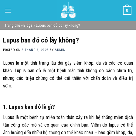
Skip
0
to
content
Trang chủ
»
Blogs
»
Lupus ban đỏ có lây không?
Lupus ban đỏ có lây không?
POSTED ON
5 THÁNG 6, 2023
BY
ADMIN
Lupus là một tình trạng lâu dài gây viêm khớp, da và các cơ quan
khác. Lupus ban đỏ là một bệnh mãn tính không có cách chữa trị,
nhưng các triệu chứng có thể cải thiện với chẩn đoán và điều trị
sớm.
1. Lupus ban đỏ là gì?
Lupus là một bệnh tự miễn toàn thân xảy ra khi hệ thống miễn dịch
tấn công các mô và cơ quan của chính bạn. Viêm do lupus có thể
ảnh hưởng đến nhiều hệ thống cơ thể khác nhau – bao gồm khớp, da,