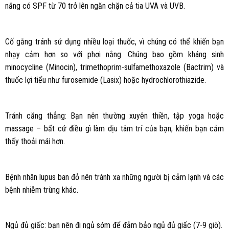
nắng có SPF từ 70 trở lên ngăn chặn cả tia UVA và UVB.
Cố gắng tránh sử dụng nhiều loại thuốc, vì chúng có thể khiến bạn
nhạy cảm hơn so với phơi nắng. Chúng bao gồm kháng sinh
minocycline (Minocin), trimethoprim-sulfamethoxazole (Bactrim) và
thuốc lợi tiểu như furosemide (Lasix) hoặc hydrochlorothiazide.
Tránh căng thẳng: Bạn nên thường xuyên thiền, tập yoga hoặc
massage – bất cứ điều gì làm dịu tâm trí của bạn, khiến bạn cảm
thấy thoải mái hơn.
Bệnh nhân lupus ban đỏ nên tránh xa những người bị cảm lạnh và các
bệnh nhiễm trùng khác.
Ngủ đủ giấc: bạn nên đi ngủ sớm để đảm bảo ngủ đủ giấc (7-9 giờ).