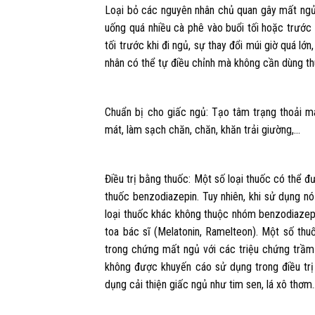
Loại bỏ các nguyên nhân chủ quan gây mất ngủ
uống quá nhiều cà phê vào buổi tối hoặc trước 
tối trước khi đi ngủ, sự thay đổi múi giờ quá lớ
nhân có thể tự điều chỉnh mà không cần dùng th
Chuẩn bị cho giấc ngủ: Tạo tâm trạng thoải má
mát, làm sạch chăn, chăn, khăn trải giường,…
Điều trị bằng thuốc: Một số loại thuốc có thể 
thuốc benzodiazepin. Tuy nhiên, khi sử dụng n
loại thuốc khác không thuộc nhóm benzodiazep
toa bác sĩ (Melatonin, Ramelteon). Một số t
trong chứng mất ngủ với các triệu chứng trầm
không được khuyến cáo sử dụng trong điều trị
dụng cải thiện giấc ngủ như tim sen, lá xô thơm