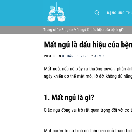
Skip
to
DẠNG UNG TH
content
Trang chủ
»
Blogs
»
Mất ngủ là dấu hiệu của bệnh gì?
Mất ngủ là dấu hiệu của bện
POSTED ON
8 THÁNG 6, 2023
BY
ADMIN
Mất ngủ, nếu nó xảy ra thường xuyên, phản án
ngày khiến cơ thể mệt mỏi, lờ đờ, không đủ năn
1. Mất ngủ là gì?
Giấc ngủ đóng vai trò rất quan trọng đối với cơ 
Một người trung bình có thời gian ngủ trung b