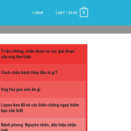
0
LOGIN
CART /
$
0.00