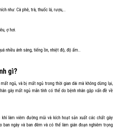
ch như: Cà phê, trà, thuốc lá, rượu,…
êu, ợ hơi.
uá nhiều ánh sáng, tiếng ồn, nhiệt độ, độ ẩm…
nh gì?
mất ngủ, và bị mất ngủ trong thời gian dài mà không dừng lại,
nhân gây mất ngủ mãn tính có thể do bệnh nhân gặp vấn đề về
 khí làm viêm đường mũi và kích hoạt sản xuất các chất gây
ào ban ngày và ban đêm và có thể làm gián đoạn nghiêm trọng