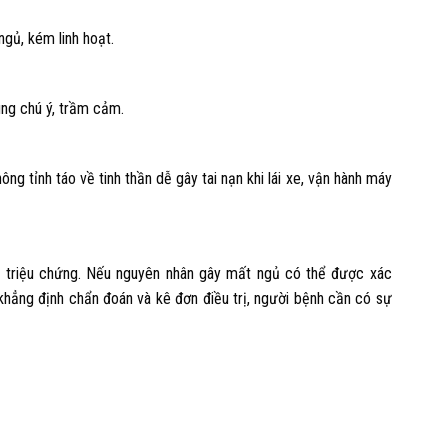
ngủ, kém linh hoạt.
ung chú ý, trầm cảm.
g tỉnh táo về tinh thần dễ gây tai nạn khi lái xe, vận hành máy
ác triệu chứng. Nếu nguyên nhân gây mất ngủ có thể được xác
 khẳng định chẩn đoán và kê đơn điều trị, người bệnh cần có sự
: