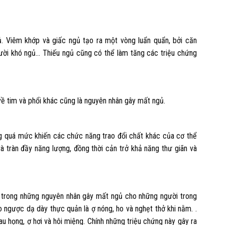
. Viêm khớp và giấc ngủ tạo ra một vòng luẩn quẩn, bởi căn
gười khó ngủ… Thiếu ngủ cũng có thể làm tăng các triệu chứng
ề tim và phổi khác cũng là nguyên nhân gây mất ngủ.
ng quá mức khiến các chức năng trao đổi chất khác của cơ thể
à tràn đầy năng lượng, đồng thời cản trở khả năng thư giãn và
 trong những nguyên nhân gây mất ngủ cho những người trong
o ngược dạ dày thực quản là ợ nóng, ho và nghẹt thở khi nằm. .
 họng, ợ hơi và hôi miệng. Chính những triệu chứng này gây ra