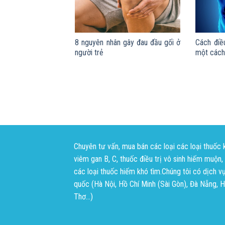
8 nguyên nhân gây đau đầu gối ở
Cách điều
người trẻ
một cách 
Chuyên tư vấn, mua bán các loại các loại thuốc 
viêm gan B, C, thuốc điều trị vô sinh hiếm muộn, k
các loại thuốc hiếm khó tìm.Chúng tôi có dịch v
quốc (Hà Nội, Hồ Chí Minh (Sài Gòn), Đà Nẵng, 
Thơ...)