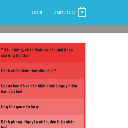
0
LOGIN
CART /
$
0.00