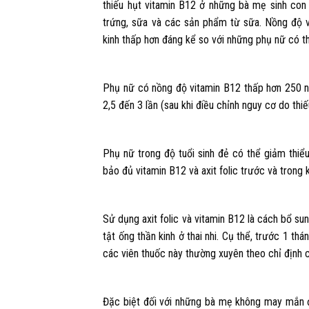
thiếu hụt vitamin B12 ở những bà mẹ sinh con b
trứng, sữa và các sản phẩm từ sữa. Nồng độ v
kinh thấp hơn đáng kể so với những phụ nữ có th
Phụ nữ có nồng độ vitamin B12 thấp hơn 250 ng
2,5 đến 3 lần (sau khi điều chỉnh nguy cơ do thiế
Phụ nữ trong độ tuổi sinh đẻ có thể giảm thiể
bảo đủ vitamin B12 và axit folic trước và trong 
Sử dụng axit folic và vitamin B12 là cách bổ sun
tật ống thần kinh ở thai nhi. Cụ thể, trước 1 th
các viên thuốc này thường xuyên theo chỉ định c
Đặc biệt đối với những bà mẹ không may mắn đ