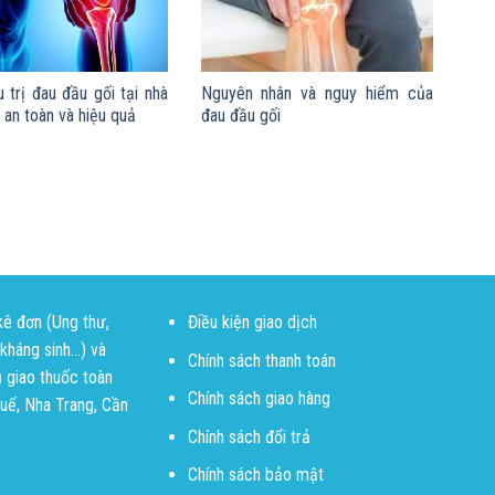
 trị đau đầu gối tại nhà
Nguyên nhân và nguy hiểm của
an toàn và hiệu quả
đau đầu gối
kê đơn (Ung thư,
Điều kiện giao dịch
háng sinh...) và
Chính sách thanh toán
ụ giao thuốc toàn
Chính sách giao hàng
Huế, Nha Trang, Cần
Chính sách đổi trả
Chính sách bảo mật