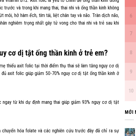
và vitamin B12. Axit folic là yếu tố chính để ống thần kinh đóng
c trước và trong khi mang thai, thai nhi và ống thần kinh không
 môi, hở hàm ếch, tím tái, liệt chân tay và não. Tràn dịch não,
nhân nghiêm trọng nhất gây tử vong cho thai nhi và trẻ sau khi
y cơ dị tật ống thần kinh ở trẻ em?
 thiếu axit folic tại thời điểm thụ thai sẽ làm tăng nguy cơ dị
y đủ axit folic giúp giảm 50-70% nguy cơ dị tật ống thần kinh ở
ic ngay từ khi dự định mang thai giúp giảm 93% nguy cơ dị tật
MỚI
n chuyển hóa folate và các nghiên cứu trước đây đã chỉ ra sự