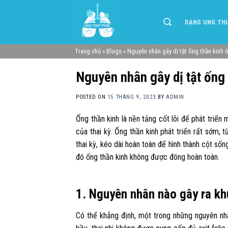
Skip
to
DẠNG UNG TH
content
Trang chủ
»
Blogs
»
Nguyên nhân gây dị tật ống thần kinh ở
Nguyên nhân gây dị tật ống 
POSTED ON
15 THÁNG 9, 2023
BY
ADMIN
Ống thần kinh là nền tảng cốt lõi để phát triển
của thai kỳ. Ống thần kinh phát triển rất sớm,
thai kỳ, kéo dài hoàn toàn để hình thành cột sống
đó ống thần kinh không được đóng hoàn toàn.
1. Nguyên nhân nào gây ra khu
Có thể khẳng định, một trong những nguyên nhâ