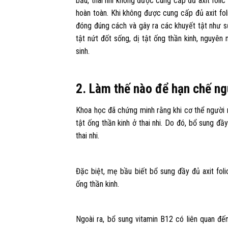
bầu, thai nhi không được cung cấp đủ axit folic 
hoàn toàn. Khi không được cung cấp đủ axit foli
đóng đúng cách và gây ra các khuyết tật như sứt
tật nứt đốt sống, dị tật ống thần kinh, nguyên 
sinh.
2. Làm thế nào để hạn chế ngu
Khoa học đã chứng minh rằng khi cơ thể người mẹ
tật ống thần kinh ở thai nhi. Do đó, bổ sung đầ
thai nhi.
Đặc biệt, mẹ bầu biết bổ sung đầy đủ axit fol
ống thần kinh.
Ngoài ra, bổ sung vitamin B12 có liên quan đế