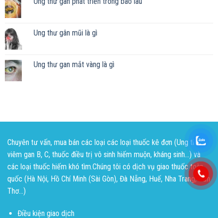
Ung thư gan phát triển trong bao lâu
Ung thư gân mũi là gì
Ung thư gan mắt vàng là gì
Chuyên tư vấn, mua bán các loại các loại thuốc kê đơn (Ung thư,
viêm gan B, C, thuốc điều trị vô sinh hiếm muộn, kháng sinh...) và
các loại thuốc hiếm khó tìm.Chúng tôi có dịch vụ giao thuốc toàn
quốc (Hà Nội, Hồ Chí Minh (Sài Gòn), Đà Nẵng, Huế, Nha Trang, Cần
Thơ...)
Điều kiện giao dịch