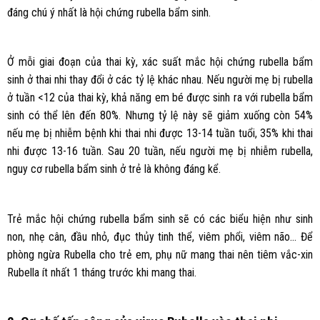
đáng chú ý nhất là hội chứng rubella bẩm sinh.
Ở mỗi giai đoạn của thai kỳ, xác suất mắc hội chứng rubella bẩm
sinh ở thai nhi thay đổi ở các tỷ lệ khác nhau. Nếu người mẹ bị rubella
ở tuần <12 của thai kỳ, khả năng em bé được sinh ra với rubella bẩm
sinh có thể lên đến 80%. Nhưng tỷ lệ này sẽ giảm xuống còn 54%
nếu mẹ bị nhiễm bệnh khi thai nhi được 13-14 tuần tuổi, 35% khi thai
nhi được 13-16 tuần. Sau 20 tuần, nếu người mẹ bị nhiễm rubella,
nguy cơ rubella bẩm sinh ở trẻ là không đáng kể.
Trẻ mắc hội chứng rubella bẩm sinh sẽ có các biểu hiện như sinh
non, nhẹ cân, đầu nhỏ, đục thủy tinh thể, viêm phổi, viêm não… Để
phòng ngừa Rubella cho trẻ em, phụ nữ mang thai nên tiêm vắc-xin
Rubella ít nhất 1 tháng trước khi mang thai.