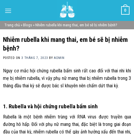
Skip
0
to
content
Trang chủ
»
Blogs
»
Nhiễm rubella khi mang thai, em bé sẽ bị nhiễm bệnh?
Nhiễm rubella khi mang thai, em bé sẽ bị nhiễm
bệnh?
POSTED ON
3 THÁNG 7, 2023
BY
ADMIN
Nguy cơ mắc hội chứng rubella bẩm sinh rất cao đối với thai nhi khi
mẹ bị nhiễm rubella, vì vậy phụ nữ mang thai bị nhiễm rubella trong 3
tháng đầu thai kỳ sẽ được bác sĩ khuyên nên chấm dứt thai kỳ.
1. Rubella và hội chứng rubella bẩm sinh
Rubella là một bệnh nhiễm trùng với RNA virus được truyền qua
đường hô hấp. Đối với phụ nữ mang thai, đặc biệt là trong giai đoạn
đầu của thai kỳ, nhiễm rubella có thể gây ảnh hưởng xấu đến thai nhi,