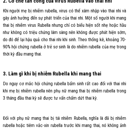
2. Cơ chế tấn công của virus Rubella vào thai nhi
Khi người mẹ bị nhiễm rubella, virus có thể xâm nhập vào thai nhi và
gây ảnh hưởng đến sự phát triển của thai nhi. Một số người khi mang
thai bị nhiễm virus Rubella nhưng chỉ có biểu hiện sốt nhẹ hoặc hầu
như không có triệu chứng lâm sàng nên không được phát hiện sớm,
do đó để lại hậu quả cho thai nhi khi sinh. Theo thống kê, khoảng 70-
90% hội chứng rubella ở trẻ sơ sinh là do nhiễm rubella của mẹ trong
thời kỳ đầu mang thai.
3. Làm gì khi bị nhiễm Rubella khi mang thai
Do nguy cơ mắc hội chứng rubella bẩm sinh rất cao đối với thai nhi
khi mẹ bị nhiễm rubella nên phụ nữ mang thai bị nhiễm rubella trong
3 tháng đầu thai kỳ sẽ được tư vấn chấm dứt thai kỳ.
Đối với phụ nữ mang thai bị tái nhiễm Rubella, nghĩa là đã bị nhiễm
rubella hoặc tiêm vắc-xin rubella trước khi mang thai, nó không ảnh