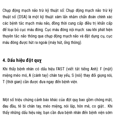
Chụp động mạch não trừ kỹ thuật số: Chụp động mạch não trừ kỹ
thuật số (DSA) là một kỹ thuật xâm lấn nhằm chẩn đoán chính xác
các bệnh tắc mạch máu não, đồng thời cung cấp điều trị khẩn cấp
để loại bỏ cục máu đông. Cục máu đông nội mạch: sau khi phát hiện
thuyên tắc não thông qua chụp động mạch não và đặt dụng cụ, cục
máu đông được hút ra ngoài (máy hút, ống thông).
4. Dấu hiệu đột quỵ
Khi thấy bệnh nhân có dấu hiệu FAST (viết tắt tiếng Anh): F (mặt)
miệng méo mó, A (cánh tay) chân tay yếu, S (nói) thay đổi giọng nói,
T (thời gian) cần được đưa ngay đến bệnh viện.
Một số triệu chứng cảnh báo khác của đột quỵ bao gồm chóng mặt,
đau đầu, tê bì chân tay, méo miệng, nói lắp, hôn mê, co giật… Khi
thấy những dấu hiệu này, bạn cần đưa bệnh nhân đến bệnh viện sớm