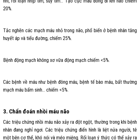
nhĩ, rối loạn nhịp tim, suy tim… Tạo cục máu đông đi lên não chiếm
20%.
Tắc nghẽn các mạch máu nhỏ trong não, phổ biến ở bệnh nhân tăng
huyết áp và tiểu đường, chiếm 25%.
Bệnh động mạch không xơ vữa động mạch chiếm <5%.
Các bệnh về máu như bệnh đông máu, bệnh tế bào máu, bất thường
mạch máu bẩm sinh… chiếm <5%.
3. Chẩn đoán nhồi máu não
Các triệu chứng nhồi máu não xảy ra đột ngột, thường trong khi bệnh
nhân đang nghỉ ngơi. Các triệu chứng điển hình là liệt nửa người, tê
một bên cơ thể, khó nói và méo miệng. Rối loạn ý thức có thể xảy ra