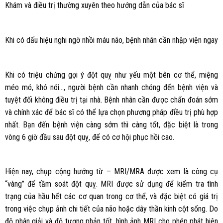
Khám và điều trị thường xuyên theo hướng dẫn của bác sĩ
Khi có dấu hiệu nghi ngờ nhồi máu não, bệnh nhân cần nhập viện ngay
Khi có triệu chứng gợi ý đột quỵ như yếu một bên cơ thể, miệng
méo mó, khó nói…, người bệnh cần nhanh chóng đến bệnh viện và
tuyệt đối không điều trị tại nhà. Bệnh nhân cần được chẩn đoán sớm
và chính xác để bác sĩ có thể lựa chọn phương pháp điều trị phù hợp
nhất. Bạn đến bệnh viện càng sớm thì càng tốt, đặc biệt là trong
vòng 6 giờ đầu sau đột quỵ, để có cơ hội phục hồi cao.
Hiện nay, chụp cộng hưởng từ – MRI/MRA được xem là công cụ
“vàng” để tầm soát đột quỵ. MRI được sử dụng để kiểm tra tình
trạng của hầu hết các cơ quan trong cơ thể, và đặc biệt có giá trị
trong việc chụp ảnh chi tiết của não hoặc dây thần kinh cột sống. Do
độ phân giải và độ tương phản tốt, hình ảnh MRI cho phép phát hiện