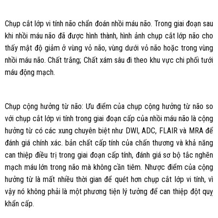
Chụp cắt lớp vi tính não chẩn đoán nhồi máu não. Trong giai đoạn sau
khi nhồi máu não đã được hình thành, hình ảnh chụp cắt lớp não cho
thấy mật độ giảm ở vùng vỏ não, vùng dưới vỏ não hoặc trong vùng
nhồi máu não. Chất trắng; Chất xám sâu đi theo khu vực chi phối tưới
máu động mạch.
Chụp cộng hưởng từ não: Ưu điểm của chụp cộng hưởng từ não so
với chụp cắt lớp vi tính trong giai đoạn cấp của nhồi máu não là cộng
hưởng từ có các xung chuyên biệt như DWI, ADC, FLAIR và MRA để
đánh giá chính xác. bản chất cấp tính của chấn thương và khả năng
can thiệp điều trị trong giai đoạn cấp tính, đánh giá sơ bộ tắc nghẽn
mạch máu lớn trong não mà không cần tiêm. Nhược điểm của cộng
hưởng từ là mất nhiều thời gian để quét hơn chụp cắt lớp vi tính, vì
vậy nó không phải là một phương tiện lý tưởng để can thiệp đột quỵ
khẩn cấp.