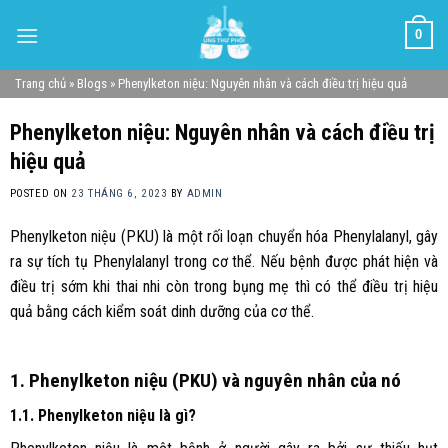
Skip
0
to
content
Trang chủ
»
Blogs
»
Phenylketon niệu: Nguyên nhân và cách điều trị hiệu quả
Phenylketon niệu: Nguyên nhân và cách điều trị
hiệu quả
POSTED ON
23 THÁNG 6, 2023
BY
ADMIN
Phenylketon niệu (PKU) là một rối loạn chuyển hóa Phenylalanyl, gây
ra sự tích tụ Phenylalanyl trong cơ thể. Nếu bệnh được phát hiện và
điều trị sớm khi thai nhi còn trong bụng mẹ thì có thể điều trị hiệu
quả bằng cách kiểm soát dinh dưỡng của cơ thể.
1. Phenylketon niệu (PKU) và nguyên nhân của nó
1.1. Phenylketon niệu là gì?