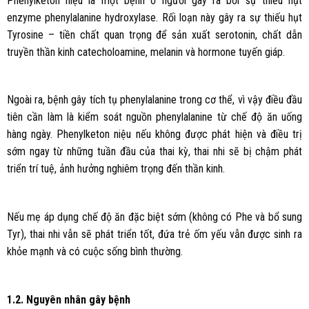
Phenylketon niệu là một bệnh ở người gây ra bởi sự thiếu hụt
enzyme phenylalanine hydroxylase. Rối loạn này gây ra sự thiếu hụt
Tyrosine – tiền chất quan trọng để sản xuất serotonin, chất dẫn
truyền thần kinh catecholoamine, melanin và hormone tuyến giáp.
Ngoài ra, bệnh gây tích tụ phenylalanine trong cơ thể, vì vậy điều đầu
tiên cần làm là kiểm soát nguồn phenylalanine từ chế độ ăn uống
hàng ngày. Phenylketon niệu nếu không được phát hiện và điều trị
sớm ngay từ những tuần đầu của thai kỳ, thai nhi sẽ bị chậm phát
triển trí tuệ, ảnh hưởng nghiêm trọng đến thần kinh.
Nếu mẹ áp dụng chế độ ăn đặc biệt sớm (không có Phe và bổ sung
Tyr), thai nhi vẫn sẽ phát triển tốt, đứa trẻ ốm yếu vẫn được sinh ra
khỏe mạnh và có cuộc sống bình thường.
1.2. Nguyên nhân gây bệnh