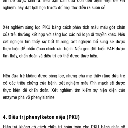
em bé được sinh ra. Nếu bạn cần đưa con đến bệnh viện để xét
nghiệm, hãy đặt lịch hẹn trước để mọi thứ diễn ra suôn sẻ.
Xét nghiệm sàng lọc PKU bằng cách phân tích mẫu máu gót chân
của trẻ, thường kết hợp với sàng lọc các rối loạn di truyền khác. Nếu
xét nghiệm tìm thấy sự bất thường, xét nghiệm bổ sung sẽ được
thực hiện để chẩn đoán chính xác bệnh. Nếu gen đột biến PAH được
tìm thấy, chẩn đoán và điều trị có thể được thực hiện.
Nếu đứa trẻ không được sàng lọc, nhưng cha mẹ thấy rằng đứa trẻ
có các triệu chứng của bệnh, xét nghiệm máu tĩnh mạch sẽ được
thực hiện để chẩn đoán. Xét nghiệm tìm kiếm sự hiện diện của
enzyme phá vỡ phenylalanine.
4. Điều trị phenylketon niệu (PKU)
Hiện tại, không có cách chữa trị hoàn toàn cho PKU, bệnh nhân sẽ