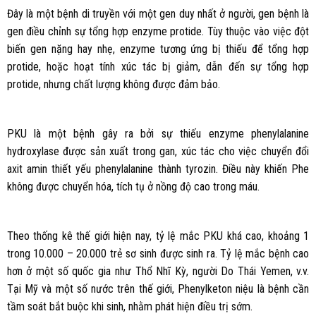
Đây là một bệnh di truyền với một gen duy nhất ở người, gen bệnh là
gen điều chỉnh sự tổng hợp enzyme protide. Tùy thuộc vào việc đột
biến gen nặng hay nhẹ, enzyme tương ứng bị thiếu để tổng hợp
protide, hoặc hoạt tính xúc tác bị giảm, dẫn đến sự tổng hợp
protide, nhưng chất lượng không được đảm bảo.
PKU là một bệnh gây ra bởi sự thiếu enzyme phenylalanine
hydroxylase được sản xuất trong gan, xúc tác cho việc chuyển đổi
axit amin thiết yếu phenylalanine thành tyrozin. Điều này khiến Phe
không được chuyển hóa, tích tụ ở nồng độ cao trong máu.
Theo thống kê thế giới hiện nay, tỷ lệ mắc PKU khá cao, khoảng 1
trong 10.000 – 20.000 trẻ sơ sinh được sinh ra. Tỷ lệ mắc bệnh cao
hơn ở một số quốc gia như Thổ Nhĩ Kỳ, người Do Thái Yemen, v.v.
Tại Mỹ và một số nước trên thế giới, Phenylketon niệu là bệnh cần
tầm soát bắt buộc khi sinh, nhằm phát hiện điều trị sớm.