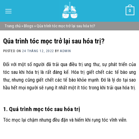
Skip
0
to
content
Trang chủ
»
Blogs
»
Qúa trình tóc mọc trở lại sau hóa trị?
Qúa trình tóc mọc trở lại sau hóa trị?
POSTED ON
24 THÁNG 12, 2022
BY
ADMIN
Đối với một số người đã trải qua điều trị ung thư, sự phát triển của
tóc sau khi hóa trị là rất đáng kể. Hóa trị giết chết các tế bào ung
thư, nhưng cũng giết chết các tế bào khỏe mạnh. Đó là lý do tại sao
hầu hết mọi người sẽ rụng ít nhất một ít tóc trong khi trải qua hóa trị.
1. Quá trình mọc tóc sau hóa trị
Tóc mọc lại chậm nhưng đều đặn và hiếm khi rụng tóc vĩnh viễn.