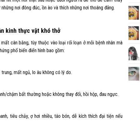
ợ những nơi đông đúc, ồn ào và thích những nơi thoáng đãng.
ần kinh thực vật khó thở
 mất cân bằng, tùy thuộc vào loại rối loạn ở mỗi bệnh nhân mà
chứng phổ biến điển hình bao gồm:
 trung, mất ngủ, lo âu không có lý do.
anh/chậm bất thường hoặc không thay đổi, hồi hộp, đau ngực.
anh, tiêu chảy, ợ hơi nhiều, táo bón, dễ kích thích đại tiện nếu