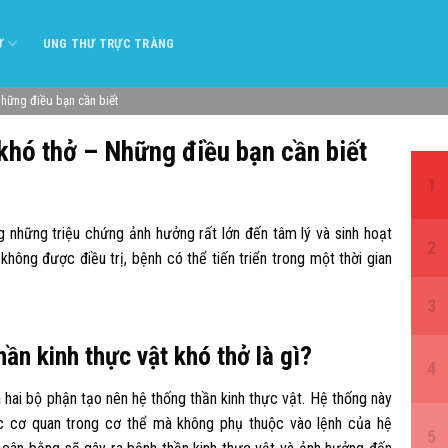
Ư
UNG THƯ TRỰC TRÀNG
Những điều bạn cần biết
 khó thở – Những điều bạn cần biết
ng những triệu chứng ảnh hưởng rất lớn đến tâm lý và sinh hoạt
hông được điều trị, bệnh có thể tiến triển trong một thời gian
hần kinh thực vật khó thở là gì?
 hai bộ phận tạo nên hệ thống thần kinh thực vật. Hệ thống này
c cơ quan trong cơ thể mà không phụ thuộc vào lệnh của hệ