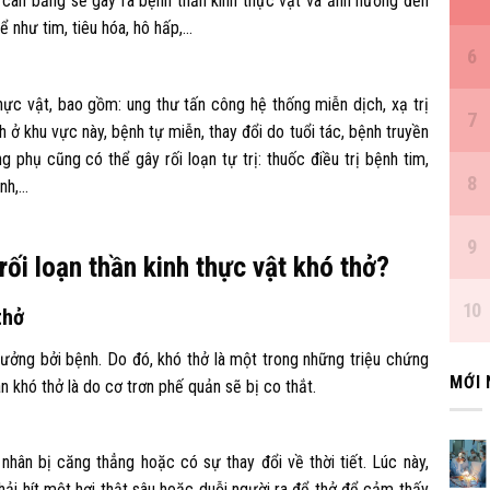
t cân bằng sẽ gây ra bệnh thần kinh thực vật và ảnh hưởng đến
 như tim, tiêu hóa, hô hấp,…
hực vật, bao gồm: ung thư tấn công hệ thống miễn dịch, xạ trị
 ở khu vực này, bệnh tự miễn, thay đổi do tuổi tác, bệnh truyền
 phụ cũng có thể gây rối loạn tự trị: thuốc điều trị bệnh tim,
nh,…
rối loạn thần kinh thực vật khó thở?
thở
ưởng bởi bệnh. Do đó, khó thở là một trong những triệu chứng
MỚI
 khó thở là do cơ trơn phế quản sẽ bị co thắt.
hân bị căng thẳng hoặc có sự thay đổi về thời tiết. Lúc này,
hải hít một hơi thật sâu hoặc duỗi người ra để thở để cảm thấy