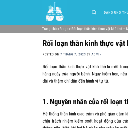
Skip
to
DẠNG UNG TH
content
Trang chủ
»
Blogs
»
Rối loạn thần kinh thực vật khó thở – 
Rối loạn thần kinh thực vật
POSTED ON
7 THÁNG 7, 2023
BY
ADMIN
Rối loạn thần kinh thực vật khó thở là một tro
hàng ngày của người bệnh. Nguy hiểm hơn, nếu k
dài và thậm chí dẫn đến hành vi tự tử.
1. Nguyên nhân của rối loạn t
Hệ thống thần kinh giao cảm và phó giao cảm là
chịu trách nhiệm kiểm soát hoạt động của cá