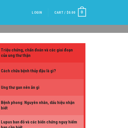
0
LOGIN
CART /
$
0.00