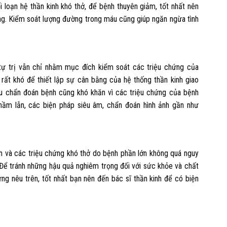
 loạn hệ thần kinh khó thở, để bệnh thuyên giảm, tốt nhất nên
g. Kiểm soát lượng đường trong máu cũng giúp ngăn ngừa tình
g tự trị vẫn chỉ nhằm mục đích kiểm soát các triệu chứng của
 rất khó để thiết lập sự cân bằng của hệ thống thần kinh giao
u chẩn đoán bệnh cũng khó khăn vì các triệu chứng của bệnh
hầm lẫn, các biện pháp siêu âm, chẩn đoán hình ảnh gần như
nh và các triệu chứng khó thở do bệnh phần lớn không quá nguy
n. Để tránh những hậu quả nghiêm trọng đối với sức khỏe và chất
ng nêu trên, tốt nhất bạn nên đến bác sĩ thần kinh để có biện