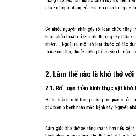
thống não. Một khi hai bộ phận này trở nên mấ
chức năng tự động của các cơ quan trong cơ thể
Có nhiều nguyên nhân gây rối loạn chức năng t
hoặc phẫu thuật cổ làm tổn thương dây thần kinh
nhiễm,… Ngoài ra, một số loại thuốc có tác dụng
thuốc ung thư, thuốc chống trầm cảm bị cảm lạ
2. Làm thế nào là khó thở với 
2.1. Rối loạn thần kinh thực vật khó 
Hệ hô hấp là một trong những cơ quan bị ảnh h
phổ biến ở bệnh nhân mắc bệnh này. Nguyên nhân
Cảm giác khó thở sẽ tăng mạnh hơn nếu bệnh n
bệnh nhân có cảm giác khó thở, nghẹt thở, họ p