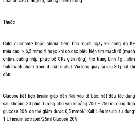
Loại bỏ các ổ hoại tử, chống nhiễm trùng.
Thuốc
Calci gluconate hoặc clorua: tiêm tĩnh mạch ngay khi nồng độ K+
máu cao: ≥ 6,5 mmol/l hoặc khi có các biểu hiện tim mạch rõ (mạch
chậm, cuồng nhịp, phức bộ QRs giãn rộng), thở trung bình 1g , tiêm
tĩnh mạch chậm trong ít nhất 5 phút. Vui lòng quay lại sau 30 phút khi
cần.
Glucose kết hợp Insulin giúp dẫn Kali vào tế bào, bắt đầu tác dụng
sau khoảng 30 phút. Lượng cho vào khoảng 200 – 250 ml dung dịch
glucose 20% có thể giảm được 0,5 mmol/l Kali. Liều insulin sử dụng:
1 UI insulin actrapid/25ml Glucose 20%.