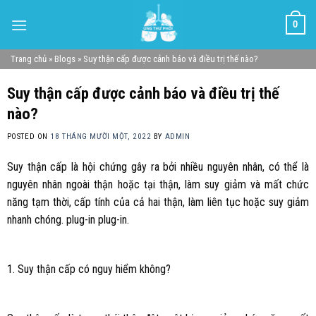
Skip
0
to
content
Trang chủ
»
Blogs
»
Suy thận cấp được cảnh báo và điều trị thế nào?
Suy thận cấp được cảnh báo và điều trị thế
nào?
POSTED ON
18 THÁNG MƯỜI MỘT, 2022
BY
ADMIN
Suy thận cấp là hội chứng gây ra bởi nhiều nguyên nhân, có thể là
nguyên nhân ngoài thận hoặc tại thận, làm suy giảm và mất chức
năng tạm thời, cấp tính của cả hai thận, làm liên tục hoặc suy giảm
nhanh chóng. plug-in plug-in.
1. Suy thận cấp có nguy hiểm không?