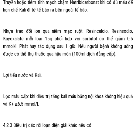
Truyền hoặc tiêm tĩnh mạch chậm Natribicarbonat khi có đủ máu để
hạn chế Kali đi từ tế bào ra bên ngoài tế bào.
Nhựa trao đổi ion qua niêm mạc ruột: Resincalcio, Resinsodio,
Kayexalate mỗi loại 15g phối hợp với sorbitol có thể giảm 0,5
mmol/l. Phát huy tác dụng sau 1 giờ. Nếu người bệnh không uống
được có thể thụ thuốc qua hậu môn (100ml dịch đẳng cấp).
Lợi tiểu nước và Kali.
Lọc máu cấp: khi điều trị tăng kali máu bằng nội khoa không hiệu quả
và K+ ≥6,5 mmol/l.
4.2.3 Điều trị các rối loạn điện giải khác nếu có