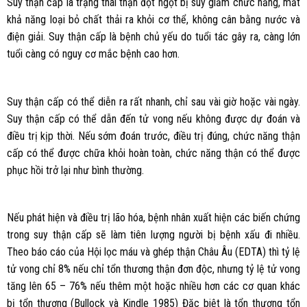
Suy thận cấp là trạng thái thận đột ngột bị suy giảm chức năng, mất
khả năng loại bỏ chất thải ra khỏi cơ thể, không cân bằng nước và
điện giải. Suy thận cấp là bệnh chủ yếu do tuổi tác gây ra, càng lớn
tuổi càng có nguy cơ mắc bệnh cao hơn.
Suy thận cấp có thể diễn ra rất nhanh, chỉ sau vài giờ hoặc vài ngày.
Suy thận cấp có thể dẫn đến tử vong nếu không được dự đoán và
điều trị kịp thời. Nếu sớm đoán trước, điều trị đúng, chức năng thận
cấp có thể được chữa khỏi hoàn toàn, chức năng thận có thể được
phục hồi trở lại như bình thường.
Nếu phát hiện và điều trị lão hóa, bệnh nhân xuất hiện các biến chứng
trong suy thận cấp sẽ làm tiên lượng người bị bệnh xấu đi nhiều.
Theo báo cáo của Hội lọc máu và ghép thận Châu Âu (EDTA) thì tỷ lệ
tử vong chỉ 8% nếu chỉ tổn thương thận đơn độc, nhưng tỷ lệ tử vong
tăng lên 65 – 76% nếu thêm một hoặc nhiều hơn các cơ quan khác
bị tổn thương (Bullock và Kindle 1985) Đặc biệt là tổn thương tổn