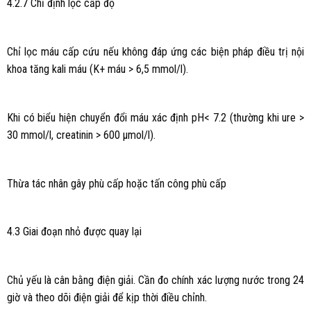
4.2.7 Chỉ định lọc cấp độ
Chỉ lọc máu cấp cứu nếu không đáp ứng các biện pháp điều trị nội
khoa tăng kali máu (K+ máu > 6,5 mmol/l).
Khi có biểu hiện chuyển đổi máu xác định pH< 7.2 (thường khi ure >
30 mmol/l, creatinin > 600 μmol/l).
Thừa tác nhân gây phù cấp hoặc tấn công phù cấp
4.3 Giai đoạn nhỏ được quay lại
Chủ yếu là cân bằng điện giải. Cần đo chính xác lượng nước trong 24
giờ và theo dõi điện giải để kịp thời điều chỉnh.