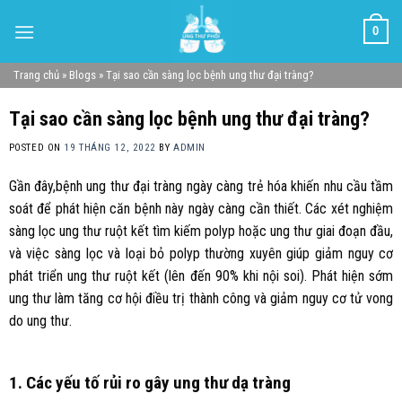
Skip
0
to
content
Trang chủ
»
Blogs
»
Tại sao cần sàng lọc bệnh ung thư đại tràng?
Tại sao cần sàng lọc bệnh ung thư đại tràng?
POSTED ON
19 THÁNG 12, 2022
BY
ADMIN
Gần đây,bệnh ung thư đại tràng ngày càng trẻ hóa khiến nhu cầu tầm
soát để phát hiện căn bệnh này ngày càng cần thiết. Các xét nghiệm
sàng lọc ung thư ruột kết tìm kiếm polyp hoặc ung thư giai đoạn đầu,
và việc sàng lọc và loại bỏ polyp thường xuyên giúp giảm nguy cơ
phát triển ung thư ruột kết (lên đến 90% khi nội soi). Phát hiện sớm
ung thư làm tăng cơ hội điều trị thành công và giảm nguy cơ tử vong
do ung thư.
1. Các yếu tố rủi ro gây ung thư dạ tràng