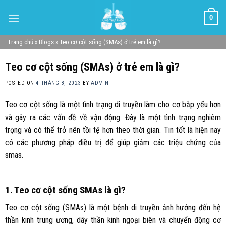
Skip
0
to
content
Trang chủ
»
Blogs
»
Teo cơ cột sống (SMAs) ở trẻ em là gì?
Teo cơ cột sống (SMAs) ở trẻ em là gì?
POSTED ON
4 THÁNG 8, 2023
BY
ADMIN
Teo cơ cột sống là một tình trạng di truyền làm cho cơ bắp yếu hơn
và gây ra các vấn đề về vận động. Đây là một tình trạng nghiêm
trọng và có thể trở nên tồi tệ hơn theo thời gian. Tin tốt là hiện nay
có các phương pháp điều trị để giúp giảm các triệu chứng của
smas.
1. Teo cơ cột sống SMAs là gì?
Teo cơ cột sống (SMAs) là một bệnh di truyền ảnh hưởng đến hệ
thần kinh trung ương, dây thần kinh ngoại biên và chuyển động cơ