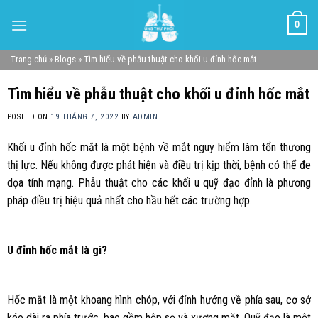
Skip
0
to
content
Trang chủ
»
Blogs
»
Tìm hiểu về phẫu thuật cho khối u đỉnh hốc mắt
Tìm hiểu về phẫu thuật cho khối u đỉnh hốc mắt
POSTED ON
19 THÁNG 7, 2022
BY
ADMIN
Khối u đỉnh hốc mắt là một bệnh về mắt nguy hiểm làm tổn thương
thị lực. Nếu không được phát hiện và điều trị kịp thời, bệnh có thể đe
dọa tính mạng. Phẫu thuật cho các khối u quỹ đạo đỉnh là phương
pháp điều trị hiệu quả nhất cho hầu hết các trường hợp.
U đỉnh hốc mắt là gì?
Hốc mắt là một khoang hình chóp, với đỉnh hướng về phía sau, cơ sở
kéo dài ra phía trước, bao gồm hộp sọ và xương mặt. Quỹ đạo là một