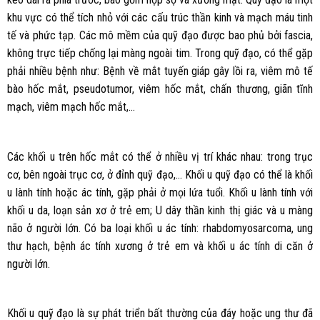
khu vực có thể tích nhỏ với các cấu trúc thần kinh và mạch máu tinh
tế và phức tạp. Các mô mềm của quỹ đạo được bao phủ bởi fascia,
không trực tiếp chống lại màng ngoài tim. Trong quỹ đạo, có thể gặp
phải nhiều bệnh như: Bệnh về mắt tuyến giáp gây lồi ra, viêm mô tế
bào hốc mắt, pseudotumor, viêm hốc mắt, chấn thương, giãn tĩnh
mạch, viêm mạch hốc mắt,…
Các khối u trên hốc mắt có thể ở nhiều vị trí khác nhau: trong trục
cơ, bên ngoài trục cơ, ở đỉnh quỹ đạo,… Khối u quỹ đạo có thể là khối
u lành tính hoặc ác tính, gặp phải ở mọi lứa tuổi. Khối u lành tính với
khối u da, loạn sản xơ ở trẻ em; U dây thần kinh thị giác và u màng
não ở người lớn. Có ba loại khối u ác tính: rhabdomyosarcoma, ung
thư hạch, bệnh ác tính xương ở trẻ em và khối u ác tính di căn ở
người lớn.
Khối u quỹ đạo là sự phát triển bất thường của đáy hoặc ung thư đã