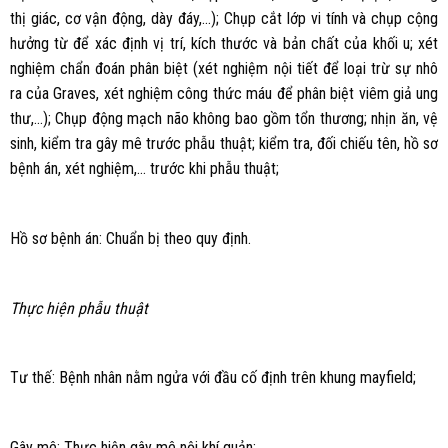
thị giác, cơ vận động, dày đáy,…); Chụp cắt lớp vi tính và chụp cộng
hưởng từ để xác định vị trí, kích thước và bản chất của khối u; xét
nghiệm chẩn đoán phân biệt (xét nghiệm nội tiết để loại trừ sự nhô
ra của Graves, xét nghiệm công thức máu để phân biệt viêm giả ung
thư,…); Chụp động mạch não không bao gồm tổn thương; nhịn ăn, vệ
sinh, kiểm tra gây mê trước phẫu thuật; kiểm tra, đối chiếu tên, hồ sơ
bệnh án, xét nghiệm,… trước khi phẫu thuật;
Hồ sơ bệnh án: Chuẩn bị theo quy định.
Thực hiện phẫu thuật
Tư thế: Bệnh nhân nằm ngửa với đầu cố định trên khung mayfield;
Gây mê: Thực hiện gây mê nội khí quản;