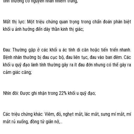
tính thường có nguyên nhân nhiễm trùng;
Mất thị lực: Một triệu chứng quan trọng trong chẩn đoán phân biệt
khối u ảnh hưởng đến dây thần kinh thị giác;
Đau: Thường gặp ở các khối u ác tính di căn hoặc tiến triển nhanh.
Bệnh nhân thường bị đau cục bộ, đau liên tục, đau vào ban đêm. Các
khối u quỹ đạo lành tính thường gây ra ít đau đớn nhưng có thể gây ra
cảm giác căng;
Nhìn đôi: Được ghi nhận trong 22% khối u quỹ đạo;
Các triệu chứng khác: Viêm, đỏ, nghẹt mắt, lác mắt, sưng mí mắt, mí
mắt rủ xuống, đồng tử giãn nở,…