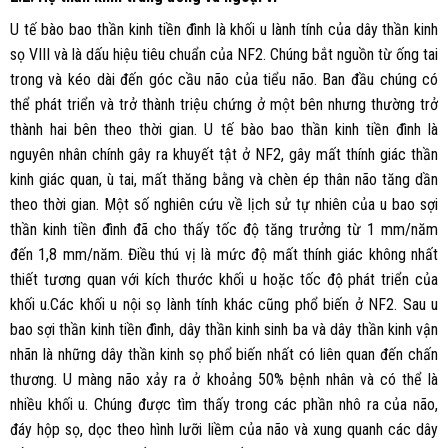
U tế bào bao thần kinh tiền đình là khối u lành tính của dây thần kinh
sọ VIII và là dấu hiệu tiêu chuẩn của NF2. Chúng bắt nguồn từ ống tai
trong và kéo dài đến góc cầu não của tiểu não. Ban đầu chúng có
thể phát triển và trở thành triệu chứng ở một bên nhưng thường trở
thành hai bên theo thời gian. U tế bào bao thần kinh tiền đình là
nguyên nhân chính gây ra khuyết tật ở NF2, gây mất thính giác thần
kinh giác quan, ù tai, mất thăng bằng và chèn ép thân não tăng dần
theo thời gian. Một số nghiên cứu về lịch sử tự nhiên của u bao sợi
thần kinh tiền đình đã cho thấy tốc độ tăng trưởng từ 1 mm/năm
đến 1,8 mm/năm. Điều thú vị là mức độ mất thính giác không nhất
thiết tương quan với kích thước khối u hoặc tốc độ phát triển của
khối u.Các khối u nội sọ lành tính khác cũng phổ biến ở NF2. Sau u
bao sợi thần kinh tiền đình, dây thần kinh sinh ba và dây thần kinh vận
nhãn là những dây thần kinh sọ phổ biến nhất có liên quan đến chấn
thương. U màng não xảy ra ở khoảng 50% bệnh nhân và có thể là
nhiều khối u. Chúng được tìm thấy trong các phần nhô ra của não,
đáy hộp sọ, dọc theo hình lưỡi liềm của não và xung quanh các dây