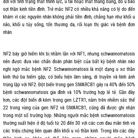
đời với tình trạng mất thính lực, ù tai hoặc mất thăng bằng, do u bao
sợi thần kinh tiền đình. Trẻ mắc NF2 có nhiều khả năng có lý do đến
khám vì các nguyên nhân không phải tiền đình, chẳng hạn như khối u
não, khối u tủy sống, tổn thương da, rối loạn thị giác và bệnh đơn
nhân.
NF2 bây giờ hiếm khi bị nhầm lẫn với NF1, nhưng schwannomatosis
nên được đưa vào chẩn đoán phân biệt của bất kỳ bệnh nhân nào
nghi ngờ mắc bệnh NF2. Schwannomatosis là một dạng u xơ thần
kinh thứ ba hiếm gặp, có biểu hiện lâm sàng, di truyền và hình ảnh
trùng lặp với NF2. Đột biến trong gen SMARCB1 gây ra 40% đến 50%
bệnh schwannomatosis gia đình và 10% trường hợp lẻ tẻ. Gần đây
hơn, các đột biến đi kèm trong gen LZTR1, nằm trên nhiễm sắc thể
22 trong vùng của gen NF2 và SMARCB1, cũng đã được ghi nhận
trong một số trường hợp. Những người mắc bệnh schwannomatosis
thường xuất hiện ở độ tuổi từ 20 đến 30 với các cơn đau mãn tính và
các triệu chứng liên quan đến khối u vỏ thần kinh. Trong khi các dây