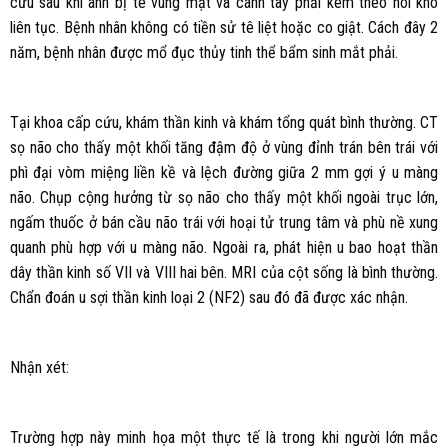
cứu sau khi anh bị tê vùng mặt và cánh tay phải kèm theo nói khó
liên tục. Bệnh nhân không có tiền sử tê liệt hoặc co giật. Cách đây 2
năm, bệnh nhân được mổ đục thủy tinh thể bẩm sinh mắt phải.
Tại khoa cấp cứu, khám thần kinh và khám tổng quát bình thường. CT
sọ não cho thấy một khối tăng đậm độ ở vùng đỉnh trán bên trái với
phì đại vòm miệng liền kề và lệch đường giữa 2 mm gợi ý u màng
não. Chụp cộng hưởng từ sọ não cho thấy một khối ngoài trục lớn,
ngấm thuốc ở bán cầu não trái với hoại tử trung tâm và phù nề xung
quanh phù hợp với u màng não. Ngoài ra, phát hiện u bao hoạt thần
dây thần kinh số VII và VIII hai bên. MRI của cột sống là bình thường.
Chẩn đoán u sợi thần kinh loại 2 (NF2) sau đó đã được xác nhận.
Nhận xét:
Trường hợp này minh họa một thực tế là trong khi người lớn mắc