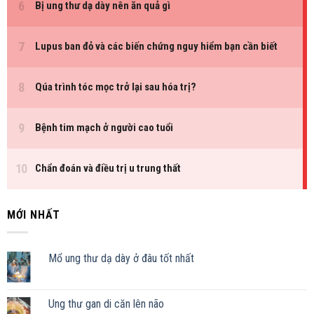
MỚI NHẤT
Mổ ung thư dạ dày ở đâu tốt nhất
Ung thư gan di căn lên não