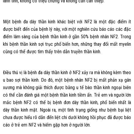
lành tính, không có triệu chứng và không cần can thiệp.
Một bệnh đa dây thần kinh khác biệt với NF2 là một đặc điểm ít
được biết đến của bệnh lý này, với một nghiên cứu báo cáo các đặc
điểm lâm sàng của bệnh thần kinh ở gần 50% bệnh nhân NF2. Trong
khi bệnh thần kinh sợi trục phổ biến hơn, những thay đổi mất myelin
cũng có thể được tìm thấy trên dẫn truyền thần kinh.
Điều thú vị là bệnh đa dây thần kinh ở NF2 xảy ra mà không kèm theo
u bao sợi thần kinh. Do đó, một bệnh nhân NF2 bị mất phản xạ gân
xương mà không giải thích được bằng u tế bào thần kinh ngoại biên
có thể cần đánh giá một bệnh thần kinh tiềm ẩn. Trẻ em và người lớn
mắc bệnh NF2 có thể bị bệnh đơn dây thần kinh, phổ biến nhất là
dây thần kinh mặt. Ngoài ra, một tình trạng giống như bệnh bại liệt
chưa được hiểu rõ dẫn đến liệt chi dưới không hồi phục đã được báo
cáo ở trẻ em NF2 và hiếm gặp hơn ở người lớn.