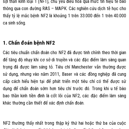
sợi thần kinh loại 1 (NF1), chủ yếu điều hòa quá mức tín hiệu tế bào
thông qua con đường RAS – MAPK. Các nghiên cứu dịch tễ học cho
thấy tỷ lệ mắc bệnh NF2 là khoảng 1 trên 33.000 đến 1 trên 40.000
ca sinh sống.
1. Chẩn đoán bệnh NF2
Các tiêu chuẩn chẩn đoán cho NF2 đã được tinh chỉnh theo thời gian
để tăng độ nhạy khi cơ sở di truyền và các đặc điểm lâm sàng quan
trọng đã được làm sáng tỏ. Tiêu chí Manchester vẫn thường được
sử dụng, nhưng vào năm 2011, Baser và các đồng nghiệp đã cung
cấp cách hiểu hiện tại để phát triển một tiêu chí có thể được sử
dụng để chẩn đoán sớm hơn tiêu chí trước đó. Trong khi u tế bào
bao thần kinh tiền đình là cốt lõi của NF2, các đặc điểm lâm sàng
khác thường cần thiết để xác định chẩn đoán.
NF2 thường thấy nhất trong thập kỷ thứ hai hoặc thứ ba của cuộc