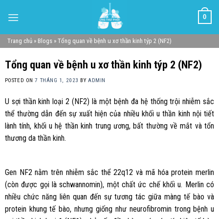
Skip
0
to
content
Trang chủ
»
Blogs
»
Tổng quan về bệnh u xơ thần kinh týp 2 (NF2)
Tổng quan về bệnh u xơ thần kinh týp 2 (NF2)
POSTED ON
7 THÁNG 1, 2023
BY
ADMIN
U sợi thần kinh loại 2 (NF2) là một bệnh đa hệ thống trội nhiễm sắc
thể thường dẫn đến sự xuất hiện của nhiều khối u thần kinh nội tiết
lành tính, khối u hệ thần kinh trung ương, bất thường về mắt và tổn
thương da thần kinh.
Gen NF2 nằm trên nhiễm sắc thể 22q12 và mã hóa protein merlin
(còn được gọi là schwannomin), một chất ức chế khối u. Merlin có
nhiều chức năng liên quan đến sự tương tác giữa màng tế bào và
protein khung tế bào, nhưng giống như neurofibromin trong bệnh u