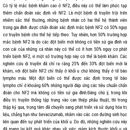
Có tỷ lệ mắc bệnh khảm cao ở NF2, điều này có thể làm phức tạp
thêm chẩn đoán xác định về NF2. Là một bệnh di truyền trội trên
nhiễm sắc thể thường, những bệnh nhân có hai thế hệ thành viên
trong gia đình được chẩn đoán xác định mắc bệnh NF2 có 50% nguy
cơ truyền bệnh cho thế hệ tiếp theo. Tuy nhiên, hơn 50% trường hợp
mắc bệnh NF2 là do các đột biến mới không có tiền sử gia đình và
con cái của những cá nhân này có thể có ít hơn 50% nguy cơ phát
triển bệnh NF2, vì một số trường hợp này có thể là bệnh khảm. Các
nghiên cứu di truyền đã chỉ ra rằng 25% đến 33% đột biến mới là
khảm, với đột biến NF2 chỉ thấy ở khối u chứ không thấy ở tế bào
lympho máu. Một đột biến có thể được xác định trong tế bào
lympho chỉ ở khoảng 60% những người đáp ứng các tiêu chuẩn chẩn
đoán cho NF2 mà không có tiền sử gia đình.Đáng chú ý, trong khi
điều trị truyền thống tập trung vào can thiệp phẫu thuật, thì trong
thập kỷ qua, trọng tâm đã chuyển sang phát triển và sử dụng hóa trị
liệu, chẳng hạn như bevacizumab, nhắm vào các con đường sinh học
liên quan đến sự phát triển của khối u. Do đó, những nghiên cứu này
đã mang lại kết quả khác nhau về việc giảm kích thước khối u và