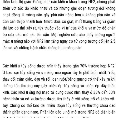
thần kinh thị giác. Giống như các khối u khác trong NF2, chúng phát
triển với tốc độ khác nhau và có những giai đoạn tương đối không
hoạt động. U màng não gây phù não nặng hơn u không phù não và
cần can thiệp nhanh hơn. Nhức đầu, co giật, mất thăng bằng và giảm
thị lực có thể xảy ra, tùy thuộc vào vị trí của khối u và mức độ chèn
ép của các mô não lân cận. Một nghiên cứu cho thấy những người
mắc u màng não với NF2 làm tăng nguy cơ tử vong tương đối lên 2,5
lần so với những bệnh nhân không bị u màng não.
Các khối u tủy sống được nhìn thấy trong gần 70% trường hợp NF2.
U bao sợi tủy sống và u màng não ngoài tủy là phổ biến nhất. Yếu,
thay đổi cảm giác, đau và rối loạn ruột/bàng quang có thể xảy ra khi
những tổn thương này gây chèn ép tủy sống và chèn ép dây thần
kinh. Các khối u ống nội mạc tử cung được nhìn thấy ở 33% đến 53%
bệnh nhân và có xu hướng được tìm thấy ở cột sống cổ và khớp cổ-
tủy. Chúng có thể kéo dài nhiều đoạn tủy sống và thường chứa các
thành phần dạng nang. Phần lớn các u nội mô trong NF2 có diễn biến