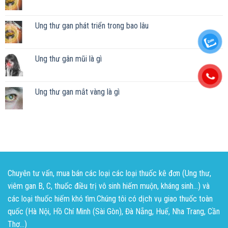
Ung thư gan phát triển trong bao lâu
Ung thư gân mũi là gì
Ung thư gan mắt vàng là gì
Chuyên tư vấn, mua bán các loại các loại thuốc kê đơn (Ung thư,
viêm gan B, C, thuốc điều trị vô sinh hiếm muộn, kháng sinh...) và
các loại thuốc hiếm khó tìm.Chúng tôi có dịch vụ giao thuốc toàn
quốc (Hà Nội, Hồ Chí Minh (Sài Gòn), Đà Nẵng, Huế, Nha Trang, Cần
Thơ...)