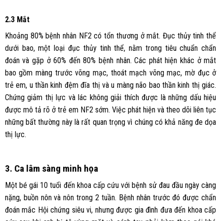
2.3 Mắt
Khoảng 80% bệnh nhân NF2 có tổn thương ở mắt. Đục thủy tinh thể
dưới bao, một loại đục thủy tinh thể, nằm trong tiêu chuẩn chẩn
đoán và gặp ở 60% đến 80% bệnh nhân. Các phát hiện khác ở mắt
bao gồm màng trước võng mạc, thoát mạch võng mạc, mờ đục ở
trẻ em, u thần kinh đệm đĩa thị và u màng não bao thần kinh thị giác.
Chứng giảm thị lực và lác không giải thích được là những dấu hiệu
được mô tả rõ ở trẻ em NF2 sớm. Việc phát hiện và theo dõi liên tục
những bất thường này là rất quan trọng vì chúng có khả năng đe dọa
thị lực.
3. Ca lâm sàng minh họa
Một bé gái 10 tuổi đến khoa cấp cứu với bệnh sử đau đầu ngày càng
nặng, buồn nôn và nôn trong 2 tuần. Bệnh nhân trước đó được chẩn
đoán mắc Hội chứng siêu vi, nhưng được gia đình đưa đến khoa cấp