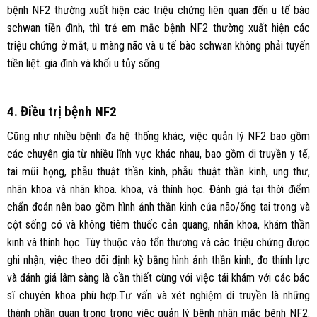
bệnh NF2 thường xuất hiện các triệu chứng liên quan đến u tế bào
schwan tiền đình, thì trẻ em mắc bệnh NF2 thường xuất hiện các
triệu chứng ở mắt, u màng não và u tế bào schwan không phải tuyến
tiền liệt. gia đình và khối u tủy sống.
4. Điều trị bệnh NF2
Cũng như nhiều bệnh đa hệ thống khác, việc quản lý NF2 bao gồm
các chuyên gia từ nhiều lĩnh vực khác nhau, bao gồm di truyền y tế,
tai mũi họng, phẫu thuật thần kinh, phẫu thuật thần kinh, ung thư,
nhãn khoa và nhãn khoa. khoa, và thính học. Đánh giá tại thời điểm
chẩn đoán nên bao gồm hình ảnh thần kinh của não/ống tai trong và
cột sống có và không tiêm thuốc cản quang, nhãn khoa, khám thần
kinh và thính học. Tùy thuộc vào tổn thương và các triệu chứng được
ghi nhận, việc theo dõi định kỳ bằng hình ảnh thần kinh, đo thính lực
và đánh giá lâm sàng là cần thiết cùng với việc tái khám với các bác
sĩ chuyên khoa phù hợp.Tư vấn và xét nghiệm di truyền là những
thành phần quan trọng trong việc quản lý bệnh nhân mắc bệnh NF2.