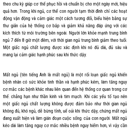
theo chu kỳ giúp cơ thể phục hồi và chuẩn bị cho một ngày mới, hiệu
quả hơn. Trong khi ngủ, cơ thể con người tạm thời đình chỉ các hoạt
động vận động và cảm giác một cách tương đối, biểu hiện bằng sự
thư giãn của hệ thống cơ bắp và giảm khả năng đáp ứng với các
kích thích từ môi trường bên ngoài. Người lớn khỏe mạnh trung bình
ngủ 7 đến 8 giờ một đêm, với thời gian ngủ trung bình giảm theo tuổi.
Một giấc ngủ chất lượng được xác định khi nó đủ dài, đủ sâu và
mang lại cảm giác hạnh phúc sau khi thức dậy.
Mất ngủ (tên tiếng Anh là mất ngủ) là một rối loạn giấc ngủ khiến
bệnh nhân có sức khỏe tinh thần và hạnh phúc kém, làm tăng nguy
cơ mắc các bệnh khác nhau liên quan đến hệ thống cơ quan trong cơ
thể. chẳng hạn như thần kinh và tim mạch. Khi các yếu tố tạo nên
một giấc ngủ chất lượng không được đảm bảo như thời gian ngủ
không đủ, khó ngủ, dễ bừng tỉnh, uể oải khi thức dậy, chứng mất ngủ
đang xuất hiện và làm gián đoạn cuộc sống. của con người. Mất ngủ
kéo dài làm tăng nguy cơ mắc nhiều bệnh nguy hiểm hơn, vì vậy cần