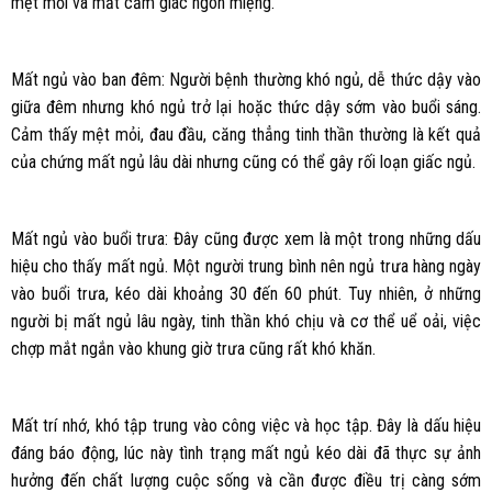
mệt mỏi và mất cảm giác ngon miệng.
Mất ngủ vào ban đêm: Người bệnh thường khó ngủ, dễ thức dậy vào
giữa đêm nhưng khó ngủ trở lại hoặc thức dậy sớm vào buổi sáng.
Cảm thấy mệt mỏi, đau đầu, căng thẳng tinh thần thường là kết quả
của chứng mất ngủ lâu dài nhưng cũng có thể gây rối loạn giấc ngủ.
Mất ngủ vào buổi trưa: Đây cũng được xem là một trong những dấu
hiệu cho thấy mất ngủ. Một người trung bình nên ngủ trưa hàng ngày
vào buổi trưa, kéo dài khoảng 30 đến 60 phút. Tuy nhiên, ở những
người bị mất ngủ lâu ngày, tinh thần khó chịu và cơ thể uể oải, việc
chợp mắt ngắn vào khung giờ trưa cũng rất khó khăn.
Mất trí nhớ, khó tập trung vào công việc và học tập. Đây là dấu hiệu
đáng báo động, lúc này tình trạng mất ngủ kéo dài đã thực sự ảnh
hưởng đến chất lượng cuộc sống và cần được điều trị càng sớm