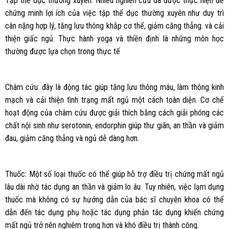
Tập thể dục thường xuyên: Nhiều nghiên cứu đã được thực hiện để
chứng minh lợi ích của việc tập thể dục thường xuyên như duy trì
cân nặng hợp lý, tăng lưu thông khắp cơ thể, giảm căng thẳng. và cải
thiện giấc ngủ. Thực hành yoga và thiền định là những môn học
thường được lựa chọn trong thực tế
Châm cứu: đây là động tác giúp tăng lưu thông máu, làm thông kinh
mạch và cải thiện tình trạng mất ngủ một cách toàn diện. Cơ chế
hoạt động của châm cứu được giải thích bằng cách giải phóng các
chất nội sinh như serotonin, endorphin giúp thư giãn, an thần và giảm
đau, giảm căng thẳng và ngủ dễ dàng hơn.
Thuốc: Một số loại thuốc có thể giúp hỗ trợ điều trị chứng mất ngủ
lâu dài nhờ tác dụng an thần và giảm lo âu. Tuy nhiên, việc lạm dụng
thuốc mà không có sự hướng dẫn của bác sĩ chuyên khoa có thể
dẫn đến tác dụng phụ hoặc tác dụng phản tác dụng khiến chứng
mất ngủ trở nên nghiêm trọng hơn và khó điều trị thành công.