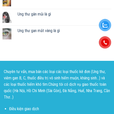
Ung thư gân mũi là gì
Ung thư gan mắt vàng là gì
Chuyên tư vấn, mua bán các loại các loại thuốc kê đơn (Ung thư,
viêm gan B, C, thuốc điều trị vô sinh hiếm muộn, kháng sinh...) và
các loại thuốc hiếm khó tìm.Chúng tôi có dịch vụ giao thuốc toàn
quốc (Hà Nội, Hồ Chí Minh (Sài Gòn), Đà Nẵng, Huế, Nha Trang, Cần
Thơ...)
Điều kiện giao dịch